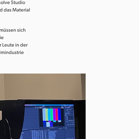
solve Studio
d das Material
müssen sich
ie
r Leute in der
lmindustrie