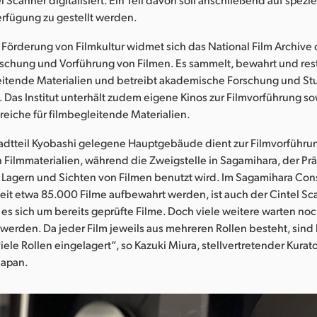
erfügung zu gestellt werden.
 Förderung von Filmkultur widmet sich das National Film Archive
orschung und Vorführung von Filmen. Es sammelt, bewahrt und rest
eitende Materialien und betreibt akademische Forschung und S
 Das Institut unterhält zudem eigene Kinos zur Filmvorführung s
eiche für filmbegleitende Materialien.
Stadtteil Kyobashi gelegene Hauptgebäude dient zur Filmvorführ
 Filmmaterialien, während die Zweigstelle in Sagamihara, der Prä
Lagern und Sichten von Filmen benutzt wird. Im Sagamihara Con
eit etwa 85.000 Filme aufbewahrt werden, ist auch der Cintel Scan
es sich um bereits geprüfte Filme. Doch viele weitere warten noc
werden. Da jeder Film jeweils aus mehreren Rollen besteht, sind 
ele Rollen eingelagert“, so Kazuki Miura, stellvertretender Kurat
Japan.