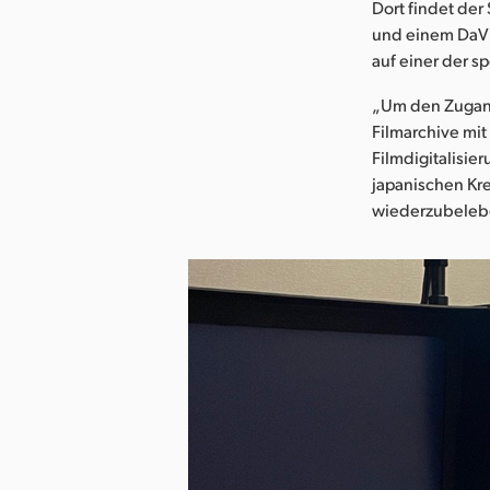
Dort findet der
und einem DaVin
auf einer der s
„Um den Zugang
Filmarchive mi
Filmdigitalisier
japanischen Kr
wiederzubelebe