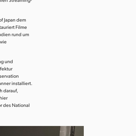
 of Japan dem
auriert Filme
tudien rund um
owie
ung und
fektur
servation
ner installiert.
h darauf,
hier
or des National