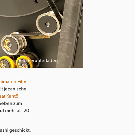
Bild herunterladen
nimated Film
llt japanische
eat Kantō
rdbeben zum
uf mehr als 20
ashi geschickt.