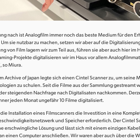
ng nach ist Analogfilm immer noch das beste Medium für den Erh
Um sie nutzbar zu machen, setzen wir aber auf die Digitalisierun
ung von Film lagern wir zum Teil aus, führen sie aber auch hier im 
aming-Projekte digitalisieren wir im Haus vor allem Analogfilmma
, so Miura.
lm Archive of Japan legte sich einen Cintel Scanner zu, um seine M
ologien zu schulen. Seit die Filme aus der Sammlung gestreamt 
 der steigenden Nachfrage nach Digitalisaten nachkommen. Derz
ner jeden Monat ungefähr 10 Filme digitalisiert.
die Installation eines Filmscanners die Investition in eine Komple
schwindigkeitsnetzwerk und Speicher erforderlich. Der Cintel 
ne erschwingliche Lösung und lässt sich mit einem einzigen Kabel
 an einen Computer anschließen. Wir waren aber auch über die 