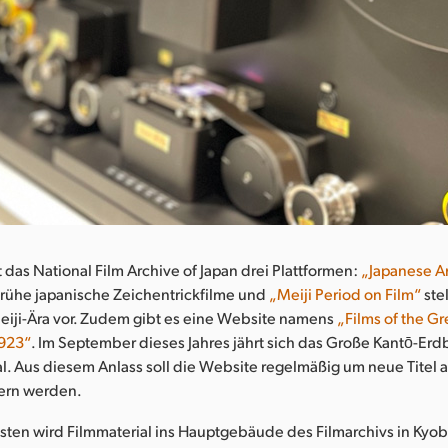
t das National Film Archive of Japan drei Plattformen:
„Japanese A
frühe japanische Zeichentrickfilme und
„Meiji Period on Film“
ste
eiji-Ära vor. Zudem gibt es eine Website namens
„Films of the Gr
1923“
. Im September dieses Jahres jährt sich das Große Kantō-E
. Aus diesem Anlass soll die Website regelmäßig um neue Titel a
tern werden.
ten wird Filmmaterial ins Hauptgebäude des Filmarchivs in Kyob