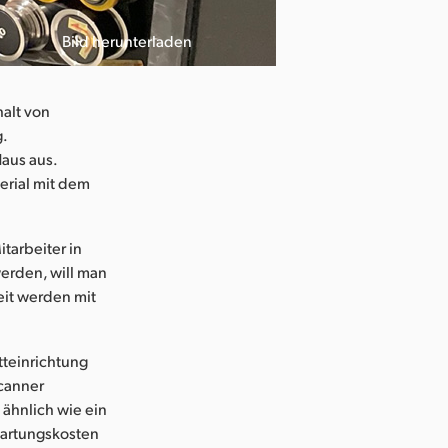
Bild herunterladen
alt von
g.
Haus aus.
terial mit dem
itarbeiter in
werden, will man
eit werden mit
tteinrichtung
Scanner
 ähnlich wie ein
Wartungskosten