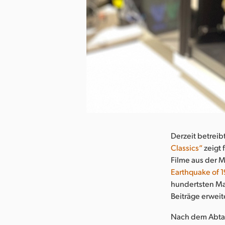
herunterladen
Derzeit betreib
Classics“
zeigt 
Filme aus der M
Earthquake of 
hundertsten Mal
Beiträge erwei
Nach dem Abtas