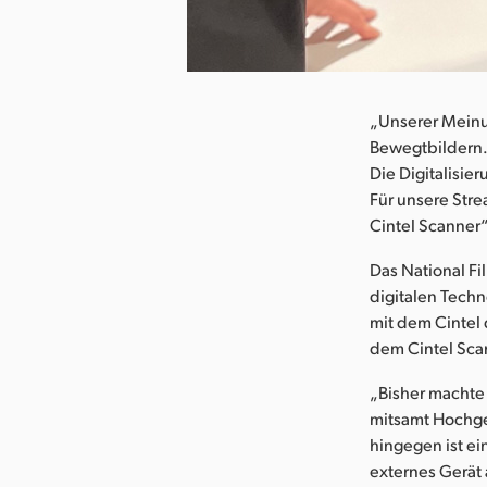
herunterladen
„Unserer Meinu
Bewegtbildern. 
Die Digitalisier
Für unsere Stre
Cintel Scanner“
Das National Fi
digitalen Techn
mit dem Cintel
dem Cintel Scan
„Bisher machte 
mitsamt Hochge
hingegen ist ei
externes Gerät