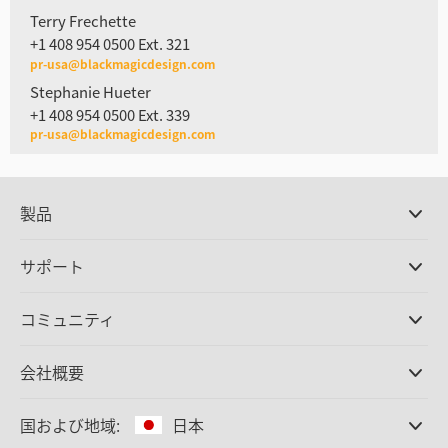
Terry Frechette
+1 408 954 0500 Ext. 321
pr-usa@blackmagicdesign.com
Stephanie Hueter
+1 408 954 0500 Ext. 339
pr-usa@blackmagicdesign.com
製品
プロ仕様カメラ
サポート
DaVinci Resolve/Fusion
ソフトウェア
取扱販社
コミュニティ
ATEMプロダクション
スイッチャー
サポートセンター
Ultimatte
お問い合わせ
Spliceコミュニティ
会社概要
ディスクレコーダー
キャプチャー・再生
オフィス
Cintel
フィルムスキャニング
国および地域:
日本
会社概要
スタンダード変換