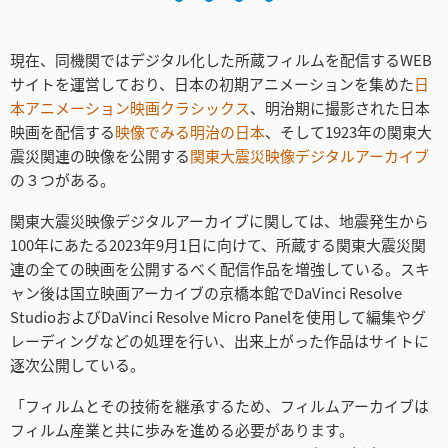
現在、同機関ではデジタル化した所蔵フィルムを配信するWEB
サイトを運営しており、日本の初期アニメーションを集めた
日
本アニメーション映画クラシックス
、明治期に撮影された日本
映画を配信する
映像でみる明治の日本
、そして1923年の関東大
震災関連の映像を公開する
関東大震災映像デジタルアーカイブ
の３つがある。
関東大震災映像デジタルアーカイブに関しては、地震発生から
100年にあたる2023年9月1日に向けて、所蔵する関東大震災関
連の全ての映画を公開するべく配信作品を増強している。スキ
ャン後は国立映画アーカイブの京橋本館でDaVinci Resolve
StudioおよびDaVinci Resolve Micro Panelを使用して編集やグ
レーディングなどの処理を行い、出来上がった作品はサイトに
逐次公開している。
「フィルムとその技術を継承するため、フィルムアーカイブは
フィルム産業と共に歩みを進める必要があります。