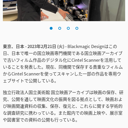
Finland
France
Germany
Hong Kong SAR, China
東京、日本 - 2023年2月21日 (火) -
Blackmagic Designはこの
日、日本で唯一の国立映画専門機関である国立映画アーカイブ
India
で古いフィルム作品のデジタル化にCintel Scannerを活用して
いることを発表した。現在、同機関で保存する貴重なフィルム
Italy
からCintel Scannerを使ってスキャンした一部の作品を専用ウ
ェブサイトで公開している。
Japan
独立行政法人国立美術館 国立映画アーカイブは映画の保存、研
Korea
究、公開を通して映画文化の振興を図る拠点として、映画およ
び映画関連資料の収集、保存、復元と、これらに関する学術的
Mexico
な調査研究に携わっている。また館内での映画上映や、展示室
や図書室での資料の公開も行っている。
Malaysia