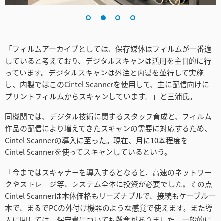
Turkey
UAE
Ukraine
「フィルムアーカイブとしては、保存媒体はフィルムが一番適
していると考えており、デジタルスキャンは活用を主目的に行
United Kingdom
っています。デジタルスキャンは外注と内製を並行して実施
し、内製ではこのCintel Scannerを使用して、主に配信向けに
United States
プリントフィルムからスキャンしています。」と三浦氏。
同機関では、デジタル技術に関するスタッフ育成と、フィルム
作品の配信により増えてきたスキャンの需要に対応するため、
Cintel Scannerの導入に至った。現在、月に10本程度を
Cintel Scannerを使ってスキャンしているという。
「今まではスキャナーを導入するとなると、高速のネットワー
クやストレージ等、システム全体に投資が必要でした。その点
Cintel Scannerは本体価格もリーズナブルで、接続もケーブル一
本で、まるでPCの外付け機器のような感覚で使えます。また導
入に関しては、保守費についても懸念がありました。一般的に