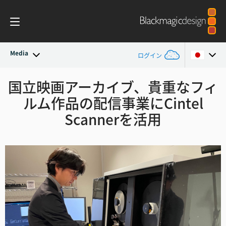
Media
ログイン
最新ニュース
国立映画アーカイブ、
貴重なフィ
Argentina
ルム作品の
配信事業にCintel
Australia
ニュースアーカイブ
Scannerを活用
Austria
プレスイメージ
Brazil
Canada
China
Denmark