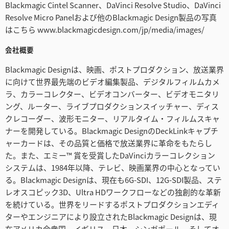
Blackmagic Cintel Scanner、DaVinci Resolve Studio、DaVinci
Resolve Micro Panelおよび他のBlackmagic Design製品の写真
はこちら www.blackmagicdesign.com/jp/media/images/
会社概要
Blackmagic Designは、映画、ポストプロダクション、放送業界
に向けて世界最先端のビデオ編集製品、デジタルフィルムカメ
ラ、カラーコレクター、ビデオコンバーター、ビデオモニタリ
ング、ルーター、ライブプロダクションスイッチャー、ディス
クレコーダー、波形モニター、リアルタイム・フィルムスキャ
ナーを開発している。Blackmagic DesignのDeckLinkキャプチ
ャーカードは、その品質と価格で放送業界に革命をもたらし
た。また、エミー™ 賞を受賞したDaVinciカラーコレクション
システムは、1984年以降、テレビ、映画業界の中心となってい
る。Blackmagic Designは、現在も6G-SDI、12G-SDI製品、ステ
レオスコピック3D、Ultra HDワークフローなどの独創的な革新
を続けている。世界をリードするポストプロダクションエディ
ターやエンジニアにより設立されたBlackmagic Designは、現
在アメリカ合衆国、イギリス、日本、シンガポール、そしてオ