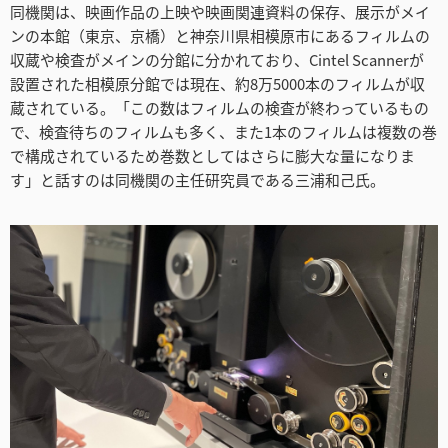
同機関は、映画作品の上映や映画関連資料の保存、展示がメイ
Netherlands
ンの本館（東京、京橋）と神奈川県相模原市にあるフィルムの
New Zealand
収蔵や検査がメインの分館に分かれており、Cintel Scannerが
設置された相模原分館では現在、約8万5000本のフィルムが収
Norway
蔵されている。「この数はフィルムの検査が終わっているもの
で、検査待ちのフィルムも多く、また1本のフィルムは複数の巻
Poland
で構成されているため巻数としてはさらに膨大な量になりま
す」と話すのは同機関の主任研究員である三浦和己氏。
Portugal
Singapore
South Africa
Spain
Sweden
Chinese Taipei