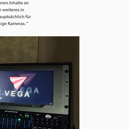
ren Inhalte an
 weiteres in
auptsächlich für
sign Kameras.“