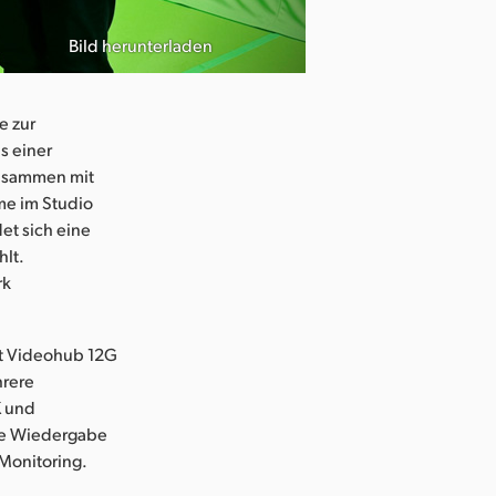
Bild herunterladen
e zur
s einer
zusammen mit
me im Studio
et sich eine
lt.
rk
rt Videohub 12G
hrere
K und
ie Wiedergabe
Monitoring.