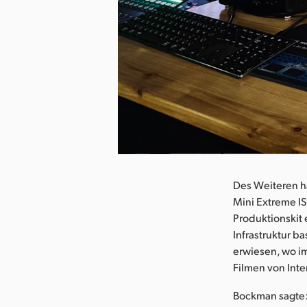
herunterladen
Des Weiteren h
Mini Extreme IS
Produktionskit
Infrastruktur b
erwiesen, wo i
Filmen von Int
Bockman sagte: