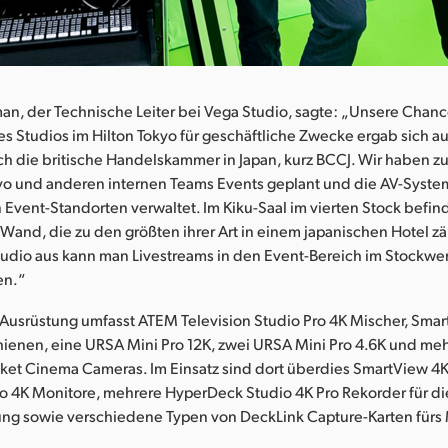
n, der Technische Leiter bei Vega Studio, sagte: „Unsere Chanc
es Studios im Hilton Tokyo für geschäftliche Zwecke ergab sich au
ch die britische Handelskammer in Japan, kurz BCCJ. Wir haben 
yo und anderen internen Teams Events geplant und die AV-Syste
Event-Standorten verwaltet. Im Kiku-Saal im vierten Stock befind
nd, die zu den größten ihrer Art in einem japanischen Hotel zäh
udio aus kann man Livestreams in den Event-Bereich im Stockwe
en.“
 Ausrüstung umfasst ATEM Television Studio Pro 4K Mischer, Sma
ienen, eine URSA Mini Pro 12K, zwei URSA Mini Pro 4.6K und me
ket Cinema Cameras. Im Einsatz sind dort überdies SmartView 4
 4K Monitore, mehrere HyperDeck Studio 4K Pro Rekorder für d
ng sowie verschiedene Typen von DeckLink Capture-Karten fürs 