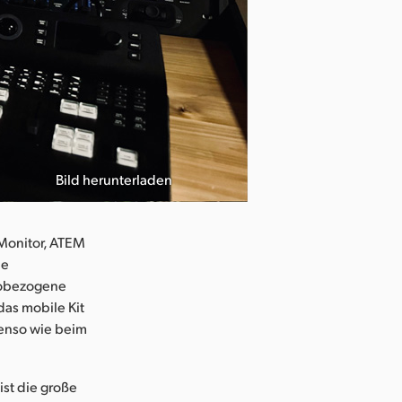
Bild herunterladen
 Monitor, ATEM
le
deobezogene
das mobile Kit
benso wie beim
st die große