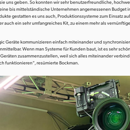
ie sie uns geben. So konnten wir sehr benutzerfreundliche, hochw
kleine bis mittelständische Unternehmen angemessenen Budget in
dukte gestatten es uns auch, Produktionssysteme zum Einsatz au
er auch ein sehr umfangreiches Kit, zu einem mehr als vernünftige
“
gic Geräte kommunizieren einfach miteinander und synchronisie
nmittelbar. Wenn man Systeme für Kunden baut, ist es sehr schön
Geräten zusammenzustellen, weil sich alles miteinander verbind
ach funktionieren“, resümierte Bockman.