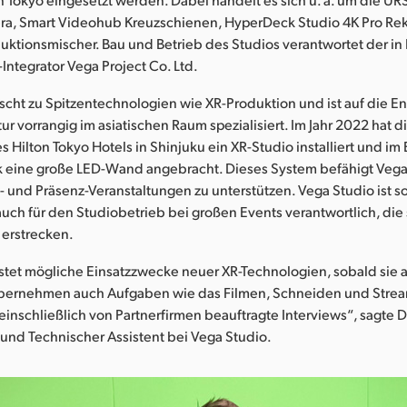
era, Smart Videohub Kreuzschienen, HyperDeck Studio 4K Pro Re
uktionsmischer. Bau und Betrieb des Studios verantwortet der i
-Integrator Vega Project Co. Ltd.
scht zu Spitzentechnologien wie XR-Produktion und ist auf die E
tur vorrangig im asiatischen Raum spezialisiert. Im Jahr 2022 hat d
es Hilton Tokyo Hotels in Shinjuku ein XR-Studio installiert und im
k eine große LED-Wand angebracht. Dieses System befähigt Vega,
- und Präsenz-Veranstaltungen zu unterstützen. Vega Studio ist s
auch für den Studiobetrieb bei großen Events verantwortlich, die
 erstrecken.
stet mögliche Einsatzzwecke neuer XR-Technologien, sobald sie 
bernehmen auch Aufgaben wie das Filmen, Schneiden und Stre
einschließlich von Partnerfirmen beauftragte Interviews“, sagte 
und Technischer Assistent bei Vega Studio.