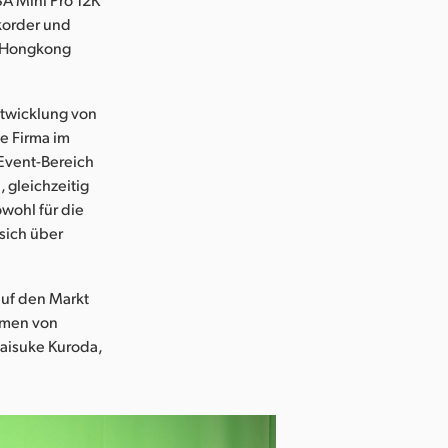
korder und
n Hongkong
ntwicklung von
ie Firma im
 Event-Bereich
 gleichzeitig
owohl für die
 sich über
auf den Markt
amen von
Daisuke Kuroda,