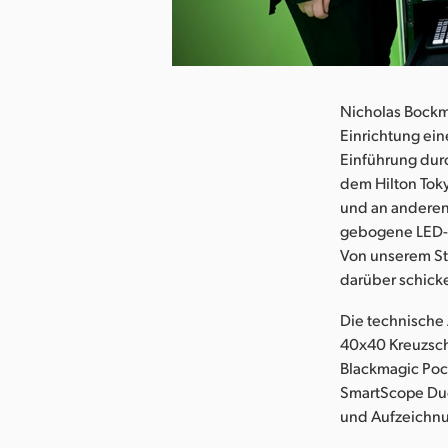
herunterladen
Nicholas Bockma
Einrichtung ein
Einführung dur
dem Hilton Tok
und an anderen 
gebogene LED-Wa
Von unserem St
darüber schick
Die technische
40x40 Kreuzsch
Blackmagic Poc
SmartScope Duo
und Aufzeichnu