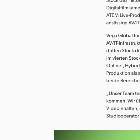
Digitalfilmkam
ATEM Live-Prod
ansässige AV/IT
Vega Global for
AV/IT-Infrastruk
dritten Stock d
im vierten Stoc
Online-, Hybrid
Produktion als 
beide Bereiche
„Unser Team te
kommen. Wir ü
Videoinhalten, 
Studiooperator 