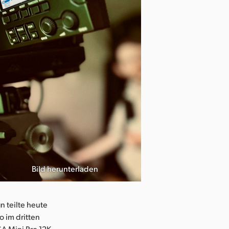
Bild herunterladen
 teilte heute
o im dritten
SA Mini Pro 12K