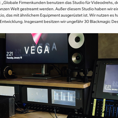
e: „Globale Firmenkunden benutzen das Studio für Videodrehs, de
ganzen Welt gestreamt werden. Außer diesem Studio haben wir ein
io, das mit ähnlichem Equipment ausgerüstet ist. Wir nutzen es h
Entwicklung. Insgesamt besitzen wir ungefähr 30 Blackmagic De