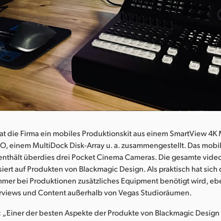
at die Firma ein mobiles Produktionskit aus einem SmartView 4K
O, einem MultiDock Disk-Array u. a. zusammengestellt. Das mobi
 enthält überdies drei Pocket Cinema Cameras. Die gesamte vi
asiert auf Produkten von Blackmagic Design. Als praktisch hat sich 
mmer bei Produktionen zusätzliches Equipment benötigt wird, e
erviews und Content außerhalb von Vegas Studioräumen.
 „Einer der besten Aspekte der Produkte von Blackmagic Design i