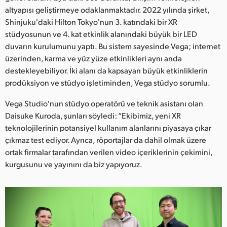
Netherlands
altyapısı geliştirmeye odaklanmaktadır. 2022 yılında şirket,
Shinjuku'daki Hilton Tokyo'nun 3. katındaki bir XR
New Zealand
stüdyosunun ve 4. kat etkinlik alanındaki büyük bir LED
Norway
duvarın kurulumunu yaptı. Bu sistem sayesinde Vega; internet
üzerinden, karma ve yüz yüze etkinlikleri aynı anda
Poland
destekleyebiliyor. İki alanı da kapsayan büyük etkinliklerin
prodüksiyon ve stüdyo işletiminden, Vega stüdyo sorumlu.
Portugal
Vega Studio'nun stüdyo operatörü ve teknik asistanı olan
Singapore
Daisuke Kuroda, şunları söyledi: “Ekibimiz, yeni XR
teknolojilerinin potansiyel kullanım alanlarını piyasaya çıkar
South Africa
çıkmaz test ediyor. Ayrıca, röportajlar da dahil olmak üzere
ortak firmalar tarafından verilen video içeriklerinin çekimini,
Spain
kurgusunu ve yayınını da biz yapıyoruz.
Sweden
Chinese Taipei
Turkey