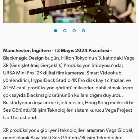
Finland
France
Germany
Hong Kong SAR, China
Manchester, İngiltere - 13 Mayıs 2024 Pazartesi -
Blackmagic Design bugün, Hilton Tokyo'nun 3. katındaki Vega
India
XR (Genişletilmiş Gerçeklik) Prodüksiyon Stüdyosu’nda;
URSA Mini Pro 12K dijital film kamerası, Smart Videohub
Italy
yönlendirici, HyperDeck Studio 4K Pro disk kayıt cihazları ve
Japan
ATEM canlı prodüksiyon görüntü mikserleri dahil olmak üzere
çok sayıda Blackmagic ürününün kullanıldığını duyurdu.
Korea
Bu stüdyonun inşasını ve işletilmesini, Hong Kong merkezli bir
Ses Görüntü/Bilişim Teknolojileri sistem kurucu Vega Project
Mexico
Co.Ltd. üstlendi.
Malaysia
XR prodüksiyonu gibi yeni teknolojileri araştıran Vega Global,
genel olarak Asya'daki Ses Görüntü/Bilişim Teknolojileri