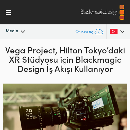
Media
Oturum Aç
Vega Project, Hilton Tokyo’daki
En Son Haberler
Argentina
XR
Stüdyosu için Blackmagic
Australia
Haber Arşivi
Design İş Akışı Kullanıyor
Austria
Basın Resimleri
Brazil
Canada
China
Denmark