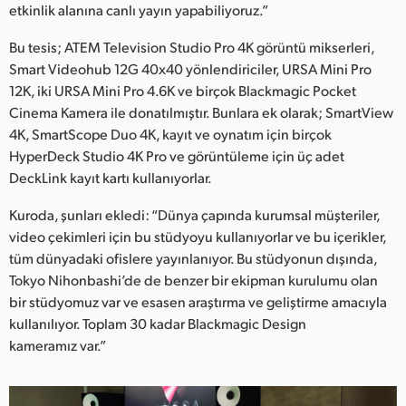
etkinlik alanına canlı yayın yapabiliyoruz.”
Bu tesis; ATEM Television Studio Pro 4K görüntü mikserleri,
Smart Videohub 12G 40x40 yönlendiriciler, URSA Mini Pro
12K, iki URSA Mini Pro 4.6K ve birçok Blackmagic Pocket
Cinema Kamera ile donatılmıştır. Bunlara ek olarak; SmartView
4K, SmartScope Duo 4K, kayıt ve oynatım için birçok
HyperDeck Studio 4K Pro ve görüntüleme için üç adet
DeckLink kayıt kartı kullanıyorlar.
Kuroda, şunları ekledi: “Dünya çapında kurumsal müşteriler,
video çekimleri için bu stüdyoyu kullanıyorlar ve bu içerikler,
tüm dünyadaki ofislere yayınlanıyor. Bu stüdyonun dışında,
Tokyo Nihonbashi’de de benzer bir ekipman kurulumu olan
bir stüdyomuz var ve esasen araştırma ve geliştirme amacıyla
kullanılıyor. Toplam 30 kadar Blackmagic Design
kameramız var.”