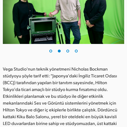
UAE
Ukraine
United Kingdom
United States
Vega Studio'nun teknik yönetmeni Nicholas Bockman
stüdyoyu şöyle tarif etti: “Japonya'daki İngiliz Ticaret Odası
(BCCJ) tarafından yapılan bir tanıtım sayesinde, Hilton
Tokyo'da ticari amaçlı bir stüdyo kurma fırsatımız oldu.
Etkinlikleri planlamak ve bu stüdyo ile diğer etkinlik
mekanlarındaki Ses ve Görüntü sistemlerini yönetmek için
Hilton Tokyo ve diğer iç ekiplerle birlikte çalıştık. Dördüncü
kattaki Kiku Balo Salonu, yerel bir oteldeki en büyük kavisli
LED duvarlardan birine sahip ve stüdyomuzdan, üst kattaki