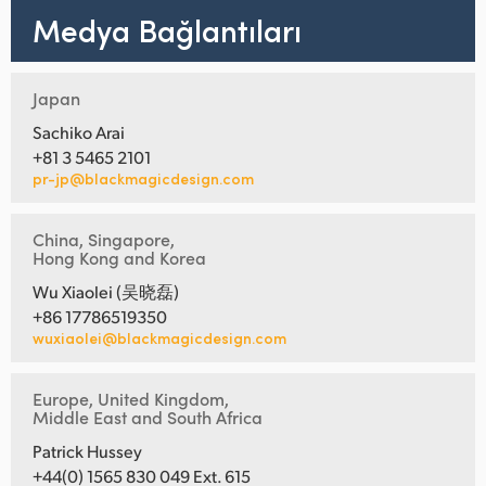
Medya Bağlantıları
Japan
Sachiko Arai
+81 3 5465 2101
pr-jp@blackmagicdesign.com
China, Singapore,
Hong Kong and Korea
Wu Xiaolei (吴晓磊)
+86 17786519350
wuxiaolei@blackmagicdesign.com
Europe, United Kingdom,
Middle East and South Africa
Patrick Hussey
+44(0) 1565 830 049 Ext. 615