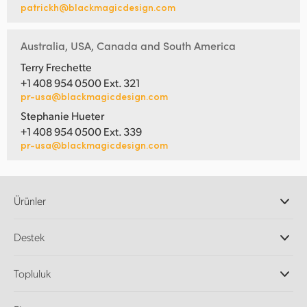
patrickh@blackmagicdesign.com
Australia, USA, Canada and South America
Terry Frechette
+1 408 954 0500 Ext. 321
pr-usa@blackmagicdesign.com
Stephanie Hueter
+1 408 954 0500 Ext. 339
pr-usa@blackmagicdesign.com
Ürünler
Profesyonel Video Kameraları
Destek
DaVinci Resolve ve Fusion Yazılımı
ATEM Prodüksiyon Görüntü Mikserleri
Yetkili Bayiler
Topluluk
Ultimatte
Destek Merkezi
Disk Kaydediciler
Bize ulaşın
Splice Topluluğu