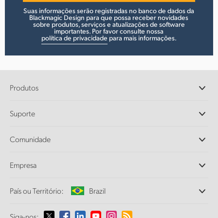
Suas informações serão registradas no banco de dados da
Blackmagic Design para que possa receber novidades
sobre produtos, serviços e atualizações de software
importantes. Por favor consulte nossa
política de privacidade
para mais informações.
Produtos
Câmeras Profissionais
Suporte
DaVinci Resolve e Fusion
Switchers de Produção ATEM
Revendedores
Comunidade
Ultimatte
Central de Suporte Técnico
Gravadores de Disco
Fale Conosco
Comunidade Splice
Empresa
Captura e Reprodução
Cintel Scanner
Escritórios
Conversão de Padrões
País ou Território:
Brazil
Sobre a Blackmagic Design
Conversores Broadcast
Parcerias
Monitoramento
Selecione seu país ou território
Siga-nos: