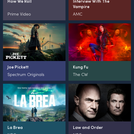
How We Roll
Interview With The
Vampire
Prime Video
AMC
Joe Pickett
Kung Fu
Spectrum Originals
The CW
La Brea
Law and Order