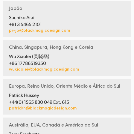
Japão
Sachiko Arai
+81 3 5465 2101
pr-jp@blackmagicdesign.com
China, Singapura, Hong Kong e Coreia
Wu Xiaolei (吴晓磊)
+86 17786519350
wuxiaolei@blackmagicdesign.com
Europa, Reino Unido, Oriente Médio e África do Sul
Patrick Hussey
+44(0) 1565 830 049 Ext. 615
patrickh@blackmagicdesign.com
Austrália, EUA, Canadá e América do Sul
Terry Frechette