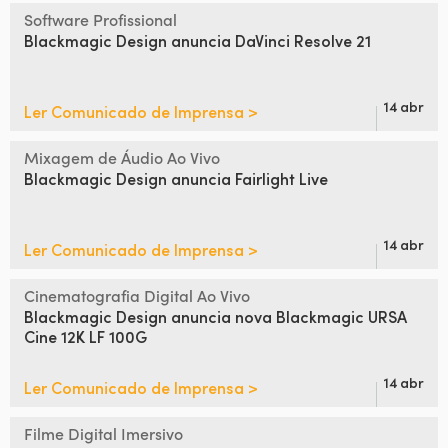
Netherlands
Software Profissional
Blackmagic Design
anuncia DaVinci Resolve 21
New Zealand
Norway
14 abr
Ler Comunicado de Imprensa >
Poland
Mixagem de Áudio Ao Vivo
Portugal
Blackmagic Design
anuncia Fairlight Live
Singapore
14 abr
Ler Comunicado de Imprensa >
South Africa
Cinematografia Digital Ao Vivo
Spain
Blackmagic Design anuncia
nova Blackmagic URSA
Cine 12K LF 100G
Sweden
14 abr
Ler Comunicado de Imprensa >
Chinese Taipei
Turkey
Filme Digital Imersivo