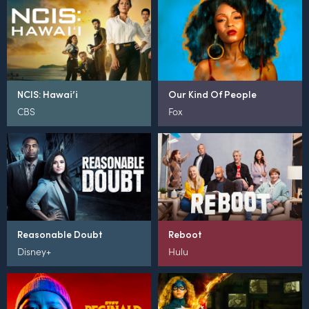
NCIS: Hawai’i
Our Kind Of People
CBS
Fox
Reasonable Doubt
Reboot
Disney+
Hulu