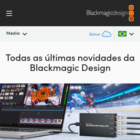
Media
Entrar
Novidades
Argentina
Todas as últimas novidades da
Blackmagic Design
Australia
Arquivo
Austria
Imagens para Imprensa
Brazil
Canada
China
Denmark