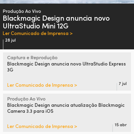
Finland
Produção Ao Vivo
Blackmagic Design
anuncia novo
France
UltraStudio Mini 12G
Germany
Ler Comunicado de Imprensa >
28 jul
Hong Kong SAR, China
Captura e Reprodução
India
Blackmagic
Design anuncia
novo UltraStudio Express
3G
Italy
Japan
7 jul
Ler Comunicado de Imprensa >
Korea
Produção Ao Vivo
Blackmagic Design
anuncia atualização
Blackmagic
Mexico
Camera 3.3 para iOS
Malaysia
15 abr
Ler Comunicado de Imprensa >