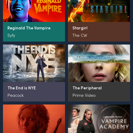
Reginald The Vampire
Stargirl
Syfy
The CW
The End is NYE
The Peripheral
Peacock
Prime Video