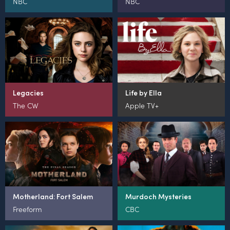
NBC
NBC
Legacies
Life by Ella
The CW
Apple TV+
Motherland: Fort Salem
Murdoch Mysteries
Freeform
CBC