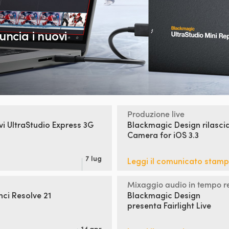
nuncia
i nuovi
Produzione live
vi
UltraStudio Express 3G
Blackmagic Design
rilasc
Camera for iOS 3.3
7 lug
Leggi il comunicato stam
Mixaggio audio in tempo r
ci Resolve 21
Blackmagic Design
presenta Fairlight Live
14 apr