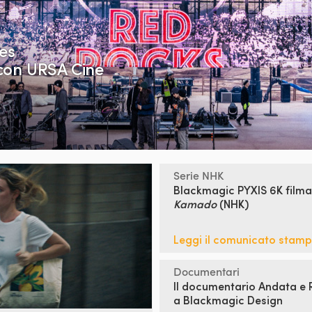
es
con URSA Cine
Serie NHK
Blackmagic PYXIS 6K filma
Kamado
(NHK)
Leggi il comunicato stam
Documentari
Il documentario Andata e 
a Blackmagic Design