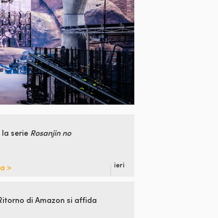
 la
serie
Rosanjin no
ieri
pa >
Ritorno di
Amazon si affida