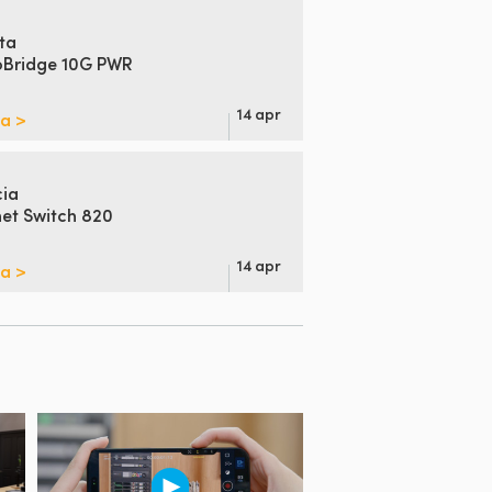
ta
oBridge 10G PWR
14 apr
pa >
cia
et Switch 820
14 apr
pa >