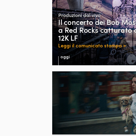
Produzioni dal vivo
Il concerto dei
Bob Mos
a Red Rocks
catturato 
12K LF
Leggi il comunicato stampa >
oggi