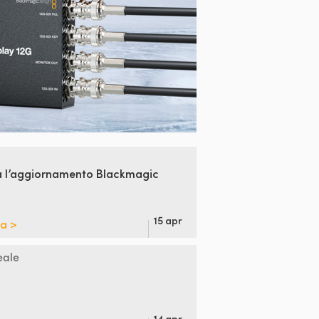
ia l’aggiornamento
Blackmagic
15 apr
pa >
eale
14 apr