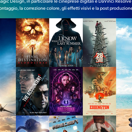
gic Design, in particolare le cineprese digitali e DaVinci Resolve
ontaggio, la correzione colore, gli effetti visivi e la post produzio