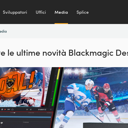
Sviluppatori
Uffici
Media
Splice
edia
te le ultime novità Blackmagic De