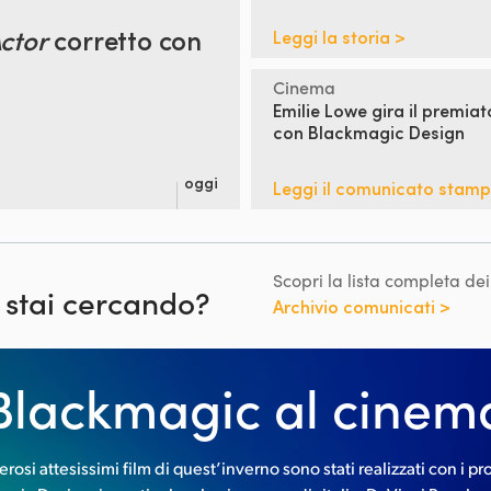
ctor
corretto con
Leggi la storia >
Cinema
Emilie Lowe gira il premia
con Blackmagic Design
oggi
Leggi il comunicato stam
Scopri la lista completa de
 stai cercando?
Archivio comunicati >
Blackmagic al cinem
osi attesissimi film di quest’inverno sono stati realizzati con i pr