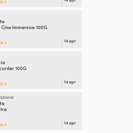
pa >
ta
 Cine Immersive 100G
14 apr
pa >
cia
corder 100G
14 apr
pa >
tazione
ta
tra
14 apr
pa >