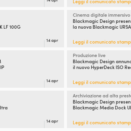
Leggi il comunicato stam
Cinema digitale immersivo
Blackmagic Design presen
K LF 100G
la nuova Blackmagic URSA
14 apr
Leggi il comunicato stam
Produzione live
M
Blackmagic Design annun
IP
il
nuovo HyperDeck ISO Re
14 apr
Leggi il comunicato stam
Archiviazione ad alta pres
Blackmagic Design presen
ltra
Blackmagic Media Dock Ul
14 apr
Leggi il comunicato stam