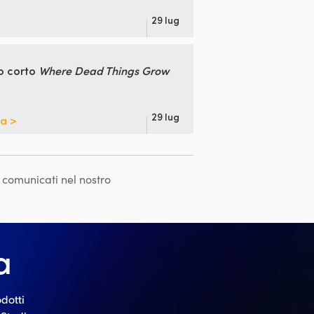
29 lug
to
corto
Where Dead Things Grow
29 lug
pa >
i comunicati nel nostro
a
odotti