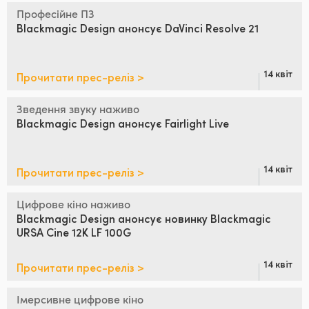
Netherlands
Професійне ПЗ
Blackmagic Design
анонсує DaVinci Resolve 21
New Zealand
Norway
14 квіт
Прочитати прес-реліз >
Poland
Зведення звуку наживо
Portugal
Blackmagic Design
анонсує Fairlight Live
Singapore
14 квіт
Прочитати прес-реліз >
South Africa
Цифрове кіно наживо
Spain
Blackmagic Design анонсує
новинку Blackmagic
URSA Cine 12K LF 100G
Sweden
14 квіт
Прочитати прес-реліз >
Chinese Taipei
Turkey
Імерсивне цифрове кіно