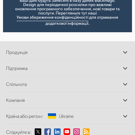
Ваші дані будуть занесені в базу даних Blackmagic
Design для періодичної розсилки про важливі
оновлення програмного забезпечення, нові товари та
послуги. Перегляньте тут нашi
Умови збереження конфіденційності
для отримання
додаткової інформації.
Продукція
Професійні камери
Підтримка
Додатки DaVinci
Resolve і Fusion
Дилери
Спільнота
Відеомікшери ATEM
Центр підтримки
Ultimatte
Зворотній зв'язок
Splice Community
Компанія
Дискові рекордери
Захоплення
Офіси
та відтворення
Країна або регіон:
Ukraine
Про нас
Сканер Cintel
Партнери
Перетворення форматів
Виберіть вашу країну або регіон
Слідкуйте в:
Медіа