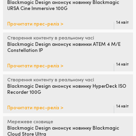
Blackmagic Design анонсує
новинку Blackmagic
URSA Cine Immersive 100G
UAE
Ukraine
14 квіт
Прочитати прес-реліз >
United Kingdom
Створення контенту в реальному часі
Blackmagic Design анонсує
новинки ATEM 4 M/E
United States
Constellation IP
14 квіт
Прочитати прес-реліз >
Створення контенту в реальному часі
Blackmagic Design анонсує
новинку HyperDeck ISO
Recorder 100G
14 квіт
Прочитати прес-реліз >
Мережеве сховище
Blackmagic Design анонсує
новинку Blackmagic
Cloud Store Ultra