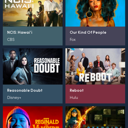
NCIS: Hawai’i
Our Kind Of People
CBS
Fox
Reasonable Doubt
Reboot
Disney+
Hulu