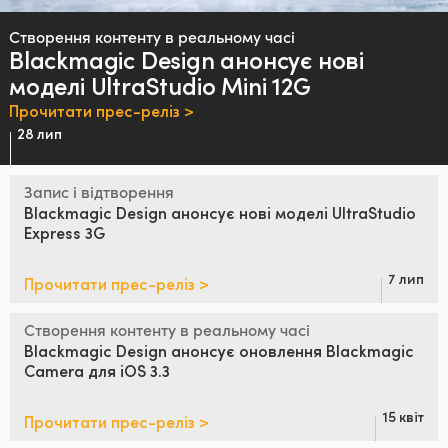
Finland
Створення контенту в реальному часі
Blackmagic Design анонсує
нові
France
моделі UltraStudio Mini 12G
Germany
Прочитати прес-реліз >
28 лип
Hong Kong SAR, China
Запис і відтворення
India
Blackmagic Design
анонсує нові
моделі
UltraStudio
Express 3G
Italy
Japan
7 лип
Прочитати прес-реліз >
Korea
Створення контенту в реальному часі
Blackmagic Design
анонсує оновлення
Blackmagic
Mexico
Camera для iOS 3.3
Malaysia
15 квіт
Прочитати прес-реліз >