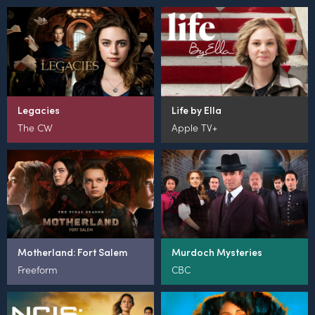
Legacies
Life by Ella
The CW
Apple TV+
Motherland: Fort Salem
Murdoch Mysteries
Freeform
CBC