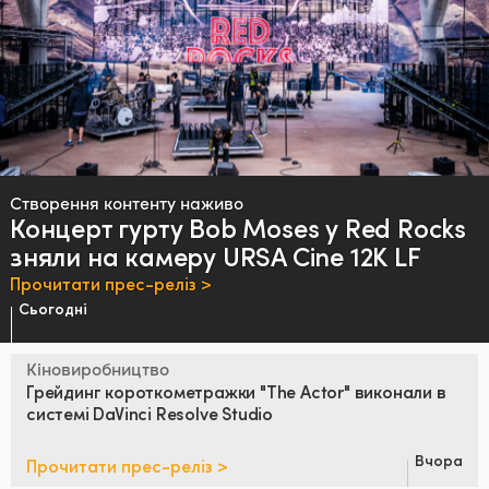
Створення контенту наживо
Концерт гурту
Bob Moses у Red Rocks
зняли на камеру URSA Cine 12K LF
Прочитати прес-реліз >
Сьогодні
Кіновиробництво
Грейдинг короткометражки
"The Actor"
виконали в
системі
DaVinci Resolve Studio
Вчора
Прочитати прес-реліз >