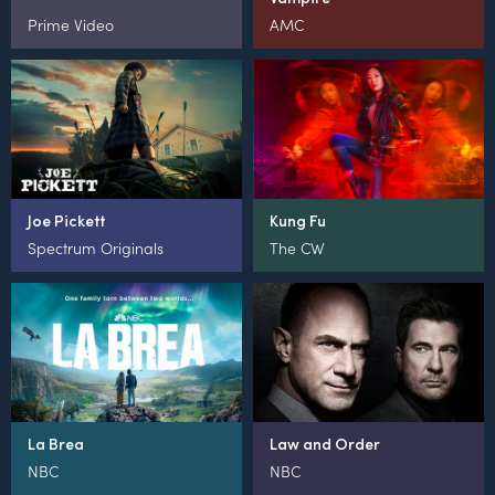
Prime Video
AMC
Joe Pickett
Kung Fu
Spectrum Originals
The CW
La Brea
Law and Order
NBC
NBC