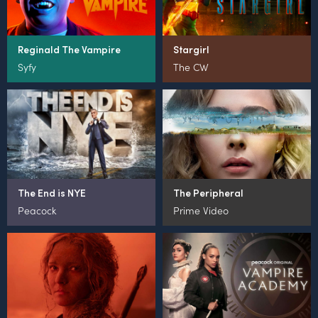
Reginald The Vampire
Stargirl
Syfy
The CW
The End is NYE
The Peripheral
Peacock
Prime Video