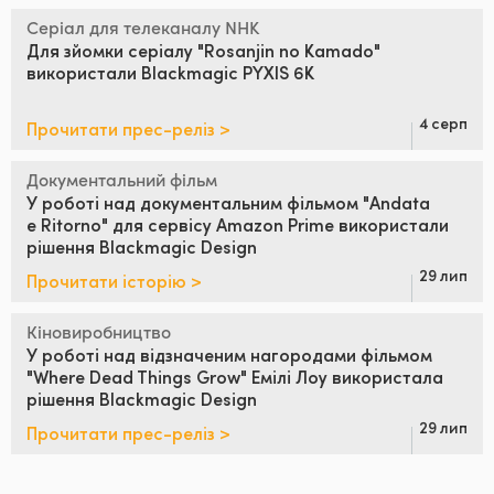
Серіал для телеканалу NHK
Для зйомки серіалу
"Rosanjin no Kamado"
використали Blackmagic PYXIS 6K
4 серп
Прочитати прес-реліз >
Документальний фільм
У роботі над
документальним
фільмом "Andata
e Ritorno" для
сервісу Amazon Prime використали
рішення Blackmagic Design
29 лип
Прочитати історію >
Кіновиробництво
У роботі над відзначеним
нагородами
фільмом
"Where Dead Things Grow"
Емілі Лоу використала
рішення
Blackmagic Design
29 лип
Прочитати прес-реліз >