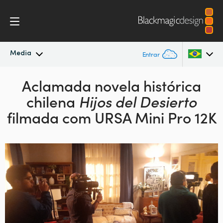
Media
Entrar
Novidades
Aclamada novela histórica
Argentina
chilena
Hijos del Desierto
Australia
Arquivo
filmada com URSA Mini Pro 12K
Austria
Imagens para Imprensa
Brazil
Canada
China
Denmark