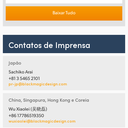
Baixar Tudo
Contatos de Imprensa
Japão
Sachiko Arai
+81 3 5465 2101
pr-jp@blackmagicdesign.com
China, Singapura, Hong Kong e Coreia
Wu Xiaolei (吴晓磊)
+86 17786519350
wuxiaolei@blackmagicdesign.com