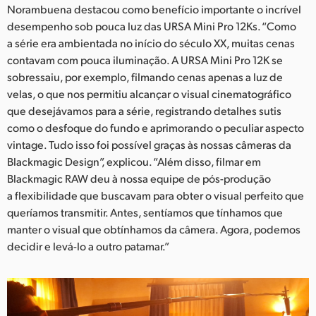
Norambuena destacou como benefício importante o incrível
UAE
desempenho sob pouca luz das URSA Mini Pro 12Ks. “Como
a série era ambientada no início do século XX, muitas cenas
Ukraine
contavam com pouca iluminação. A URSA Mini Pro 12K se
sobressaiu, por exemplo, filmando cenas apenas a luz de
United Kingdom
velas, o que nos permitiu alcançar o visual cinematográfico
United States
que desejávamos para a série, registrando detalhes sutis
como o desfoque do fundo e aprimorando o peculiar aspecto
vintage. Tudo isso foi possível graças às nossas câmeras da
Blackmagic Design”, explicou. “Além disso, filmar em
Blackmagic RAW deu à nossa equipe de pós-produção
a flexibilidade que buscavam para obter o visual perfeito que
queríamos transmitir. Antes, sentíamos que tínhamos que
manter o visual que obtínhamos da câmera. Agora, podemos
decidir e levá-lo a outro patamar.”