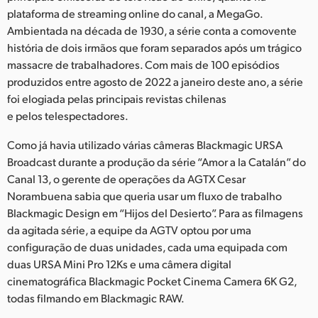
Netherlands
plataforma de streaming online do canal, a MegaGo.
Ambientada na década de 1930, a série conta a comovente
New Zealand
história de dois irmãos que foram separados após um trágico
Norway
massacre de trabalhadores. Com mais de 100 episódios
produzidos entre agosto de 2022 a janeiro deste ano, a série
Poland
foi elogiada pelas principais revistas chilenas
e pelos telespectadores.
Portugal
Como já havia utilizado várias câmeras Blackmagic URSA
Singapore
Broadcast durante a produção da série “Amor a la Catalán” do
Canal 13, o gerente de operações da AGTX Cesar
South Africa
Norambuena sabia que queria usar um fluxo de trabalho
Blackmagic Design em “Hijos del Desierto”. Para as filmagens
Spain
da agitada série, a equipe da AGTV optou por uma
Sweden
configuração de duas unidades, cada uma equipada com
duas URSA Mini Pro 12Ks e uma câmera digital
Chinese Taipei
cinematográfica Blackmagic Pocket Cinema Camera 6K G2,
todas filmando em Blackmagic RAW.
Turkey