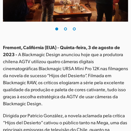
Finland
France
Germany
Hong Kong SAR, China
Fremont, Califórnia (EUA) - Quinta-feira, 3 de agosto de
2023 -
A Blackmagic Design anunciou hoje que a produtora
India
chilena AGTV utilizou quatro câmeras digitais
cinematográficas Blackmagic URSA Mini Pro 12K nas filmagens
Italy
da novela de sucesso “Hijos del Desierto”. Filmada em
Japan
Blackmagic RAW, os críticos elogiaram a série pela excelente
qualidade da produção e paleta de cores cativante, tudo isso
Korea
graças à escolha estratégica da AGTV de usar câmeras da
Blackmagic Design.
Mexico
Dirigida por Patricio González, a novela aclamada pela crítica
Malaysia
“Hijos del Desierto” cativou o público tanto na Mega, uma das
principais emissoras de televisão do Chile, quanto na