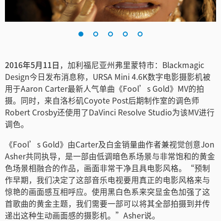
Finland
France
Germany
2016年5月11日
，加利福尼亚州弗里蒙特市：Blackmagic
Design今日发布消息称，URSA Mini 4.6K数字电影摄影机被
中国香港
用于Aaron Carter最新人气单曲《Fool’s Gold》MV的拍
India
摄。同时，来自洛杉矶Coyote Post后期制作室的调色师
Robert Crosby还使用了DaVinci Resolve Studio为该MV进行
Italy
调色。
Japan
《Fool’s Gold》由Carter及白金销量曲作者兼视觉创意Jon
Asher共同执导，是一部由低调暗色系场景与非常饱和的黄金
Korea
色场景相融合的作品，画面非常干净且具电影风格。“预制
作早期，我们决定了这部音乐电视要用真正的电影风格来与
Mexico
惊艳的画面感互相呼应。使用黑白色系来突显金色加强了这
首歌曲的黄金主题，我们需要一部可以将其全部拍摄到并传
Malaysia
递出这种生动画面感的摄影机。”Asher说。