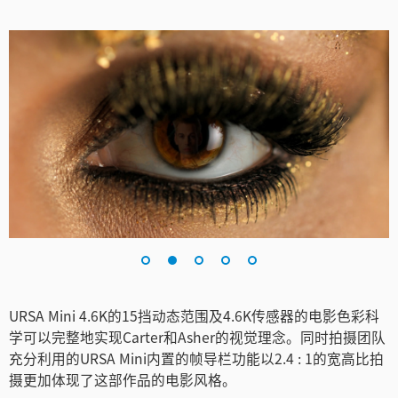
Netherlands
New Zealand
Norway
Poland
Portugal
Singapore
South Africa
Spain
URSA Mini 4.6K的15挡动态范围及4.6K传感器的电影色彩科
Sweden
学可以完整地实现Carter和Asher的视觉理念。同时拍摄团队
充分利用的URSA Mini内置的帧导栏功能以2.4 : 1的宽高比拍
中华台北
摄更加体现了这部作品的电影风格。