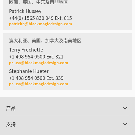
欧洲、英国、中东及南非地区
Patrick Hussey
+44(0) 1565 830 049 Ext. 615
patrickh@blackmagicdesign.com
澳大利亚、美国、加拿大及南美地区
Terry Frechette
+1 408 954 0500 Ext. 321
pr-usa@blackmagicdesign.com
Stephanie Hueter
+1 408 954 0500 Ext. 339
pr-usa@blackmagicdesign.com
产品
专业摄影机
支持
DaVinci Resolve和Fusion软件
ATEM Production Switcher系列