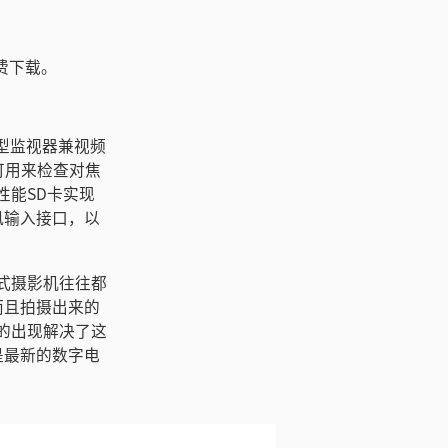
的免费下载。
全能型监视器兼视频
可用来检查对焦
性能SD卡实现
克风输入接口，以
。老式摄影机往往都
而且拍摄出来的
4K的出现解决了这
是最新的数字电