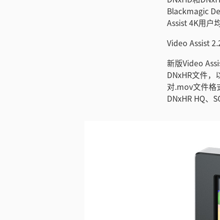
Blackmagic
Assist 4K
Video Assi
新版Video As
DNxHR文件
对.mov文件格
DNxHR HQ