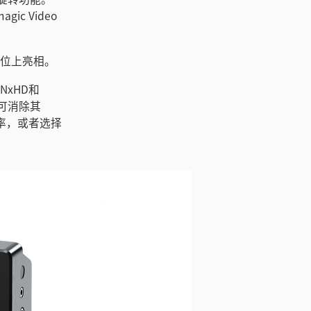
gic Video
gn展位上亮相。
DNxHD和
并可消除其
特率，或者选择