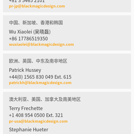
+81 3 5465 2101
pr-jp@blackmagicdesign.com
中国、新加坡、香港和韩国
Wu Xiaolei (吴晓磊)
+86 17786519350
wuxiaolei@blackmagicdesign.com
欧洲、英国、中东及南非地区
Patrick Hussey
+44(0) 1565 830 049 Ext. 615
patrickh@blackmagicdesign.com
澳大利亚、美国、加拿大及南美地区
Terry Frechette
+1 408 954 0500 Ext. 321
pr-usa@blackmagicdesign.com
Stephanie Hueter