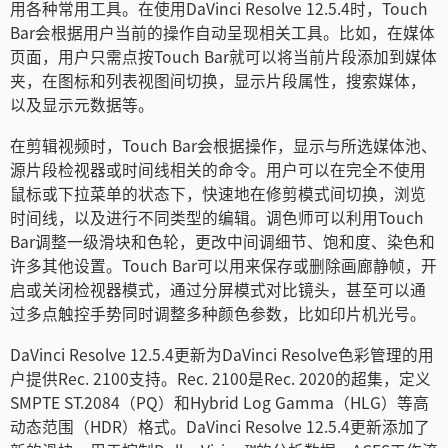
用各种常用工具。在使用DaVinci Resolve 12.5.4时，Touch
Netherlands
Bar会根据用户当前的操作自动呈现相关工具。比如，在媒体
页面，用户只需点按Touch Bar就可以将当前片段添加到媒体
New Zealand
夹，在图标和列表视图间切换，显示片段属性，搜索媒体，
Norway
以及显示元数据等。
在剪辑视频时，Touch Bar会根据操作，显示与所选媒体池、
Poland
源片段检视器或时间线相关的命令。用户可以在完全不使用
Portugal
鼠标或下拉菜单的状态下，快速地在修剪模式间切换，浏览
时间线，以及进行不同类型的编辑。调色师可以利用Touch
Singapore
Bar调整一级滑块和色轮，更改中间调细节、饱和度、染色和
许多其他设置。Touch Bar可以用来保存或删除画廊静帧，开
South Africa
启或关闭检视器模式，通过分屏模式对比镜头，甚至可以通
过多点触控手势同时调整多种颜色参数，比如印片机光号。
Spain
DaVinci Resolve 12.5.4更新为DaVinci Resolve色彩管理的用
Sweden
户提供Rec. 2100支持。Rec. 2100是Rec. 2020的超集，定义
SMPTE ST.2084（PQ）和Hybrid Log Gamma（HLG）等高
中华台北
动态范围（HDR）格式。DaVinci Resolve 12.5.4更新添加了