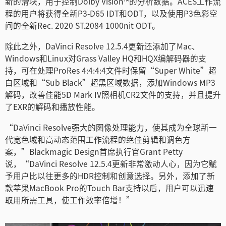
新的滑块，用于控制Dolby Vision™的分析数据。ACES工作流
Turkey
程的用户将获得全新P3-D65 IDT和ODT，以及使用P3色彩空
UAE
间的全新Rec. 2020 ST.2084 1000nit ODT。
Ukraine
除此之外，DaVinci Resolve 12.5.4更新还添加了Mac、
Windows和Linux对Grass Valley HQ和HQX编解码器的支
United Kingdom
持，可在处理ProRes 4:4:4:4文件时保留“Super White”超
白区域和“Sub Black”超黑区域数据，添加Windows MP3
United States
解码，改善佳能5D Mark IV照相机CR2文件的支持，并且提升
了EXR的解码和播放性能。
“DaVinci Resolve强大的图像处理能力，使其成为全球新一
代宽色域和高动态范围工作流程的绝佳剪辑和调色方
案，”Blackmagic Design首席执行官Grant Petty
说，“DaVinci Resolve 12.5.4更新非常激动人心，因为它赋
予用户比以往更多的HDR控制和创意选择。另外，添加了新
款苹果MacBook Pro的Touch Bar支持以后，用户可以迅速
取用所需工具，使工作效率倍增！”