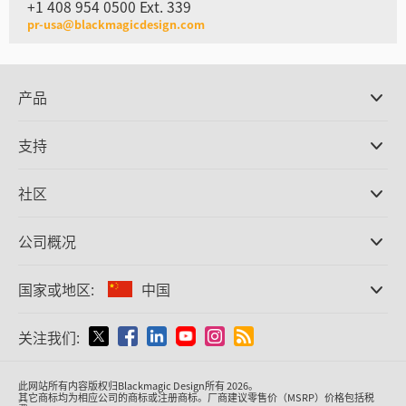
+1 408 954 0500 Ext. 339
pr-usa@blackmagicdesign.com
产品
专业摄影机
支持
DaVinci Resolve和Fusion软件
ATEM Production Switcher系列
经销商
社区
Ultimatte
支持中心
硬盘录机
联系我们
Splice社区
公司概况
采集和输出
Cintel胶片扫描
办事处
格式转换
国家或地区:
中国
关于我们
广播级转换器
合作伙伴
监看
请选择国家或地区
关注我们:
媒体
网络存储
MultiView
Argentina
此网站所有内容版权归Blackmagic Design所有 2026。
信号分配
其它商标均为相应公司的商标或注册商标。厂商建议零售价（MSRP）价格包括税