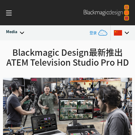
Media
登录
最新动态
Blackmagic Design最新推出
Argentina
ATEM Television Studio Pro HD
Australia
新闻存档
Austria
新闻图片
Brazil
Canada
中国
Denmark