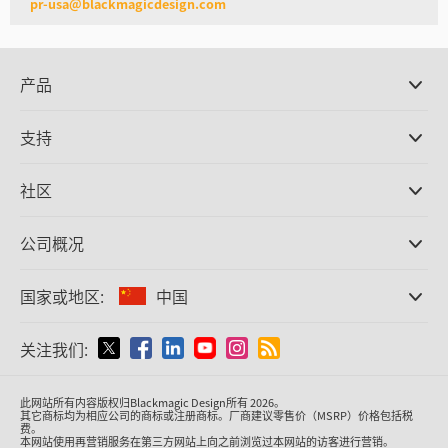
pr-usa@blackmagicdesign.com
产品
专业摄影机
支持
DaVinci Resolve和Fusion软件
ATEM Production Switcher系列
经销商
社区
Ultimatte
支持中心
硬盘录机
联系我们
Splice社区
公司概况
采集和输出
Cintel胶片扫描
办事处
格式转换
国家或地区:
中国
关于我们
广播级转换器
合作伙伴
监看
请选择国家或地区
关注我们:
媒体
网络存储
MultiView
Argentina
此网站所有内容版权归Blackmagic Design所有 2026。
信号分配
其它商标均为相应公司的商标或注册商标。厂商建议零售价（MSRP）价格包括税
费。
流媒体直播及编码
Australia
本网站使用再营销服务在第三方网站上向之前浏览过本网站的访客进行营销。