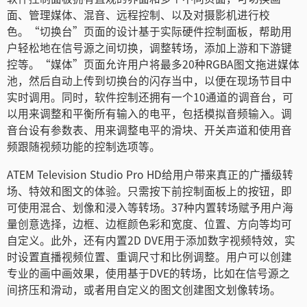
面、管理媒体、混音、远程控制、以及对摄影机进行校
色。“切换台”页面的设计基于实际硬件控制面板，帮助用
户轻松地在信号源之间切换，调整转场，添加上游和下游键
控等。“媒体”页面允许用户将最多20种RGBA图文拖进媒体
池，然后自动上传到切换台的闪存当中，以便在现场节目中
实时调用。同时，软件控制还拥有一个10通道的调音台，可
以用来调整和平衡所有输入的电平，包括模拟音频输入。调
音台设有参数表、用来调整电平的滑块、开关声道和使用音
频跟随视频功能的控制选项等。
ATEM Television Studio Pro HD给用户带来真正的广播级转
场、特效和图文的体验。只需按下前控制面板上的按钮，即
可使用混合、划像和浸入等转场。37种内置转场赋予用户海
量创意选择，边框、边框颜色彩和宽度、位置、方向等均可
自定义。此外，还有内置2D DVE用于添加数字视频特效，实
时设置直播视频位置、重调尺寸和比例调整。用户可以创建
专业的画中画效果，使用基于DVE的转场，比如在信号源之
间挤压和滑动，或者用自定义的图文创建图文划像转场。