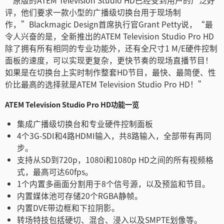
“原版的ATEM Television Studio HD已经受到用户的广泛好
评，他们要求一款小型的广播级切换台用于现场制
作，”Blackmagic Design首席执行官Grant Petty说，“最
令人兴奋的是，全新推出的ATEM Television Studio Pro HD
除了拥有所有相同的专业功能外，还有全尺寸1 M/E硬件控制
面板的速度，可以实现更复杂，更快节奏的现场直播节目！
如果是在切换台上实时制作整套HD节目，最快、最简便、性
价比最高的选择就是ATEM Television Studio Pro HD！”
ATEM Television Studio Pro HD功能一览
集成广播级切换台和专业硬件控制面板
4个3G-SDI和4路HDMI输入，共8路输入，全部带有再同
步。
支持从SD到720p，1080i和1080p HD之间的所有视频格
式，最高可达60fps。
1个内置多画面分割用于8个信号源，以及预监和节目。
内置媒体池可存储20个RGBA静帧。
内置DVE带边框和下拉阴影。
转场特技包括硬切、混合、浸入以及SMPTE划像等。