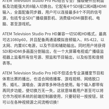
ATEM Television Studio Pro HD结合专业广播级硬件控制面
Netherlands
板及功能强大的8输入切换台。它配有4个SDI接口和4路HDMI
输入，全面配备同步器，用户可以连接最多8个不同的信号
New Zealand
源，包括专业SDI广播级摄影机、消费级HDMI摄影机、电
脑、甚至游戏机。
Norway
ATEM Television Studio Pro HD兼容一切SD和HD格式，最高
Poland
可达1080p60，并且配备两通道模拟音频输入、RS-422、以
太网、内置IEC电源，以及节目和辅助输出。同时用户将获得
Portugal
SDI和HDMI多画面分割输出，在一个大屏幕电视或广播级监
Singapore
视器上监看所有信号源、预监和节目输出，以及标签和音频
表等。
South Africa
ATEM Television Studio Pro HD不但适合专业演播室节目和
Spain
体育比赛的播出，也适合网络播客、游戏视频、网络脱口
秀、婚礼、演唱会、演讲等多种场合使用。每个输入都带有
Sweden
再同步功能，使切换万无一失，这就意味着用户甚至可以将
它作为视听系统的前端控制器使用，只要轻轻一按按钮，就
中华台北
可以在各种视频源之间流畅切换！