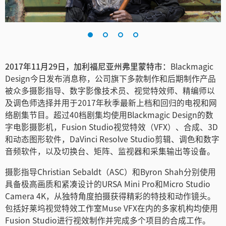
Finland
France
Germany
2017年11月29日，加利福尼亚州弗里蒙特市：
Blackmagic
Design今日发布消息称，公司旗下多款制作和后期制作产品
中国香港
被众多摄影指导、数字影像技术员、视觉特效师、精编师以
India
及调色师选择并用于2017年秋季最新上档和回归的电视和网
络剧集节目。超过40档剧集均使用Blackmagic Design的数
Italy
字电影摄影机，Fusion Studio视觉特效（VFX）、合成、3D
和动态图形软件，DaVinci Resolve Studio剪辑、调色和数字
Japan
音频软件，以及切换台、矩阵、监视器和采集输出等设备。
Korea
摄影指导Christian Sebaldt（ASC）和Byron Shah分别使用
具备极高画质和紧凑设计的URSA Mini Pro和Micro Studio
Mexico
Camera 4K，从独特角度拍摄获得精彩的特技和动作镜头。
包括好莱坞视觉特效工作室Muse VFX在内的多家机构均使用
Malaysia
Fusion Studio进行视效制作并完成多个项目的合成工作。