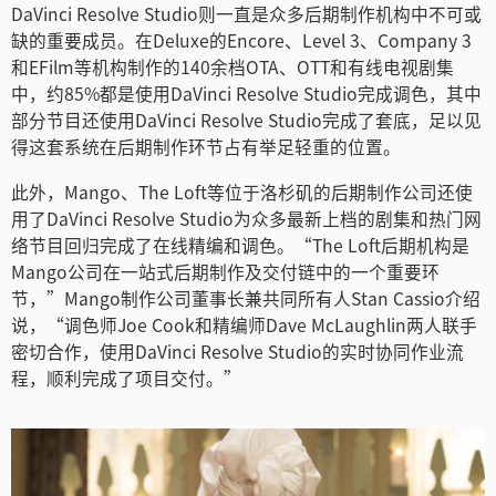
DaVinci Resolve Studio则一直是众多后期制作机构中不可或
Netherlands
缺的重要成员。在Deluxe的Encore、Level 3、Company 3
New Zealand
和EFilm等机构制作的140余档OTA、OTT和有线电视剧集
中，约85%都是使用DaVinci Resolve Studio完成调色，其中
Norway
部分节目还使用DaVinci Resolve Studio完成了套底，足以见
得这套系统在后期制作环节占有举足轻重的位置。
Poland
此外，Mango、The Loft等位于洛杉矶的后期制作公司还使
Portugal
用了DaVinci Resolve Studio为众多最新上档的剧集和热门网
络节目回归完成了在线精编和调色。“The Loft后期机构是
Singapore
Mango公司在一站式后期制作及交付链中的一个重要环
节，”Mango制作公司董事长兼共同所有人Stan Cassio介绍
South Africa
说，“调色师Joe Cook和精编师Dave McLaughlin两人联手
密切合作，使用DaVinci Resolve Studio的实时协同作业流
Spain
程，顺利完成了项目交付。”
Sweden
中华台北