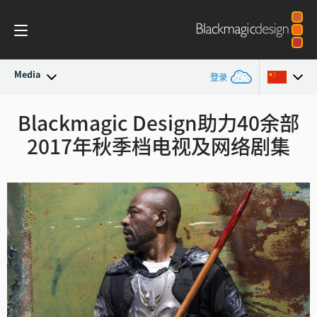
Media
登录
最新动态
Blackmagic Design助力40余部
Argentina
2017年秋季档电视及网络剧集
Australia
新闻存档
Austria
新闻图片
Brazil
Canada
中国
Denmark