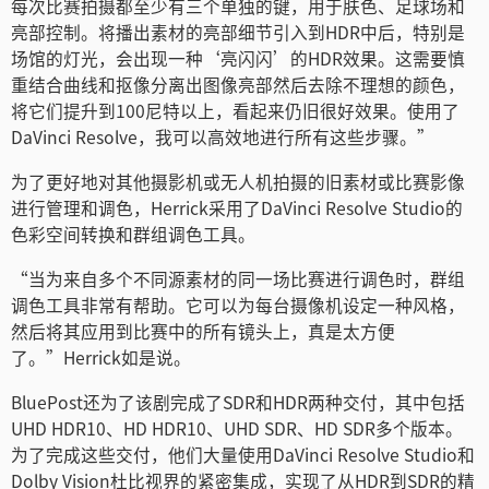
每次比赛拍摄都至少有三个单独的键，用于肤色、足球场和
亮部控制。将播出素材的亮部细节引入到HDR中后，特别是
场馆的灯光，会出现一种‘亮闪闪’的HDR效果。这需要慎
重结合曲线和抠像分离出图像亮部然后去除不理想的颜色，
将它们提升到100尼特以上，看起来仍旧很好效果。使用了
DaVinci Resolve，我可以高效地进行所有这些步骤。”
为了更好地对其他摄影机或无人机拍摄的旧素材或比赛影像
进行管理和调色，Herrick采用了DaVinci Resolve Studio的
色彩空间转换和群组调色工具。
“当为来自多个不同源素材的同一场比赛进行调色时，群组
调色工具非常有帮助。它可以为每台摄像机设定一种风格，
然后将其应用到比赛中的所有镜头上，真是太方便
了。”Herrick如是说。
BluePost还为了该剧完成了SDR和HDR两种交付，其中包括
UHD HDR10、HD HDR10、UHD SDR、HD SDR多个版本。
为了完成这些交付，他们大量使用DaVinci Resolve Studio和
Dolby Vision杜比视界的紧密集成，实现了从HDR到SDR的精