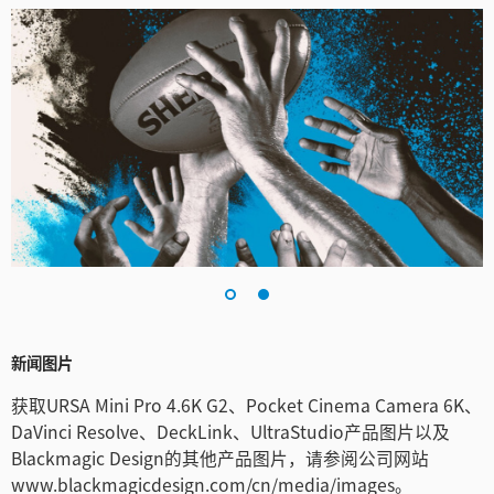
新闻图片
获取URSA Mini Pro 4.6K G2、Pocket Cinema Camera 6K、
DaVinci Resolve、DeckLink、UltraStudio产品图片以及
Blackmagic Design的其他产品图片，请参阅公司网站
www.blackmagicdesign.com/cn/media/images。