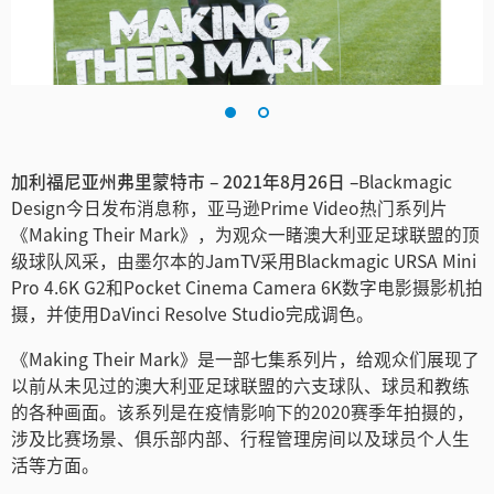
Finland
France
Germany
中国香港
加利福尼亚州弗里蒙特市 – 2021年8月26日 –
Blackmagic
Design今日发布消息称，亚马逊Prime Video热门系列片
India
《Making Their Mark》，为观众一睹澳大利亚足球联盟的顶
级球队风采，由墨尔本的JamTV采用Blackmagic URSA Mini
Italy
Pro 4.6K G2和Pocket Cinema Camera 6K数字电影摄影机拍
摄，并使用DaVinci Resolve Studio完成调色。
Japan
《Making Their Mark》是一部七集系列片，给观众们展现了
Korea
以前从未见过的澳大利亚足球联盟的六支球队、球员和教练
的各种画面。该系列是在疫情影响下的2020赛季年拍摄的，
Mexico
涉及比赛场景、俱乐部内部、行程管理房间以及球员个人生
Malaysia
活等方面。