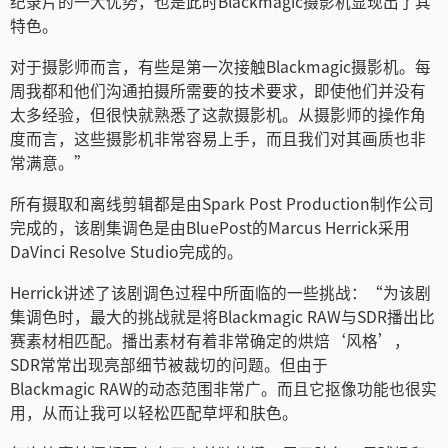
纪录片的一大优势，也是此时Blackmagic摄影机显现出了其
Turkey
特色。
UAE
对于摄影师而言，有些是第一次接触Blackmagic摄影机。每
周我都和他们沟通拍摄所需要的技术要求，即使他们并没有
Ukraine
太多经验，但很快就熟悉了这款摄影机。从摄影师的操作角
United Kingdom
度而言，这些摄影机非常容易上手，而且我们对其画质也非
常满意。”
United States
所有摄取和离线剪辑都是由Spark Post Production制作公司
完成的，该剧集调色是由BluePost的Marcus Herrick采用
DaVinci Resolve Studio完成的。
Herrick讲述了该剧调色过程中所面临的一些挑战：“为该剧
集调色时，最大的挑战就是将Blackmagic RAW与SDR播出比
赛素材相匹配。播出素材有着非常确定的烘焙‘风格’，
SDR常常出现亮部细节被裁切的问题。但由于
Blackmagic RAW的动态范围非常广。而且它抠像功能也很实
用，从而让我可以轻松匹配草坪和肤色。