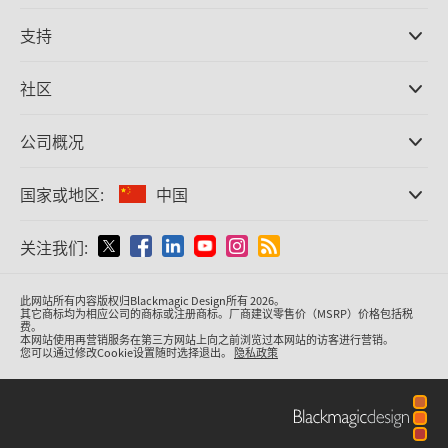
专业摄影机
支持
DaVinci Resolve和Fusion软件
ATEM Production Switcher系列
经销商
社区
Ultimatte
支持中心
硬盘录机
联系我们
Splice社区
公司概况
采集和输出
Cintel胶片扫描
办事处
格式转换
国家或地区:
中国
关于我们
广播级转换器
合作伙伴
监看
请选择国家或地区
关注我们:
媒体
网络存储
MultiView
Argentina
此网站所有内容版权归Blackmagic Design所有 2026。
信号分配
其它商标均为相应公司的商标或注册商标。厂商建议零售价（MSRP）价格包括税
费。
流媒体直播及编码
Australia
本网站使用再营销服务在第三方网站上向之前浏览过本网站的访客进行营销。
您可以通过修改Cookie设置随时选择退出。
隐私政策
Austria
Brazil