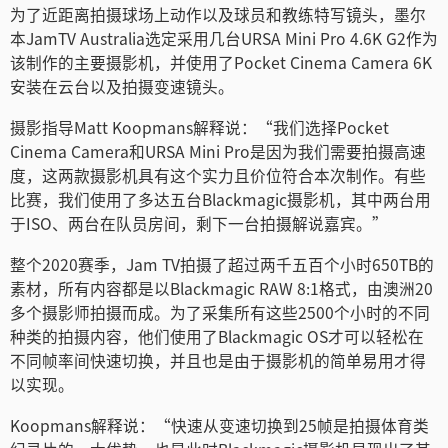
为了近距离拍摄球场上动作以及球员和教练特写镜头，墨尔
Netherlands
本JamTV Australia选定采用几台URSA Mini Pro 4.6K G2作为
New Zealand
该制作的主要摄影机，并使用了Pocket Cinema Camera 6K
安装在云台以及拍摄变速镜头。
Norway
摄影指导Matt Koopmans解释说：“我们选择Pocket
Poland
Cinema Camera和URSA Mini Pro是因为我们需要拍摄高速
度，这两款摄影机具有这个实力且价位符合本次制作。有些
Portugal
比赛，我们使用了多达五台Blackmagic摄影机，其中两台用
于ISO、两台在队员房间，剩下一台拍摄解说嘉宾。”
Singapore
整个2020赛季，Jam TV拍摄了超过两千五百个小时650TB的
South Africa
素材，所有内容都是以Blackmagic RAW 8:1格式，由澳洲20
多个摄影师拍摄而成。为了采集所有这些2500个小时的不同
Spain
种类的拍摄内容，他们使用了Blackmagic OS才可以轻松在
不同帧率间快速切换，并且也是由于摄影机的简单易用才得
Sweden
以实现。
中华台北
Koopmans解释说：“快速从变速切换到25帧是拍摄体育类