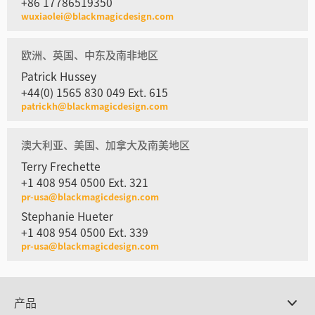
+86 17786519350
wuxiaolei@blackmagicdesign.com
欧洲、英国、中东及南非地区
Patrick Hussey
+44(0) 1565 830 049 Ext. 615
patrickh@blackmagicdesign.com
澳大利亚、美国、加拿大及南美地区
Terry Frechette
+1 408 954 0500 Ext. 321
pr-usa@blackmagicdesign.com
Stephanie Hueter
+1 408 954 0500 Ext. 339
pr-usa@blackmagicdesign.com
产品