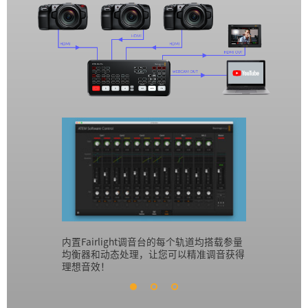
内置Fairlight调音台的每个轨道均搭载参量
使用下游键
均衡器和动态处理，让您可以精准调音获得
演奏者、曲
理想音效！