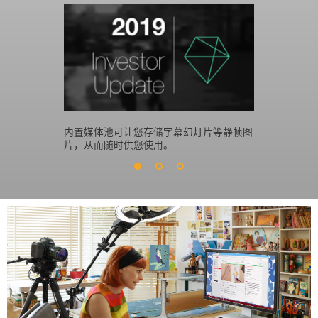
内置媒体池可让您存储字幕幻灯片等静帧图
使用画中画
片，从而随时供您使用。
品思路。