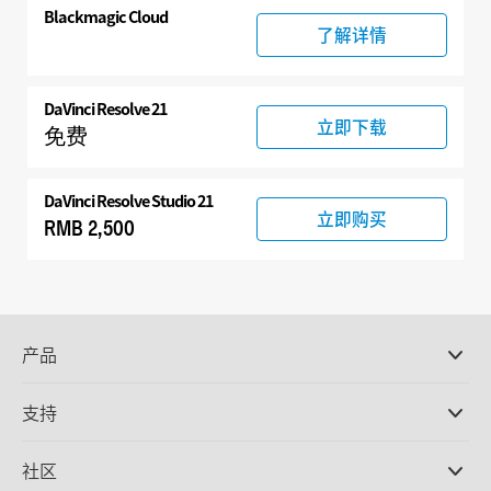
Blackmagic Cloud
了解详情
DaVinci Resolve 21
立即下载
免费
DaVinci Resolve Studio 21
立即购买
RMB 2,500
产品
专业摄影机
支持
DaVinci Resolve和Fusion软件
ATEM Production Switcher系列
经销商
社区
Ultimatte
支持中心