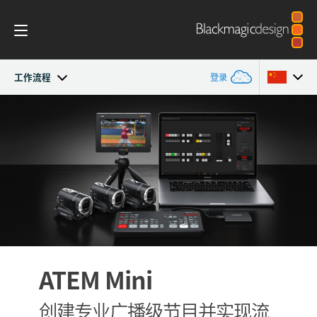
工作流程
登录
ATEM Mini
Argentina
Australia
工作流程
Austria
软件控制
Brazil
入门指南
Canada
剪辑
ATEM Mini
中国
Advanced Panel
Denmark
创建专业广播级
节目并实现流