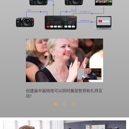
创建画中画特效可以同时展现牧师和礼拜互
创建鼓舞人
动！
池，并可随