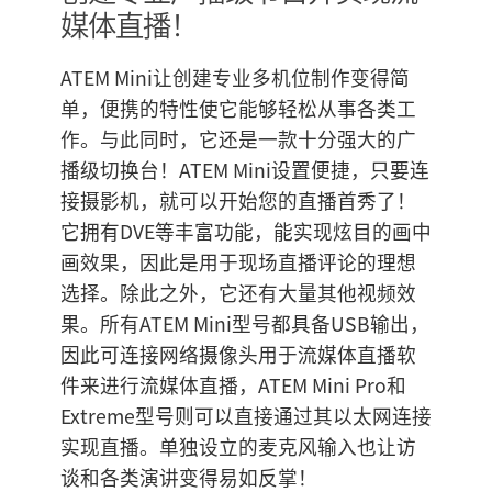
媒体直播！
Finland
摄影机控制
France
ATEM Mini让创建专业多机位制作变得简
技术规格
单，便携的特性使它能够轻松从事各类工
Germany
作。与此同时，它还是一款十分强大的广
中国香港
播级切换台！ATEM Mini设置便捷，只要连
接摄影机，就可以开始您的直播首秀了！
India
它拥有DVE等丰富功能，能实现炫目的画中
Italy
画效果，因此是用于现场直播评论的理想
选择。除此之外，它还有大量其他视频效
Japan
果。所有ATEM Mini型号都具备USB输出，
因此可连接网络摄像头用于流媒体直播软
Korea
件来进行流媒体直播，ATEM Mini Pro和
Mexico
Extreme型号则可以直接通过其以太网连接
实现直播。单独设立的麦克风输入也让访
Malaysia
谈和各类演讲变得易如反掌！