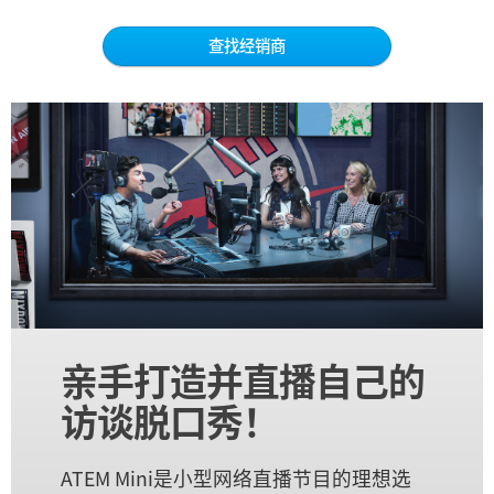
Netherlands
查找经销商
New Zealand
Norway
Poland
Portugal
Singapore
South Africa
Spain
亲手打造并直播
自己的
Sweden
访谈脱口秀！
中华台北
ATEM Mini是小型网络直播节目的理想选
Turkey