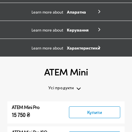
Апаратна
Learn more about
панель
Керування
Learn more about
камерами
Характеристики
Learn more about
ATEM Mini
Усі продукти
Усі продукти
ATEM Mini Pro
ATEM Mini
Купити
15 750 ₴
Сумісні товари