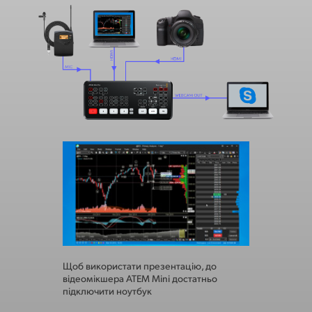
Щоб використати презентацію, до
ATEM Mini д
відеомікшера ATEM Mini достатньо
трансляцію 
підключити ноутбук
камери для 
для виведен