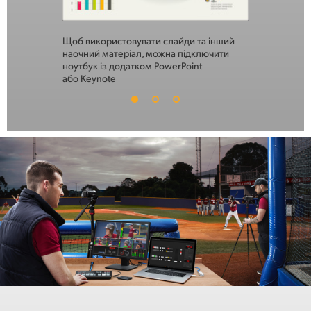
Щоб використовувати слайди та інший
Рухомий ряд
наочний матеріал, можна підключити
та основним
ноутбук із додатком PowerPoint
дозволяє ст
або Keynote
професійног