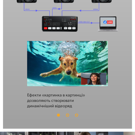
Ефекти «картинка в картинці»
Вбудований 
дозволяють створювати
сховище гра
динамічніший відеоряд
додавання л