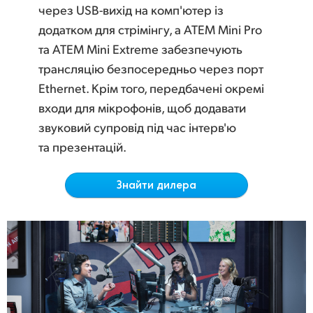
Netherlands
через USB-вихід на комп'ютер із
додатком для стрімінгу, а ATEM Mini Pro
New Zealand
та ATEM Mini Extreme забезпечують
Norway
трансляцію безпосередньо через порт
Ethernet. Крім того, передбачені окремі
Poland
входи для мікрофонів, щоб додавати
Portugal
звуковий супровід під час інтерв'ю
та презентацій.
Singapore
South Africa
Знайти дилера
Spain
Sweden
Chinese Taipei
Turkey