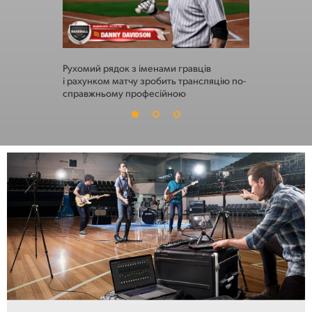
Рухомий рядок з іменами гравців
Процесор D
і рахунком матчу зробить трансляцію по-
цікаві ефек
справжньому професійною