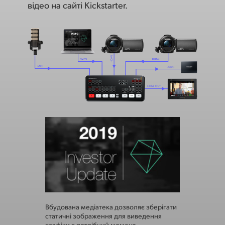
відео на сайті Kickstarter.
Вбудована медіатека дозволяє зберігати
Ефекти «кар
статичні зображення для виведення
ділову през
графіки в потрібний момент