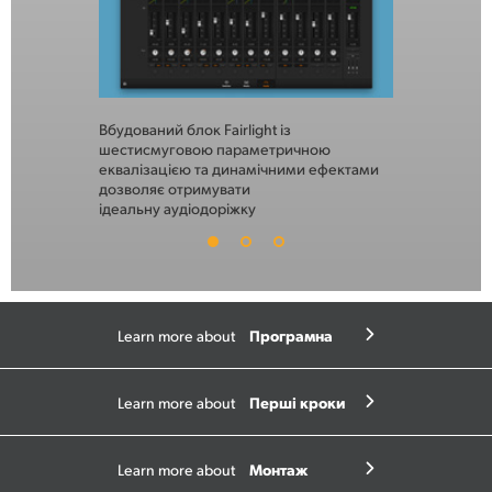
Вбудований блок Fairlight із
За допомого
шестисмуговою параметричною
можна додава
еквалізацією та динамічними ефектами
разом із на
дозволяє отримувати
що виконуєт
ідеальну аудіодоріжку
Програмна
Learn more about
панель
Перші кроки
Learn more about
Монтаж
Learn more about