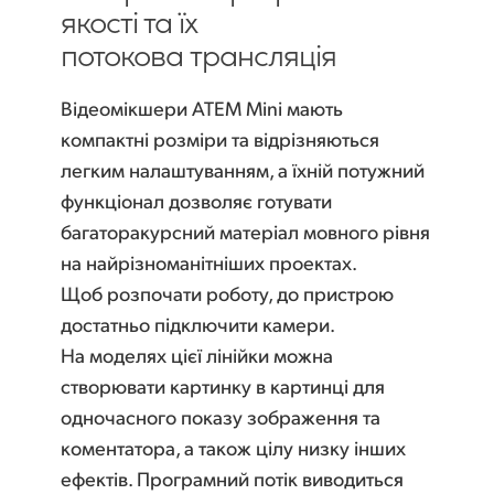
якості та їх
Finland
Керування камерами
потокова трансляція
France
Характеристики
Відеомікшери ATEM Mini мають
Germany
компактні розміри та відрізняються
Hong Kong SAR, China
легким налаштуванням, а їхній потужний
функціонал дозволяє готувати
India
багаторакурсний матеріал мовного рівня
Italy
на найрізноманітніших проектах.
Щоб розпочати роботу, до пристрою
Japan
достатньо підключити камери.
На моделях цієї лінійки можна
Korea
створювати картинку в картинці для
Mexico
одночасного показу зображення та
коментатора, а також цілу низку інших
Malaysia
ефектів. Програмний потік виводиться