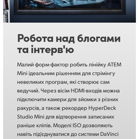
UAE
Ukraine
Робота над
блогами
United Kingdom
та інтерв'ю
United States
Малий форм-фактор робить лінійку ATEM
Mini ідеальним рішенням для стрімінгу
невеликих програм, які створює сам
ведучий. Через вісім HDMI-входів можна
підключити камери для зйомки з різних
ракурсів, а також рекордер HyperDeck
Studio Mini для відтворення записаних
раніше кліпів. Моделі ISO дозволяють
навіть під'єднуватися до системи DaVinci