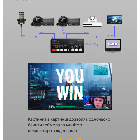
Картинка в картинці дозволяє одночасно
За допомог
бачити геймера та монітор
екранне зоб
комп'ютера з відеогрою
кілька части