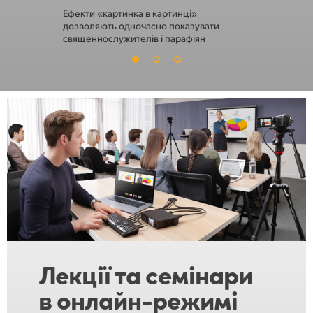
Ефекти «картинка в картинці»
Слайди з гр
дозволяють одночасно показувати
в медіатеці
священнослужителів і парафіян
Лекції та
семінари
в онлайн-режимі