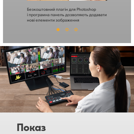
Безкоштовний плагін для Photoshop
Графіку та т
і програмна панель дозволяють додавати
в медіатеці
нові елементи зображення
в потрібний
Показ