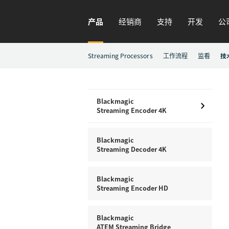
产品
经销商
支持
开发
公
Streaming Processors
工作流程
监看
技
Blackmagic
Streaming Encoder 4K
Blackmagic
Streaming Decoder 4K
Blackmagic
Streaming Encoder HD
Blackmagic
ATEM Streaming Bridge