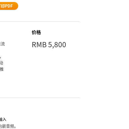
打印PDF
价格
RMB 5,800
推流
外，
动
和推
频输入
内嵌音频。