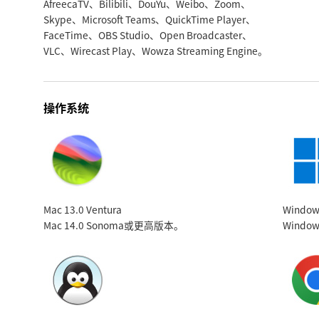
AfreecaTV、Bilibili、DouYu、Weibo、Zoom、
Skype、Microsoft Teams、QuickTime Player、
FaceTime、OBS Studio、Open Broadcaster、
VLC、Wirecast Play、Wowza Streaming Engine。
操作系统
Mac 13.0 Ventura
Windo
Mac 14.0 Sonoma
或更高版本。
Window