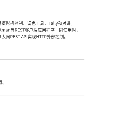
制
摄影机控制、调色工具、Tally和对讲。
stman等REST客户端应用程序一同使用时，
太网REST API实现HTTP外部控制。
置。