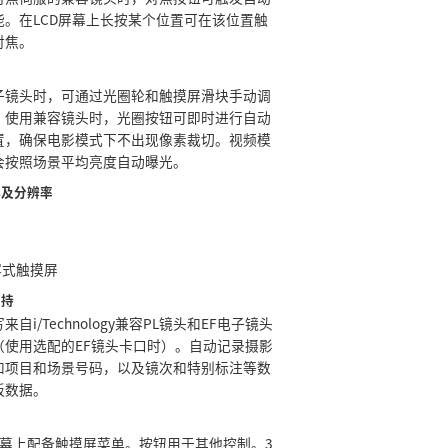
能。在LCD屏幕上长按某个位置可在该位置触
对焦。
制
子镜头时，可通过光圈轮和触摸屏滑块手动调
。使用兼容镜头时，光圈按钮可即时进行自动
置，确保电影模式下不出现像素裁切。视频模
会按照场景平均亮度自动曝光。
小及分辨率
型
容式触摸屏
支持
来自i/Technology兼容PL镜头和EF电子镜头
（使用选配的EF镜头卡口时）。自动记录摄影
和项目和场景号码，以及镜次和特别标注等数
板数据。
屏幕上配备触摸屏菜单。按钮用于其他控制。3