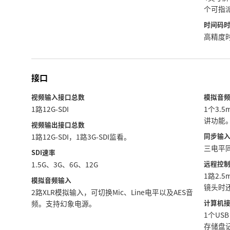
个可指
时间码
高精度
接口
视频输入接口总数
模拟音
1路12G-SDI
1个3.
讲功能
视频输出接口总数
同步输
1路12G-SDI，1路3G-SDI监看。
三电平同
SDI速率
远程控
1.5G、3G、6G、12G
1路2.
模拟音频输入
镜头时
2路XLR模拟输入，可切换Mic、Line电平以及AES音
计算机
频。支持幻象电源。
1个USB
存储盘