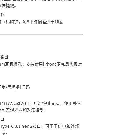
派快捷键。
时钟
时间码时钟。每8小时偏差少于1帧。
频输出
5mm耳机插孔，支持使用iPhone麦克风实现对
。
入
步/黑场/时间码
制
5mm LANC输入用于开始/停止记录，使用兼容
还可实现光圈和对焦控制。
接口
 Type-C 3.1 Gen 2接口，可用于供电和外部
记录。