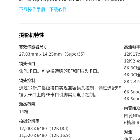
下载操作手册
下载软件
摄影机特性
有效传感器尺寸
高速帧
27.03mm x 14.25mm（Super35）
12K 1
12K 2.
镜头卡口
8K D
含PL卡口。可更换选购的EF和F镜头卡口。
4K D
镜头控制
8K 2.4
通过12针广播级接口实现兼容镜头控制，通过选配EF
6K Sup
镜头卡口上的EF卡口引脚实现电子控制。
4K Sup
动态范围
内置ND
14档
四孔N
拍摄分辨率
6档和I
12,288 x 6480（12K DCI）
对焦
11,520 x 6480（12K 16:9）
使用带