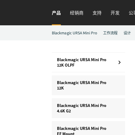
产品
经销商
支持
开发
公
Blackmagic URSA Mini Pro
工作流程
设计
Blackmagic URSA Mini Pro
12K OLPF
Blackmagic URSA Mini Pro
12K
Blackmagic URSA Mini Pro
4.6K G2
Blackmagic URSA Mini Pro
EF Mount