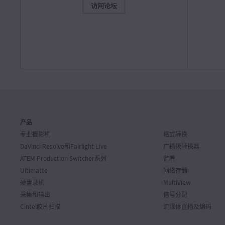
Mac OS
Windows x86
访问论坛
操作手册
ATEM 
软件更新
2026年7月31日
Blackmagic Camera 10.2.1
本操作手册
整的安装
本次软件更新对Blackmagic URSA Broadcast G2上的
H.265和H.264录制和播放功能进行了提升。
了解详情
下载
Mac OS
Windows x86
操作手册
ATEM 
软件更新
2026年7月28日
Desktop Video 16.2版软件更新
本操作手册
的安装、
产品
本次软件更新为新款UltraStudio Mini Monitor 12G、
UltraStudio Mini Recorder 12G和UltraStudio Mini
下载
专业摄影机
格式转换
Replay 12G添加了支持。
了解详情
DaVinci Resolve和
Fairlight Live
广播级转换器
Mac OS
Windows x86
Linux
ATEM Production Switcher系列
监看
操作手册
Ultimatte
网络存储
Fairli
软件更新
2026年7月22日
硬盘录机
MultiView
这本指南涵盖
DaVinci Resolve 21.0.3版软件更新
您全面了
采集和输出
信号分配
本次软件更新为重新调整变速和帧曲线添加新的缓入缓出模
M
下载
Cintel胶片扫描
流媒体直播及编码
式，改进了隔行媒体的处理、关键帧剪辑、多机位音频和
PSD导入。请访问Blackmagic Design用户论坛获得免费版
DaVinci Resolve 21的技术支持。
了解详情