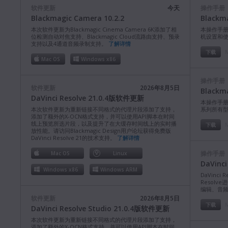
软件更新
今天
操作手册
Blackmagic Camera 10.2.2
Blackm
本次软件更新为Blackmagic Cinema Camera 6K添加了相
本操作手册包含
位检测自动对焦支持、Blackmagic Cloud流路由支持、预录
机设置和
支持以及4通道音频录制支持。
了解详情
M
下载
Mac OS
Windows x86
操作手册
软件更新
2026年8月5日
Blackm
DaVinci Resolve 21.0.4版软件更新
本操作手册包含
本次软件更新为重新链接不同格式的代理片段添加了支持，
系列所有
添加了额外的X-OCN格式支持，并可以使用API脚本在时间
线上预览所选片段，以及提升了在大缓存时间线上的实时播
M
下载
放性能。请访问Blackmagic Design用户论坛获得免费版
DaVinci Resolve 21的技术支持。
了解详情
操作手册
Mac OS
Linux
DaVinc
Windows x86
Windows ARM
DaVinci
Resol
编辑、音
软件更新
2026年8月5日
M
下载
DaVinci Resolve Studio 21.0.4版软件更新
本次软件更新为重新链接不同格式的代理片段添加了支持，
添加了额外的X-OCN格式支持，并可以使用API脚本在时间