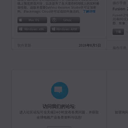
操作手册
线上预览所选片段，以及提升了在大缓存时间线上的实时播
放性能。该版本需要DaVinci Resolve Studio许可证加密
Fusio
狗、Blackmagic Cloud许可证或软件激活码。
了解详情
Fusion 
2D和3D
Mac OS
Linux
图、抠像
Windows x86
Windows ARM
M
下载
软件更新
2026年8月5日
操作手册
Fusion Studio 21.0.4版软件更新
ATEM 
本次软件更新改进了Windows上的长路径支持，并提升了整
本操作手册详细
体性能和稳定性。该版本需要Fusion Studio许可证加密狗、
换台系列
DaVinci Resolve Studio许可证加密狗或激活密钥。
参考内容
了解详情
下载
Mac OS
Linux
Windows x86
Windows ARM
操作手册
ATEM 
软件更新
2026年8月3日
本操作手册详细
访问我们的论坛:
Blackmagic Converters 12.3 版软件更新
ATEM Te
进入社区论坛可全天候24小时发布各类问题，并获取
如需询
供了完整
本次软件更新为新款Blackmagic SDI Expander 8x12G添加
全球电视产业各类资料与信息!
了支持。
了解详情
下载