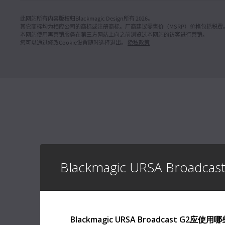
操作手册
Mac OS
Linux
Blackm
此网站所有内容版权归Blackmagic Design所有 2026。
其它商标均为相应公司的商标或注册商标。厂商建议零售价（MSRP）价格包括税费
Windows x86
Windows ARM
本操作手册包
本网站使用再营销服务在第三方网站上向之前浏览过本网站的访客进行营销。
所需之全
您可以通过修改Cookie设置随时选择退出。
隐私政策
M
下载
软件更新
2026年7月22日
DaVinci Resolve Studio 21.0.3版软件更新
本次软件更新为重新调整变速和帧曲线添加新的缓入缓出模
技术文章
式，改进了隔行媒体的处理、关键帧剪辑、多机位音频和
Blackm
PSD导入。更新还重新恢复了旧版英特尔系统的QuickSync
CFexp
编码选项，并为Windows ARM上的编码SDK插件增加了自
定义安装位置。该版本需要DaVinci Resolve Studio许可证
本技术文档列出
加密狗、Blackmagic Cloud许可证或软件激活码。
推荐使用的C
了解详情
了解详情
Mac OS
Linux
Windows x86
Windows ARM
技术文章
Blackm
CFexp
软件更新
2026年7月22日
Fusion Studio 21.0.3版软件更新
本技术文档列
用的CFex
本次软件更新改进了检视器叠加、drfx资源处理和
Krokodove工具控制。该版本需要Fusion Studio许可证加
了解详情
密狗、DaVinci Resolve Studio许可证加密狗或激活密钥。
Blackmagic URSA Broadcast G2应使用
了解详情