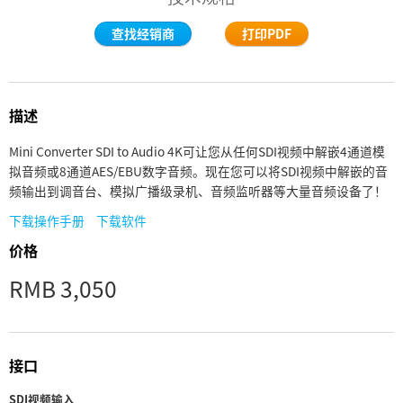
Finland
查找经销商
打印PDF
France
Germany
描述
中国香港
Mini Converter SDI to Audio 4K可让您从任何SDI视频中解嵌4通道模
拟音频或8通道AES/EBU数字音频。现在您可以将SDI视频中解嵌的音
India
频输出到调音台、模拟广播级录机、音频监听器等大量音频设备了！
Italy
下载操作手册
下载软件
价格
Japan
RMB 3,050
Korea
Mexico
接口
Malaysia
SDI视频输入