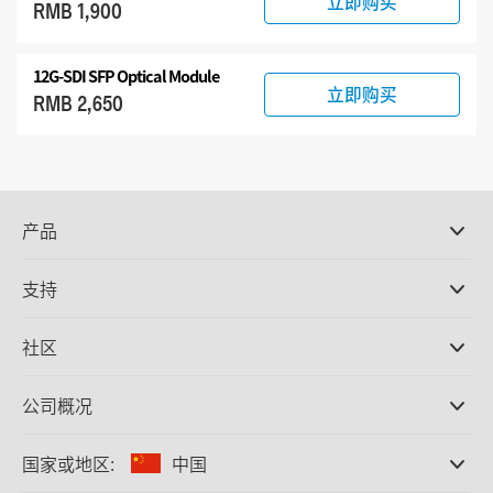
立即购买
RMB 1,900
12G-SDI SFP Optical Module
立即购买
RMB 2,650
产品
专业摄影机
支持
DaVinci Resolve和Fusion软件
ATEM Production Switcher系列
经销商
社区
Ultimatte
支持中心
硬盘录机
联系我们
Splice社区
公司概况
采集和输出
Cintel胶片扫描
办事处
格式转换
国家或地区:
中国
关于我们
广播级转换器