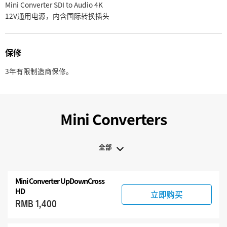
Mini Converter SDI to Audio 4K
12V通用电源，内含国际转换插头
保修
3年有限制造商保修。
Mini Converters
全部
全部
Mini Converter UpDownCross
3G-SDI Mini Converters
HD
立即购买
RMB 1,400
6G-SDI Mini Converters
12G-SDI Mini Converters