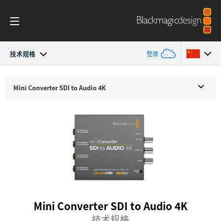
技术规格
登录
Mini Converters
Argentina
Mini Converter
SDI to Audio 4K
Australia
工作流程
Austria
型号
Brazil
技术规格
Canada
中国
Mini Converter SDI to Audio 4K
Denmark
技术规格