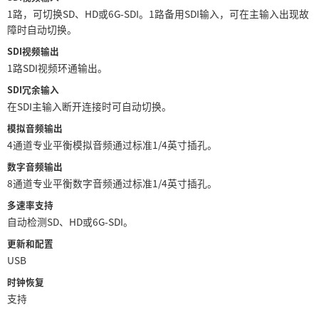
Netherlands
1路，可切换SD、HD或6G‑SDI。1路备用SDI输入，可在主输入出现故
障时自动切换。
New Zealand
SDI视频输出
Norway
1路SDI视频环通输出。
SDI冗余输入
Poland
在SDI主输入断开连接时可自动切换。
Portugal
模拟音频输出
4通道专业平衡模拟音频通过标准1/4英寸插孔。
Singapore
数字音频输出
8通道专业平衡数字音频通过标准1/4英寸插孔。
South Africa
多速率支持
Spain
自动检测SD、HD或6G‑SDI。
更新和配置
Sweden
USB
中华台北
时钟恢复
支持
Turkey