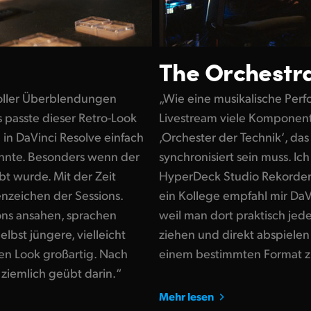
The Orchestra
voller Überblendungen
„Wie eine musikalische Per
 passte dieser Retro-Look
Livestream viele Komponent
n in DaVinci Resolve einfach
‚Orchester der Technik‘, da
önnte. Besonders wenn der
synchronisiert sein muss. I
 wurde. Mit der Zeit
HyperDeck Studio Rekorder
enzeichen der Sessions.
ein Kollege empfahl mir DaV
ons ansahen, sprachen
weil man dort praktisch jede
lbst jüngere, vielleicht
ziehen und direkt abspielen
den Look großartig. Nach
einem bestimmten Format z
 ziemlich geübt darin.“
Mehr lesen