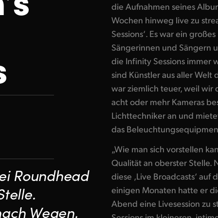
die Aufnahmen seines Albums
Wochen hinweg live zu strea
Sessions‘. Es war ein große
Sängerinnen und Sängern u
s
die Infinity Sessions immer
sind Künstler aus aller Welt
war ziemlich teuer, weil wir
acht oder mehr Kameras bes
Lichttechniker an und mietet
das Beleuchtungsequipmen
„Wie man sich vorstellen ka
Qualität an oberster Stelle.
 bei Roundhead
diese ,Live Broadcasts‘ auf 
telle.
einigen Monaten hatte er d
Abend eine Livesession zu s
nach Wegen,
Sessions im kleineren, intim