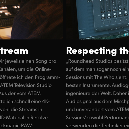
Stream
Respecting th
r jeweils einen Song pro
„Roundhead Studios besitzt
Kanälen, um die Online-
auf dem man sogar noch ei
 öffnete ich den Programm-
Sessions mit The Who sieht. N
ATEM Television Studio
besten Instrumente, Audiog
. Aus der vom ATEM
ingenieure der Welt. Daher i
e ich schnell eine 4K-
Audiosignal aus dem Mischp
bwohl die Streams in
und unverändert vom ATEM i
HD-Material in Resolve
Sessions‘ sowohl Performanc
lackmagic-RAW-
verwenden die Techniker e