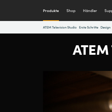
Produkte
Shop
Händler
Sup
ATEM Television Studio
Erste Schritte
Design
ATEM T