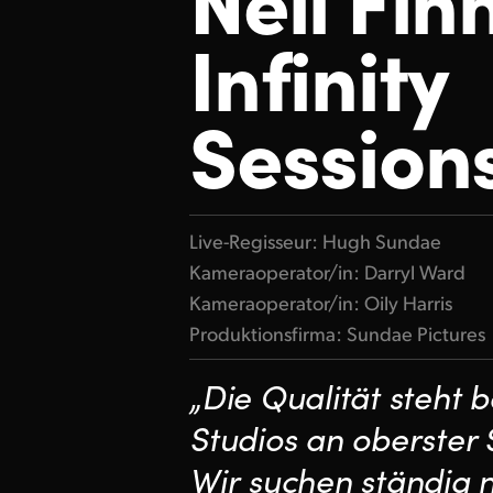
Infinity
Session
Live-Regisseur: Hugh Sundae
Kameraoperator/in: Darryl Ward
Kameraoperator/in: Oily Harris
Produktionsfirma: Sundae Pictures
„Die Qualität steht
Studios an oberster S
Wir suchen ständig 