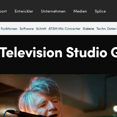
port
Entwickler
Unternehmen
Medien
Splice
Funktionen
Software
Schnitt
ATEM Mic Converter
Techn. Daten
Galerie
elevision Studio 