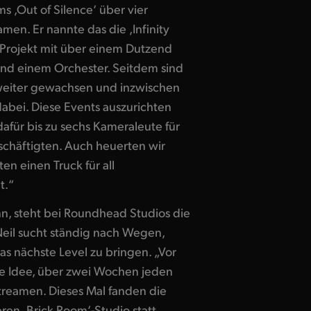
 ,Out of Silence‘ über vier
men. Er nannte das die ,Infinity
s Projekt mit über einem Dutzend
nd einem Orchester. Seitdem sind
 weiter gewachsen und inzwischen
 dabei. Diese Events auszurichten
 dafür bis zu sechs Kameraleute für
chäftigten. Auch heuerten wir
en einen Truck für all
t.“
nn, steht bei Roundhead Studios die
 Neil sucht ständig nach Wegen,
das nächste Level zu bringen. „Vor
ie Idee, über zwei Wochen jeden
treamen. Dieses Mal fanden die
eren ,Brick Room‘-Studio statt.