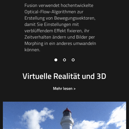
Fusion verwendet hochentwickelte
Fusion bi
Optical-Flow-Algorithmen zur
Tools
für
Erstellung von Bewegungsvektoren,
Anpassun
damit Sie Einstellungen mit
Verräuml
verblüffendem Effekt fixieren, ihr
konstruie
Zeitverhalten ändern und Bilder per
Morphing in ein anderes umwandeln
können.
Virtuelle Realität und 3D
Mehr lesen >