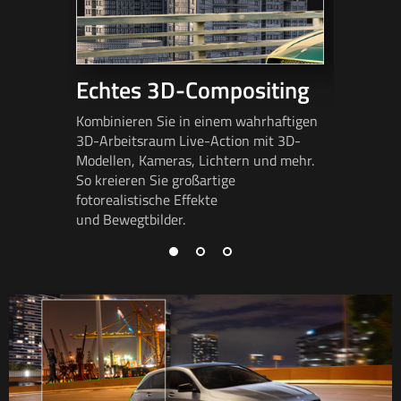
Echtes 3D-Compositing
Fast 
Kombinieren Sie in einem wahrhaftigen
Gleichen
3D-Arbeitsraum Live-Action mit 3D-
stabilisi
Modellen, Kameras, Lichtern und mehr.
Sie Rotos
So kreieren Sie großartige
damit Obj
fotorealistische Effekte
perfekt s
und Bewegtbilder.
ineinande