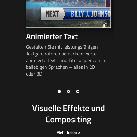
Animierter Text
3D-Be
Gestalten Sie mit leistungsfähigen
Erstellen
Textgeneratoren bemerkenswerte
Arbeitsra
animierte Text- und Titelsequenzen in
Bewegtbi
beliebigen Sprachen – alles in 2D
Tiefe, um
oder 3D!
und 3D-O
zu verbin
Visuelle Effekte und
Compositing
Mehr lesen >