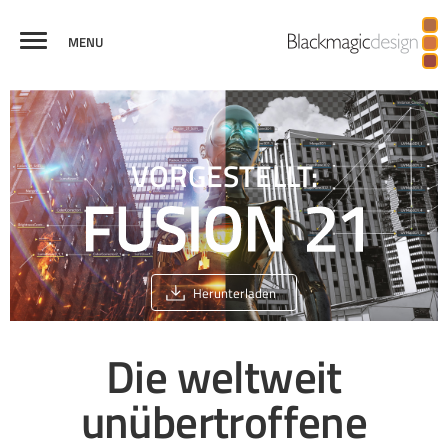
MENU
FUSION
VISUELLE
VIRTUAL
BROADCASTGRAFIKEN
PRODUKTIONEN
VERGLEICH
EFFEKTE
REALITY
UND 3D
VORGESTELLT:
Herunterladen
Die weltweit
unübertroffene