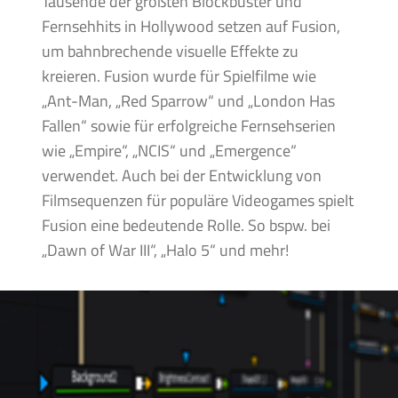
Tausende der größten Blockbuster und
Fernsehhits in Hollywood setzen auf Fusion,
um bahnbrechende visuelle Effekte zu
kreieren. Fusion wurde für Spielfilme wie
„Ant-Man, „Red Sparrow“ und „London Has
Fallen“ sowie für erfolgreiche Fernsehserien
wie „Empire“, „NCIS“ und „Emergence“
verwendet. Auch bei der Entwicklung von
Filmsequenzen für populäre Videogames spielt
Fusion eine bedeutende Rolle. So bspw. bei
„Dawn of War III“, „Halo 5“ und mehr!