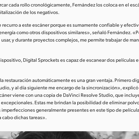
ar cada rollo cronológicamente, Fernández los coloca en el escá
italización de los negativos.
 recurro a este escáner porque es sumamente confiable y efecti
nergía como otros dispositivos similares», señaló Fernández. «Po
 usar, y durante proyectos complejos, me permite trabajar de ma
.
dispositivo, Digital Sprockets es capaz de escanear dos películas 
 la restauración automáticamente es una gran ventaja. Primero digi
udio, y al día siguiente me encargo de la sincronización», explic
cáner viene con una copia de DaVinci Resolve Studio, que incluy
 excepcionales. Estas me brindan la posibilidad de eliminar polvo
s imperfecciones generalmente presentes en este tipo de películ
 a cabo dichas tareas».