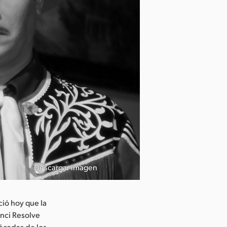
Descargar imagen
ió hoy que la
inci Resolve
décadas de los