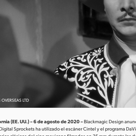
S OVERSEAS LTD
ornia (EE. UU.) – 6 de agosto de 2020 –
Blackmagic Design anunc
igital Sprockets ha utilizado el escáner Cintel y el programa DaV
varios clásicos del cine mexicano filmados en 35 mm durante las 