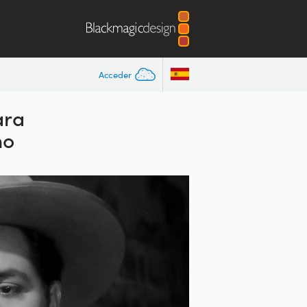
Acceder
ara
no