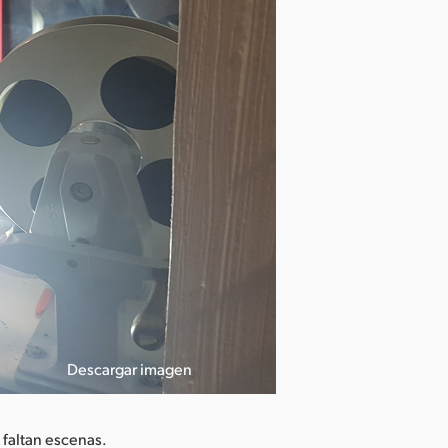
Descargar imagen
La Malagueña
 faltan escenas.