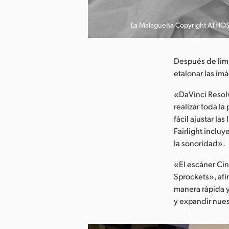
argar imagen
La Malagueña Copyright ATHO
Después de limp
etalonar las imá
«DaVinci Resolv
realizar toda l
fácil ajustar l
Fairlight inclu
la sonoridad».
«El escáner Cin
Sprockets», afi
manera rápida y
y expandir nues