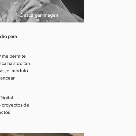
Descargar imagen
udio para
 y me permite
nca ha sido tan
más, el módulo
alancear
Digital
o proyectos de
ectos