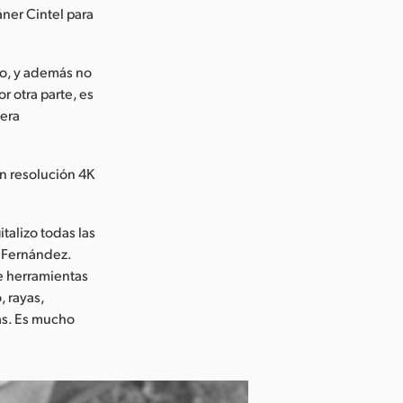
ner Cintel para
vo, y además no
r otra parte, es
nera
en resolución 4K
talizo todas las
ó Fernández.
e herramientas
, rayas,
as. Es mucho