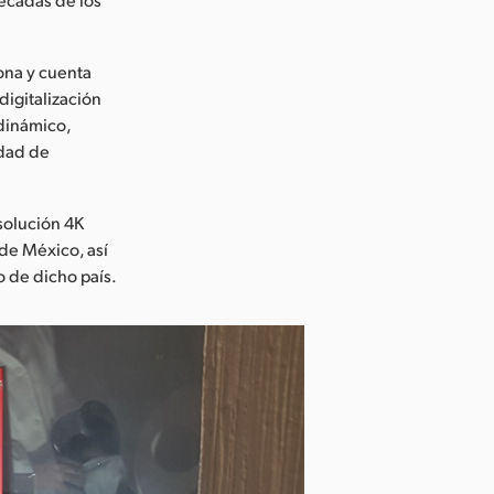
ona y cuenta
digitalización
 dinámico,
idad de
solución 4K
de México, así
 de dicho país.