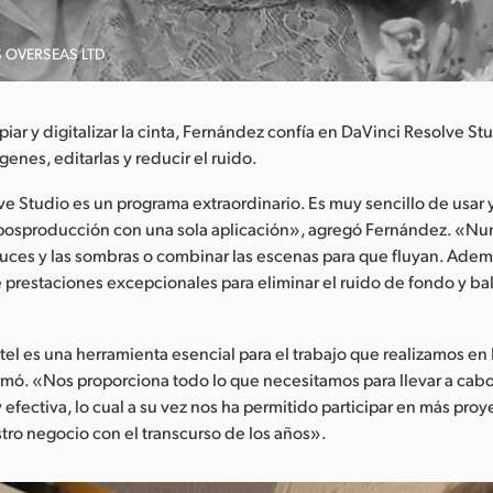
S OVERSEAS LTD
iar y digitalizar la cinta, Fernández confía en DaVinci Resolve St
genes, editarlas y reducir el ruido.
e Studio es un programa extraordinario. Es muy sencillo de usar
a posproducción con una sola aplicación», agregó Fernández. «Nu
as luces y las sombras o combinar las escenas para que fluyan. Ade
ye prestaciones excepcionales para eliminar el ruido de fondo y b
tel es una herramienta esencial para el trabajo que realizamos en 
rmó. «Nos proporciona todo lo que necesitamos para llevar a cab
 efectiva, lo cual a su vez nos ha permitido participar en más proy
tro negocio con el transcurso de los años».