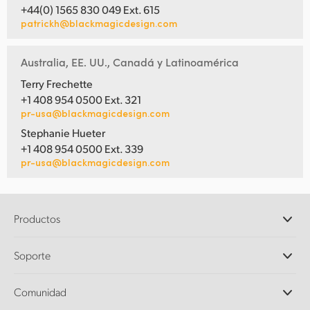
+44(0) 1565 830 049 Ext. 615
patrickh@blackmagicdesign.com
Australia, EE. UU., Canadá y Latinoamérica
Terry Frechette
+1 408 954 0500 Ext. 321
pr-usa@blackmagicdesign.com
Stephanie Hueter
+1 408 954 0500 Ext. 339
pr-usa@blackmagicdesign.com
Productos
Cámaras profesionales
Soporte
DaVinci Resolve y Fusion
Mezcladores ATEM
Distribuidores
Comunidad
Ultimatte
Centro de soporte técnico