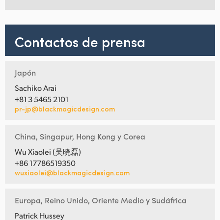
Contactos de prensa
Japón
Sachiko Arai
+81 3 5465 2101
pr-jp@blackmagicdesign.com
China, Singapur, Hong Kong y Corea
Wu Xiaolei (吴晓磊)
+86 17786519350
wuxiaolei@blackmagicdesign.com
Europa, Reino Unido, Oriente Medio y Sudáfrica
Patrick Hussey