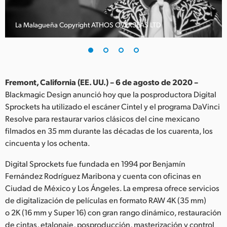
Finland
La Malagueña Copyright ATHOS OVERSEAS LTD
France
Germany
Hong Kong SAR, China
Fremont, California (EE. UU.) – 6 de agosto de 2020 –
Blackmagic Design anunció hoy que la posproductora Digital
India
Sprockets ha utilizado el escáner Cintel y el programa DaVinci
Resolve para restaurar varios clásicos del cine mexicano
Italy
filmados en 35 mm durante las décadas de los cuarenta, los
Japan
cincuenta y los ochenta.
Korea
Digital Sprockets fue fundada en 1994 por Benjamín
Fernández Rodríguez Maribona y cuenta con oficinas en
Mexico
Ciudad de México y Los Ángeles. La empresa ofrece servicios
de digitalización de películas en formato RAW 4K (35 mm)
Malaysia
o 2K (16 mm y Super 16) con gran rango dinámico, restauración
de cintas, etalonaje, posproducción, masterización y control