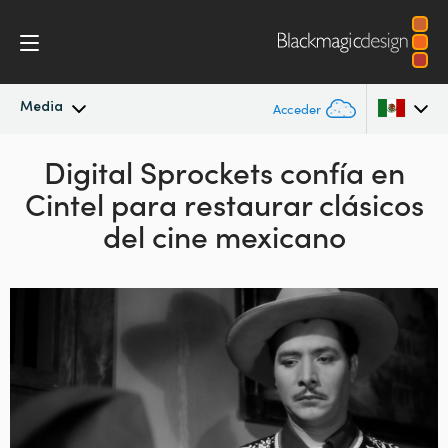
Media
Acceder
Novedades
Digital Sprockets confía en
Argentina
Cintel para
restaurar clásicos
Australia
Archivo
del cine mexicano
Austria
Imágenes
Brazil
Canada
China
Denmark