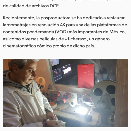
Netherlands
de calidad de archivos DCP.
New Zealand
Recientemente, la posproductora se ha dedicado a restaurar
largometrajes en resolución 4K para una de las plataformas de
Norway
contenidos por demanda (VOD) más importantes de México,
Poland
así como diversas películas de «ficheras», un género
cinematográfico cómico propio de dicho país.
Portugal
Singapore
South Africa
España
Sweden
Chinese Taipei
Turkey