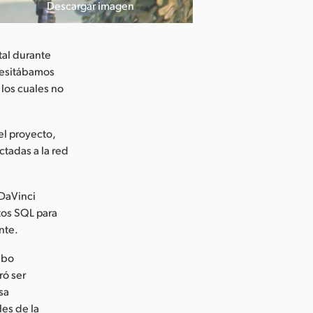
Descargar imagen
tal durante
ecesitábamos
 los cuales no
el proyecto,
tadas a la red
 DaVinci
tos SQL para
nte.
abo
ró ser
sa
les de la