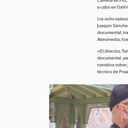
a cabo en DaVin
Los ocho episod
Joaquín Sánchez
documental, tra
Atresmedia, fu
«El director, To
documental, per
narrativa sobre
técnico de Pro