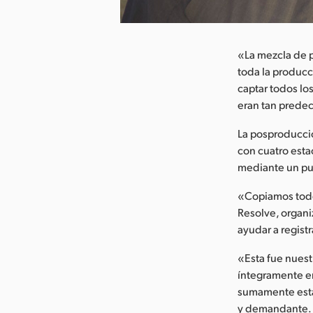
argar imagen
«La mezcla de p
toda la producc
captar todos lo
eran tan predec
La posproducció
con cuatro esta
mediante un pu
«Copiamos todo
Resolve, organ
ayudar a regist
«Esta fue nuest
íntegramente e
sumamente esta
y demandante. Y