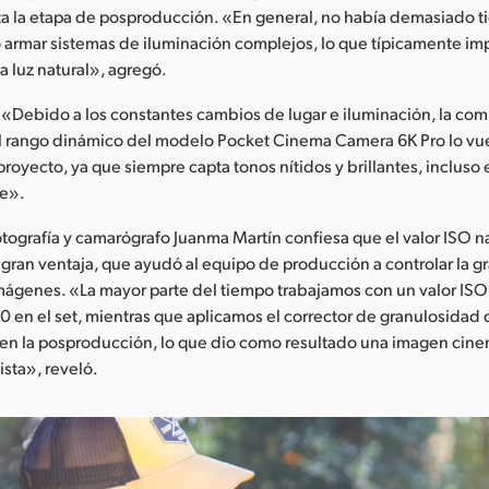
ta la etapa de posproducción. «En general, no había demasiado
 o armar sistemas de iluminación complejos, lo que típicamente im
la luz natural», agregó.
«Debido a los constantes cambios de lugar e iluminación, la com
el rango dinámico del modelo Pocket Cinema Camera 6K Pro lo vu
proyecto, ya que siempre capta tonos nítidos y brillantes, incluso
te».
fotografía y camarógrafo Juanma Martín confiesa que el valor ISO na
 gran ventaja, que ayudó al equipo de producción a controlar la g
imágenes. «La mayor parte del tiempo trabajamos con un valor IS
50 en el set, mientras que aplicamos el corrector de granulosidad
 en la posproducción, lo que dio como resultado una imagen cine
ista», reveló.