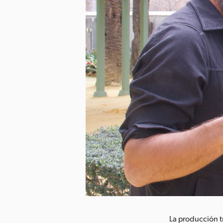
argar imagen
La producción t