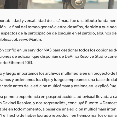
ortabilidad y versatilidad de la cámara fue un atributo fundamen
ión. La final del torneo generó ciertos desafíos, debido a que n
s aspectos de la participación de Joaquín en el partido, algunos de
ibles», observó Martín.
n confió en un servidor NAS para gestionar todos los copiones d
ciones de edición que disponían de DaVinci Resolve Studio conec
erto Ethernet 10G.
 y luego importamos los archivos multimedia en un proyecto de
izamos y ordenamos los clips y luego, empleamos una base de da
rar todo antes de la edición multicámara y etalonaje», explicó Pue
ra primera experiencia en posproducción audiovisual llevada a c
n Davinci Resolve, y nos sorprendió», concluyó Puente. «Demost
ble en todo momento, a pesar de una edición multicámara inten
 el hecho de haber logrado reproducir en tiempo real los origina