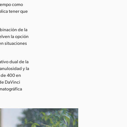
 tiempo como
plica tener que
binación de la
elven la opción
 en situaciones
tivo dual de la
ranulosidad y la
O de 400 en
 de DaVinci
matográfica