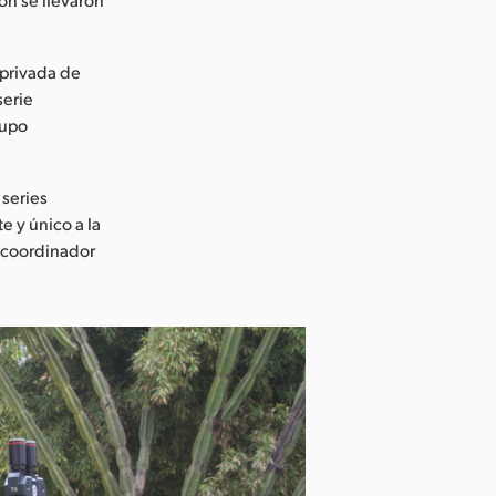
 privada de
serie
rupo
 series
e y único a la
, coordinador