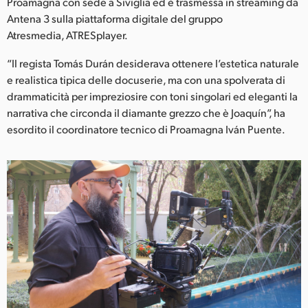
Netherlands
Proamagna con sede a Siviglia ed è trasmessa in streaming da
Antena 3 sulla piattaforma digitale del gruppo
New Zealand
Atresmedia, ATRESplayer.
Norway
“Il regista Tomás Durán desiderava ottenere l’estetica naturale
e realistica tipica delle docuserie, ma con una spolverata di
Poland
drammaticità per impreziosire con toni singolari ed eleganti la
narrativa che circonda il diamante grezzo che è Joaquín”, ha
Portugal
esordito il coordinatore tecnico di Proamagna Iván Puente.
Singapore
South Africa
Spain
Sweden
Chinese Taipei
Turkey