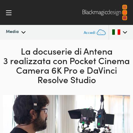
Media
Accedi
In primo piano
La docuserie di
Antena
Argentina
3 realizzata
con
Pocket Cinema
Australia
Archivio
Camera
6K Pro e DaVinci
Austria
Resolve Studio
Immagini per i media
Brazil
Canada
China
Denmark