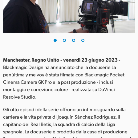
Finland
France
Germany
Hong Kong SAR, China
India
Manchester, Regno Unito - venerdì 23 giugno 2023 -
Blackmagic Design ha annunciato che la docuserie La
Italia
penúltima y me voy è stata filmata con Blackmagic Pocket
Cinema Camera 6K Pro e la post produzione - inclusi
Japan
montaggio e correzione colore - realizzata su DaVinci
Resolve Studio.
Korea
Gli otto episodi della serie offrono un intimo sguardo sulla
Mexico
carriera e la vita privata di Joaquín Sánchez Rodríguez, il
capitano del Real Betis, la squadra di calcio della Liga
Malaysia
spagnola. La docuserie è prodotta dalla casa di produzione