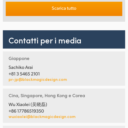
Scarica tutto
Contatti per i media
Giappone
Sachiko Arai
+81 3 5465 2101
pr-jp@blackmagicdesign.com
Cina, Singapore, Hong Kong e Corea
Wu Xiaolei (吴晓磊)
+86 17786519350
wuxiaolei@blackmagicdesign.com