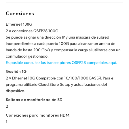
Netherlands
Conexiones
New Zealand
Ethernet 100G
Norway
2 × conexiones QSFP28 100G
Se puede asignar una dirección IP y una máscara de subred
Poland
independientes a cada puerto 100G para alcanzar un ancho de
banda de hasta 200 Gb/s y compensar la carga al utilizarse con un
Portugal
conmutador gestionado.
Singapore
Es posible consultar los transceptores QSFP28 compatibles aquí.
Gestión 1G
South Africa
2 × Ethernet 10G Compatible con 10/100/1000 BASE-T. Para el
programa utilitario Cloud Store Setup y actualizaciones del
España
dispositivo.
Salidas de monitorización SDI
Sweden
2
Chinese Taipei
Conexiones para monitores HDMI
1
Turkey