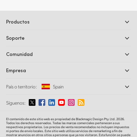
Productos
Cámaras profesionales
Soporte
DaVinci Resolve y Fusion
Mezcladores ATEM
Distribuidores
Comunidad
Ultimatte
Centro de soporte técnico
Grabadores digitales
Contáctanos
Comunidad Splice
Empresa
Captura y reproducción
Escáner Cintel
Oficinas
Conversión de formatos
País o territorio:
Spain
Perfil empresarial
Conversores profesionales
Colaboradores
Supervisión
Selecciona un país o territorio
Síguenos:
Medios
Almacenamiento en redes
MultiView
Argentina
El contenido de este sitio web es propiedad de Blackmagic Design Pty. Ltd. 2026.
Direccionamiento y distribución
Todos los derechos reservados. Todas las marcas comerciales pertenecen a sus
respectivos propietarios. Los precios de venta recomendados no incluyen impuestos
Transmisión y codificación
Australia
ni portes de envío locales. Este sitio web utiliza servicios de remarketing a fin de
mostrar anuncios en otros sitios a personas que ya nos visitaron. Esta función se puede