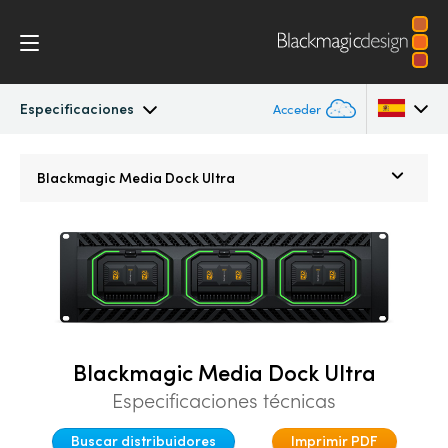
Especificaciones
Acceder
Blackmagic Media Dock
Argentina
Blackmagic
Media Dock Ultra
Australia
Especificaciones
Austria
Brazil
Canada
Blackmagic Media Dock Ultra
China
Especificaciones técnicas
Denmark
Buscar distribuidores
Imprimir PDF