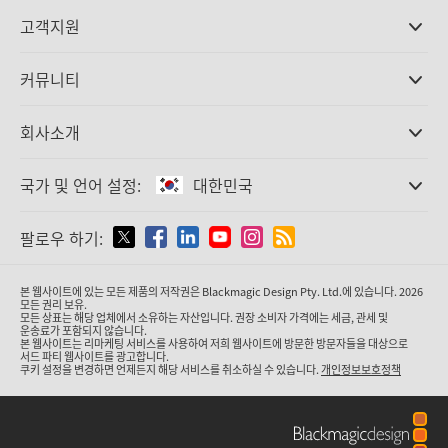
전문가용 카메라
고객지원
DaVinci Resolve와 Fusion 소프트웨어
ATEM 제작 스위처
판매처
커뮤니티
Ultimatte
고객지원 센터
디스크 레코더
문의하기
Splice Community
회사소개
캡쳐 및 재생
Cintel 필름 스캐닝
사무실
표준 변환
국가 및 언어 설정:
대한민국
회사 소개
방송용 컨버터
제휴 업체
모니터링
국가 및 언어를 설정하세요
팔로우 하기:
미디어
네트워크 스토리지
MultiView
Argentina
본 웹사이트에 있는 모든 제품의 저작권은 Blackmagic Design Pty. Ltd.에 있습니다. 2026
라우팅 및 분배
모든 권리 보유.
모든 상표는 해당 업체에서 소유하는 자산입니다. 권장 소비자 가격에는 세금, 관세 및
스트리밍·인코딩
Australia
운송료가 포함되지 않습니다.
본 웹사이트는 리마케팅 서비스를 사용하여 저희 웹사이트에 방문한 방문자들을 대상으로
서드 파티 웹사이트를 광고합니다.
쿠키 설정을 변경하면 언제든지 해당 서비스를 취소하실 수 있습니다.
개인정보보호정책
Austria
Brazil