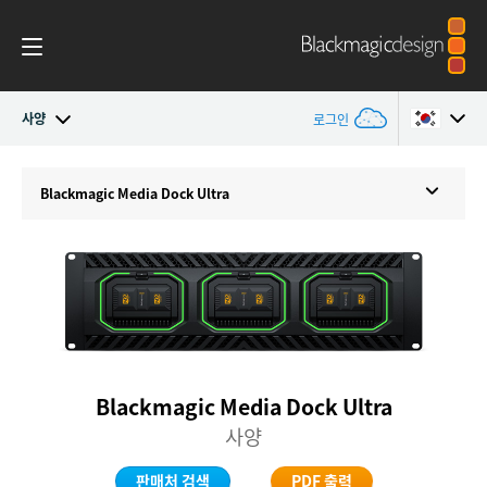
사양
로그인
Blackmagic Media Dock
Argentina
Blackmagic
Media Dock Ultra
Australia
사양
Austria
Brazil
Canada
Blackmagic Media Dock Ultra
China
사양
Denmark
판매처 검색
PDF 출력