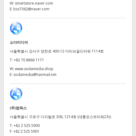
Netherlands
W:
smartstore.naver.com
E:
bsz7362@naver.com
New Zealand
Norway
Poland
소다미디어
서울특별시 강서구 양천로 400-12 더리브골드타워 1114호
Portugal
T:
+82 70 8866 1171
Singapore
W:
www.sodamedia.shop
E:
sodamedia@hanmail.net
South Africa
Spain
Sweden
(주)컴픽스
서울특별시 구로구 디지털로 306, 1214호 (대륭포스트타워2차)
Chinese Taipei
T:
+82 2 525 5900
Turkey
F:
+82 2 525 5901