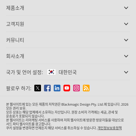
제품소개
전문가용 카메라
고객지원
DaVinci Resolve와 Fusion 소프트웨어
ATEM 제작 스위처
판매처
커뮤니티
Ultimatte
고객지원 센터
디스크 레코더
문의하기
Splice Community
회사소개
캡쳐 및 재생
Cintel 필름 스캐닝
사무실
표준 변환
국가 및 언어 설정:
대한민국
회사 소개
방송용 컨버터
제휴 업체
모니터링
국가 및 언어를 설정하세요
팔로우 하기:
미디어
네트워크 스토리지
MultiView
Argentina
본 웹사이트에 있는 모든 제품의 저작권은 Blackmagic Design Pty. Ltd.에 있습니다. 2026
라우팅 및 분배
모든 권리 보유.
모든 상표는 해당 업체에서 소유하는 자산입니다. 권장 소비자 가격에는 세금, 관세 및
스트리밍·인코딩
Australia
운송료가 포함되지 않습니다.
본 웹사이트는 리마케팅 서비스를 사용하여 저희 웹사이트에 방문한 방문자들을 대상으로
서드 파티 웹사이트를 광고합니다.
쿠키 설정을 변경하면 언제든지 해당 서비스를 취소하실 수 있습니다.
개인정보보호정책
Austria