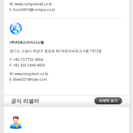
W:
www.compixmall.co.kr
UAE
E:
hoon0918@compix.co.kr
Ukraine
United Kingdom
(주)티에스아이시스템
United States
경기도 고양시 덕양구 청초로 66 덕은리버워크 A동 1812호
T:
+82 70 7755 4658
F:
+82 303 3444 4658
W:
www.tsisystem.co.kr
E:
khw0337@nate.com
공식 리셀러
자세히 보기