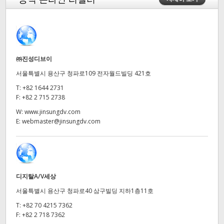
Finland
France
Germany
㈜진성디브이
서울특별시 용산구 청파로109 전자월드빌딩 421호
Hong Kong SAR, China
T:
+82 1644 2731
India
F:
+82 2 715 2738
W:
www.jinsungdv.com
Italy
E:
webmaster@jinsungdv.com
Japan
Korea
디지탈A/V세상
Mexico
서울특별시 용산구 청파로40 삼구빌딩 지하1층11호
Malaysia
T:
+82 70 4215 7362
F:
+82 2 718 7362