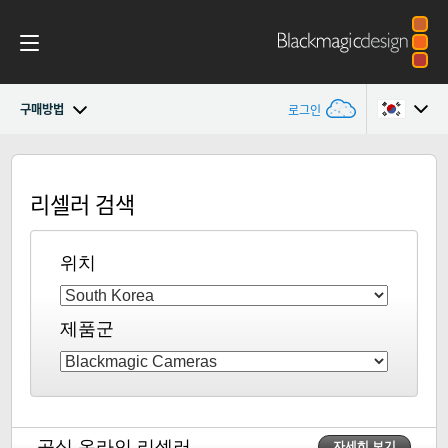
구매방법
로그인
Blackmagic Media Dock
Argentina
리셀러 검색
Australia
사양
Austria
위치
Brazil
제품군
Canada
China
Denmark
공식 온라인 리셀러
자세히 보기