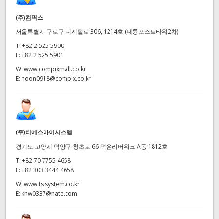
(주)컴픽스
서울특별시 구로구 디지털로 306, 1214호 (대륭포스트타워2차)
T:
+82 2 525 5900
F:
+82 2 525 5901
W:
www.compixmall.co.kr
E:
hoon0918@compix.co.kr
(주)티에스아이시스템
경기도 고양시 덕양구 청초로 66 덕은리버워크 A동 1812호
T:
+82 70 7755 4658
F:
+82 303 3444 4658
W:
www.tsisystem.co.kr
E:
khw0337@nate.com