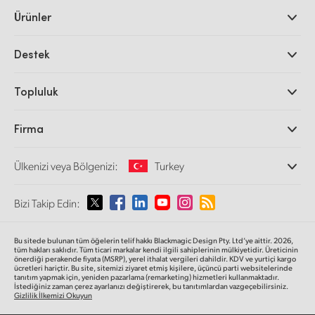
Ürünler
Profesyonel Video Kameraları
Destek
DaVinci Resolve ve Fusion Yazılımı
ATEM Prodüksiyon Görüntü Mikserleri
Yetkili Bayiler
Topluluk
Ultimatte
Destek Merkezi
Disk Kaydediciler
Bize ulaşın
Splice Topluluğu
Firma
Kayıt ve Oynatım
Cintel Tarayıcı
Ofislerimiz
Video Format Çevirici
Ülkenizi veya Bölgenizi:
Turkey
Hakkımızda
Yayın Çeviricileri
İş Ortaklarımız
Görüntüleme
Lütfen Ülkenizi veya Bölgenizi Seçiniz
Bizi Takip Edin:
Medya
Ağ Depolama
MultiView
Argentina
Bu sitede bulunan tüm öğelerin telif hakkı Blackmagic Design Pty. Ltd’ye aittir. 2026,
Yönlendirici ve Dağıtıcılar
tüm hakları saklıdır.
Tüm ticari markalar kendi ilgili sahiplerinin mülkiyetidir. Üreticinin
önerdiği perakende fiyata (MSRP), yerel ithalat vergileri dahildir. KDV ve yurtiçi kargo
Yayın ve kodlama
Australia
ücretleri hariçtir. Bu site, sitemizi ziyaret etmiş kişilere, üçüncü parti websitelerinde
tanıtım yapmak için, yeniden pazarlama (remarketing) hizmetleri kullanmaktadır.
İstediğiniz zaman çerez ayarlanızı değiştirerek, bu tanıtımlardan vazgeçebilirsiniz.
Gizlilik İlkemizi Okuyun
Austria