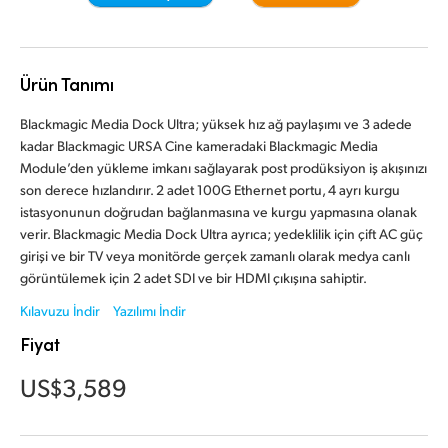
Finland
France
Ürün Tanımı
Germany
Blackmagic Media Dock Ultra; yüksek hız ağ paylaşımı ve 3 adede
kadar Blackmagic URSA Cine kameradaki Blackmagic Media
Hong Kong SAR, China
Module’den yükleme imkanı sağlayarak post prodüksiyon iş akışınızı
son derece hızlandırır. 2 adet 100G Ethernet portu, 4 ayrı kurgu
India
istasyonunun doğrudan bağlanmasına ve kurgu yapmasına olanak
verir. Blackmagic Media Dock Ultra ayrıca; yedeklilik için çift AC güç
Italy
girişi ve bir TV veya monitörde gerçek zamanlı olarak medya canlı
Japan
görüntülemek için 2 adet SDI ve bir HDMI çıkışına sahiptir.
Kılavuzu İndir
Yazılımı İndir
Korea
Fiyat
Mexico
US$3,589
Malaysia