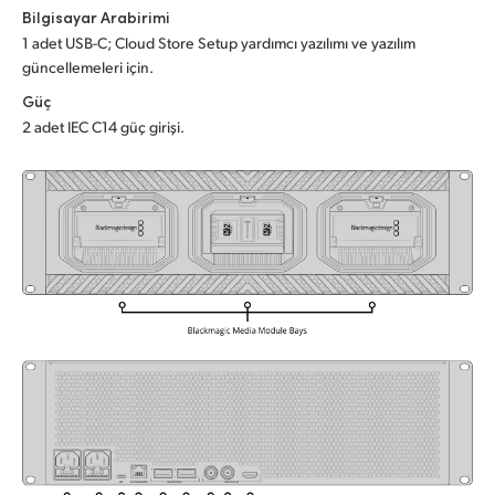
Bilgisayar Arabirimi
UAE
1 adet USB-C; Cloud Store Setup yardımcı yazılımı ve yazılım
güncellemeleri için.
Ukraine
Güç
United Kingdom
2 adet IEC C14 güç girişi.
United States