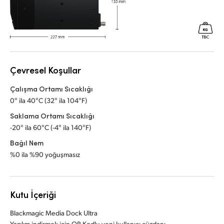
Çevresel Koşullar
Çalışma Ortamı Sıcaklığı
0° ila 40°C (32° ila 104°F)
Saklama Ortamı Sıcaklığı
-20° ila 60°C (-4° ila 140°F)
Bağıl Nem
%0 ila %90 yoğuşmasız
Kutu İçeriği
Blackmagic Media Dock Ultra
Yazılım indirmek için QR Kodlu yeni kullanıcı cüzdanı