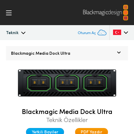
Teknik
Oturum Aç
Blackmagic Media Dock
Argentina
Blackmagic
Media Dock Ultra
Australia
Teknik
Austria
Brazil
Canada
Blackmagic Media Dock Ultra
China
Teknik Özellikler
Denmark
Yetkili Bayiler
PDF Yazdır