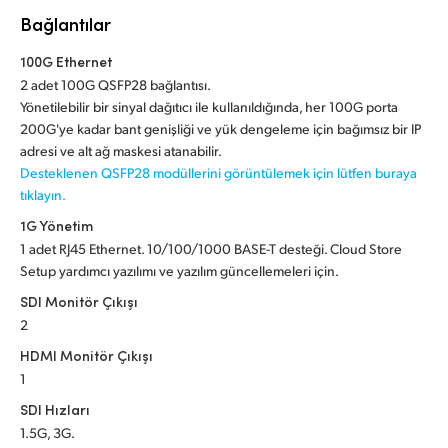
Netherlands
Bağlantılar
New Zealand
100G Ethernet
2 adet 100G QSFP28 bağlantısı.
Norway
Yönetilebilir bir sinyal dağıtıcı ile kullanıldığında, her 100G porta
200G'ye kadar bant genişliği ve yük dengeleme için bağımsız bir IP
Poland
adresi ve alt ağ maskesi atanabilir.
Desteklenen QSFP28 modüllerini görüntülemek için lütfen buraya
Portugal
tıklayın.
Singapore
1G Yönetim
1 adet RJ45 Ethernet. 10/100/1000 BASE-T desteği. Cloud Store
South Africa
Setup yardımcı yazılımı ve yazılım güncellemeleri için.
SDI Monitör Çıkışı
Spain
2
Sweden
HDMI Monitör Çıkışı
1
Chinese Taipei
SDI Hızları
Turkey
1.5G, 3G.