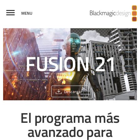
MENU
FUSION
EFECTOS
REALIDAD
ANIMACIONES
MÉRITOS
COMPARAR
VISUALES
VIRTUAL Y 3D
GRÁFICAS
Descargar
El programa más
avanzado
para