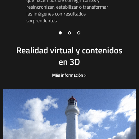
avanzadas
resincronizar, estabilizar o transformar
cámaras, 
las imágenes con resultados
para crea
sorprendentes.
con un re
Realidad virtual y contenidos
en 3D
Más información >