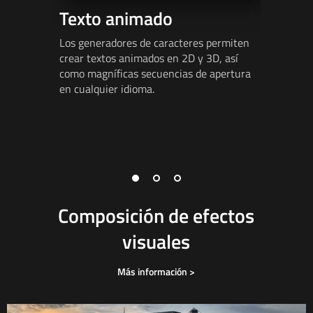
Texto animado
Anim
tridi
Los generadores de caracteres permiten
crear textos animados en 2D y 3D, así
El área d
como magníficas secuencias de apertura
Fusion br
en cualquier idioma.
animacion
una profu
combinar 
vectorial
escenas g
Composición de efectos
visuales
Más información >