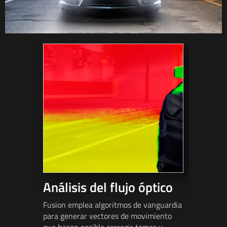
Análisis del flujo óptico
Herra
ester
Fusion emplea algoritmos de vanguardia
para generar vectores de movimiento
Fusion cu
que hacen posible corregir tomas y