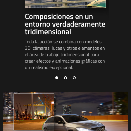
Composiciones en un
Segui
entorno verdaderamente
Fusion cu
tridimensional
coordinar
cámaras, 
Toda la acción se combina con modelos
puntos ro
3D, cámaras, luces y otros elementos en
Estas per
el área de trabajo tridimensional para
la perfec
crear efectos y animaciones gráficas con
el fondo.
un realismo excepcional.