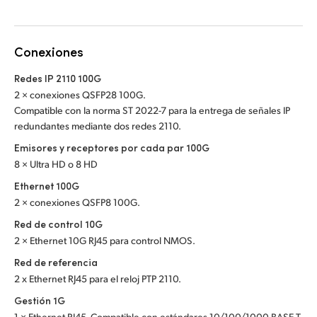
Netherlands
New Zealand
Conexiones
Norway
Redes IP 2110 100G
Poland
2 × conexiones QSFP28 100G.
Compatible con la norma ST 2022-7 para la entrega de señales IP
Portugal
redundantes mediante dos redes 2110.
Emisores y receptores por cada par 100G
Singapore
8 × Ultra HD o 8 HD
South Africa
Ethernet 100G
2 × conexiones QSFP8 100G.
España
Red de control 10G
2 × Ethernet 10G RJ45 para control NMOS.
Sweden
Red de referencia
Chinese Taipei
2 x Ethernet RJ45 para el reloj PTP 2110.
Gestión 1G
Turkey
1 × Ethernet RJ45. Compatible con estándares 10/100/1000 BASE-T