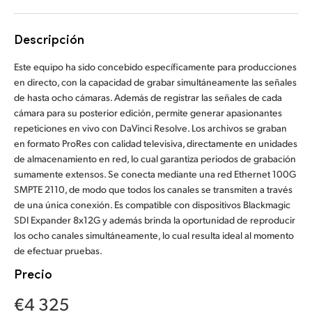
Finland
Descripción
France
Este equipo ha sido concebido específicamente para producciones
Germany
en directo, con la capacidad de grabar simultáneamente las señales
de hasta ocho cámaras. Además de registrar las señales de cada
Hong Kong SAR, China
cámara para su posterior edición, permite generar apasionantes
repeticiones en vivo con DaVinci Resolve. Los archivos se graban
India
en formato ProRes con calidad televisiva, directamente en unidades
de almacenamiento en red, lo cual garantiza periodos de grabación
Italy
sumamente extensos. Se conecta mediante una red Ethernet 100G
SMPTE 2110, de modo que todos los canales se transmiten a través
Japan
de una única conexión. Es compatible con dispositivos Blackmagic
SDI Expander 8x12G y además brinda la oportunidad de reproducir
Korea
los ocho canales simultáneamente, lo cual resulta ideal al momento
de efectuar pruebas.
Mexico
Precio
Malaysia
€4 325