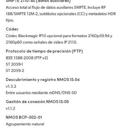
SMPTE 2110-40 (datos auxiliares)
Acceso total al flujo de datos auxiliares SMPTE. Incluye RP
188/SMPTE 12M-2, subtítulos opcionales (CC) y metadatos HDR
fijos.
Códec
Códec Blackmagic IP10 opcional para formatos 2160p59.94 y
2160p60 como señales de video IP 2110.
Protocolo de tiempo de precisión (PTP)
IEEE 1588-2008 (PTP v2)
ST 2059-1
ST 2059-2
Descubrimiento y registro NMOS IS‑04
v1.3.2
Entre usuarios mediante mDNS/DNS-SD
Gestión de conexión NMOS IS‑05
v1.1.2
NMOS BCP-002-01
Agrupamiento natural