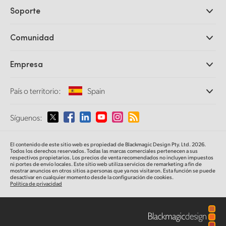
Cámaras profesionales
Soporte
DaVinci Resolve y Fusion
Mezcladores ATEM
Distribuidores
Comunidad
Ultimatte
Centro de soporte técnico
Grabadores digitales
Contáctanos
Comunidad Splice
Empresa
Captura y reproducción
Escáner Cintel
Oficinas
Conversión de formatos
País o territorio:
Spain
Perfil empresarial
Conversores profesionales
Colaboradores
Supervisión
Selecciona un país o territorio
Síguenos:
Medios
Almacenamiento en redes
MultiView
Argentina
El contenido de este sitio web es propiedad de Blackmagic Design Pty. Ltd. 2026.
Direccionamiento y distribución
Todos los derechos reservados. Todas las marcas comerciales pertenecen a sus
respectivos propietarios. Los precios de venta recomendados no incluyen impuestos
Transmisión y codificación
Australia
ni portes de envío locales. Este sitio web utiliza servicios de remarketing a fin de
mostrar anuncios en otros sitios a personas que ya nos visitaron. Esta función se puede
desactivar en cualquier momento desde la configuración de cookies.
Política de privacidad
Austria
Brazil