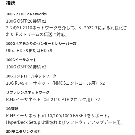
Netherlands
接続
New Zealand
100G 2110 IP Networks
100G QSFP28接続 x2
Norway
2つのST 2110ネットワークを介して、ST 2022-7による冗長化さ
れたIPストリームの伝送に対応。
Poland
100Gペアあたりのセンダーとレシーバー数
Ultra HD x8またはHD x8
Portugal
100Gイーサネット
Singapore
100G QSFP28接続 x2
10Gコントロールネットワーク
South Africa
10G RJ45イーサネット（NMOSコントロール用） x2
Spain
リファレンスネットワーク
RJ45イーサネット（ST 2110 PTPクロック用） x2
Sweden
1G管理
RJ45イーサネット x1 10/100/1000 BASE-Tをサポート。
Chinese Taipei
HyperDeck Setup Utilityおよびソフトウェアアップデート用。
Turkey
SDIモニタリング出力