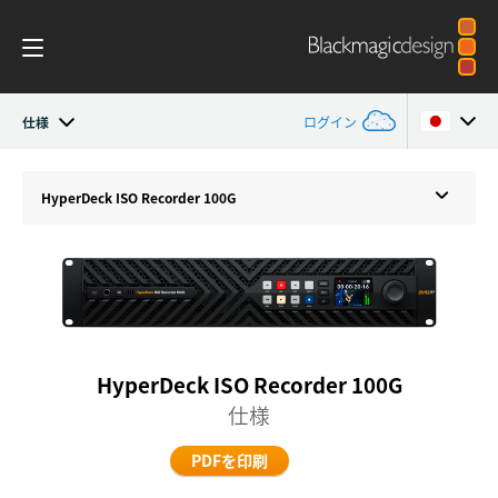
仕様
ログイン
HyperDeck ISO Recorder 100G
Argentina
HyperDeck
ISO Recorder 100G
Australia
DaVinci Resolve Replay
Austria
2110設定
Brazil
Blackmagic OS
Canada
HyperDeck ISO Recorder 100G
仕様
仕様
China
PDFを印刷
Denmark