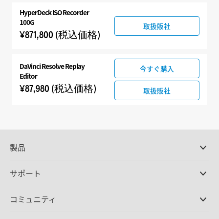
HyperDeck ISO Recorder
100G
取扱販社
¥871,800
(税込価格)
DaVinci Resolve
Replay
今すぐ購入
Editor
¥87,980
(税込価格)
取扱販社
製品
プロ仕様カメラ
サポート
DaVinci Resolve/Fusion
ソフトウェア
取扱販社
コミュニティ
ATEMプロダクション
スイッチャー
サポートセンター
Ultimatte
お問い合わせ
Spliceコミュニティ