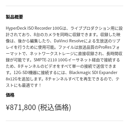
Finland
製品概要
France
HyperDeck ISO Recorder 100Gは、ライブプロダクション用に設
Germany
計されており、8台のカメラを同時に収録できます。収録した映
像は、後から編集したり、DaVinci Resolveによる生放送のリプ
Hong Kong SAR, China
レイを行うために使用可能。ファイルは放送品質のProResフォ
ーマットで、ネットワークストレージに直接収録され、長時間収
India
録が可能です。SMPTE-2110 100Gイーサネット経由で接続する
ため、8チャンネルのビデオをすべて単一の接続で送信できま
Italy
す。12G-SDI機器に接続するには、Blackmagic SDI Expander
8x12Gを追加します。8チャンネルすべてを再生できるので、テ
Japan
ストにも最適です！
Korea
価格
¥871,800
(税込価格)
Mexico
Malaysia