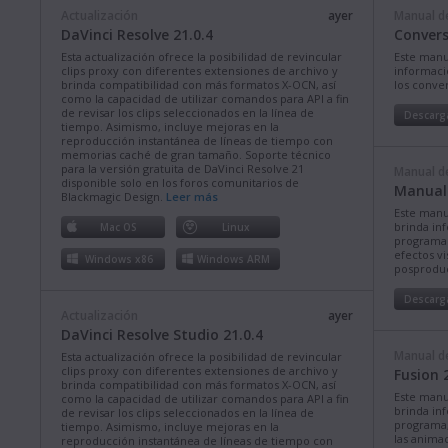
Actualización
ayer
Manual de
DaVinci Resolve 21.0.4
Convers
Esta actualización ofrece la posibilidad de revincular
Este manu
clips proxy con diferentes extensiones de archivo y
informació
brinda compatibilidad con más formatos X-OCN, así
los conve
como la capacidad de utilizar comandos para API a fin
de revisar los clips seleccionados en la línea de
Descarg
tiempo. Asimismo, incluye mejoras en la
reproducción instantánea de líneas de tiempo con
memorias caché de gran tamaño. Soporte técnico
para la versión gratuita de DaVinci Resolve 21
Manual de
disponible solo en los foros comunitarios de
Manual 
Blackmagic Design.
Leer más
Este manu
brinda in
Mac OS
Linux
programa p
efectos vi
Windows x86
Windows ARM
posproduc
Descarg
Actualización
ayer
DaVinci Resolve Studio 21.0.4
Manual de
Esta actualización ofrece la posibilidad de revincular
clips proxy con diferentes extensiones de archivo y
Fusion 
brinda compatibilidad con más formatos X-OCN, así
Este manu
como la capacidad de utilizar comandos para API a fin
brinda in
de revisar los clips seleccionados en la línea de
programa, 
tiempo. Asimismo, incluye mejoras en la
las animac
reproducción instantánea de líneas de tiempo con