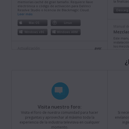
la finaliz
memorias caché de gran tamaño. Requiere llave
electrónica o código de activación para DaVinci
Resolve Studio o licencia de Blackmagic Cloud.
Descarg
Leer más
Mac OS
Linux
Manual de
Mezclad
Windows x86
Windows ARM
Este manu
instalació
los mezcl
Actualización
ayer
además de
Fusion Studio 21.0.4
comprende
¿
Esta actualización brinda más compatibilidad con
Descarg
rutas de acceso largas en Windows, así como mejoras
en la estabilidad y el funcionamiento. Requiere llave
electrónica o código de activación para Fusion Studio
o DaVinci Resolve Studio.
Leer más
Manual de
Mezclad
Mac OS
Linux
Este manua
Windows x86
Windows ARM
instalació
los model
Televisio
Visita nuestro foro:
prestacio
Actualización
lunes
Visita el foro de nuestra comunidad para hacer
Si nec
Blackmagic Converters 12.3
Descarg
preguntas y aprovechar al máximo toda la
envíanos
experiencia de la industria televisiva en cualquier
ing
Esta actualización brinda compatibilidad con el nuevo
modelo Blackmagic SDI Expander 8x12G.
Leer más
momento.