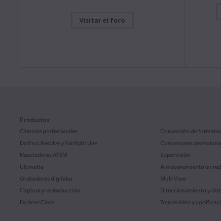
Manual de
Mac OS
Windows x86
ATEM M
Visitar el foro
Este manua
la config
Actualización
viernes
ATEM Mini
Blackmagic Camera 10.2.1
Descarg
Esta actualización incluye mejoras en la función de
grabación y reproducción en formato H.265 o H.264
para el modelo Blackmagic URSA Broadcast G2.
Leer más
Manual de
ATEM S
Mac OS
Windows x86
Este manua
la config
ATEM SDI.
Productos
Actualización
28 julio 2026
Desktop Video 16.2
Cámaras profesionales
Conversión de formato
Descarg
Esta actualización brinda compatibilidad con los
DaVinci Resolve
y Fairlight Live
Conversores profesiona
nuevos modelos UltraStudio Mini Monitor 12G,
Mezcladores ATEM
Supervisión
UltraStudio Mini Recorder 12G y UltraStudio Mini
Manual de
Replay 12G.
Leer más
Ultimatte
Almacenamiento en red
Fairligh
Grabadores digitales
Mac OS
Windows x86
Linux
MultiView
Este manua
interfaz d
Captura y reproducción
Direccionamiento y dis
de ofrece
funcionam
Escáner Cintel
Transmisión y codificac
Actualización
22 julio 2026
DaVinci Resolve 21.0.3
Descarg