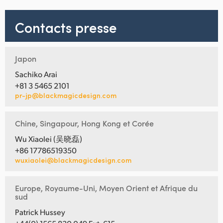
Contacts presse
Japon
Sachiko Arai
+81 3 5465 2101
pr-jp@blackmagicdesign.com
Chine, Singapour, Hong Kong et Corée
Wu Xiaolei (吴晓磊)
+86 17786519350
wuxiaolei@blackmagicdesign.com
Europe, Royaume-Uni, Moyen Orient et Afrique du
sud
Patrick Hussey