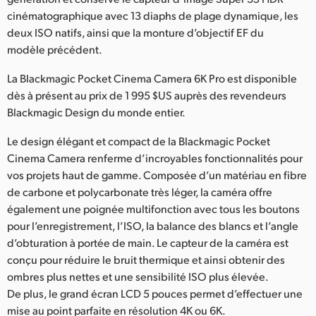
Netherlands
cinématographique avec 13 diaphs de plage dynamique, les
New Zealand
deux ISO natifs, ainsi que la monture d’objectif EF du
modèle précédent.
Norway
La Blackmagic Pocket Cinema Camera 6K Pro est disponible
Poland
dès à présent au prix de 1 995 $US auprès des revendeurs
Blackmagic Design du monde entier.
Portugal
Le design élégant et compact de la Blackmagic Pocket
Singapore
Cinema Camera renferme d’incroyables fonctionnalités pour
vos projets haut de gamme. Composée d’un matériau en fibre
South Africa
de carbone et polycarbonate très léger, la caméra offre
également une poignée multifonction avec tous les boutons
Spain
pour l’enregistrement, l’ISO, la balance des blancs et l’angle
d’obturation à portée de main. Le capteur de la caméra est
Sweden
conçu pour réduire le bruit thermique et ainsi obtenir des
Chinese Taipei
ombres plus nettes et une sensibilité ISO plus élevée.
De plus, le grand écran LCD 5 pouces permet d’effectuer une
Turkey
mise au point parfaite en résolution 4K ou 6K.