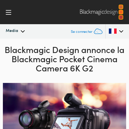
Media
Se connecter
Blackmagic Design annonce la
Actualités
Argentina
Blackmagic Pocket Cinema
Australia
Archives de presse
Camera 6K G2
Austria
Images de presse
Brazil
Canada
China
Denmark