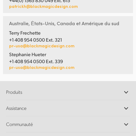
+44(0) 1565 830 049 Ext. 615
patrickh@blackmagicdesign.com
Australie, Ėtats-Unis, Canada et Amérique du sud
Terry Frechette
+1 408 954 0500 Ext. 321
pr-usa@blackmagicdesign.com
Stephanie Hueter
+1 408 954 0500 Ext. 339
pr-usa@blackmagicdesign.com
Produits
Caméras professionnelles
Assistance
Logiciels DaVinci Resolve et Fusion
Mélangeurs de production ATEM
Distributeurs
Communauté
Ultimatte
Centre d'assistance technique
Enregistreurs à disques
Contact
Communauté Splice