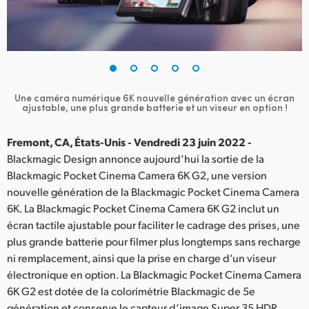
Finland
France
Germany
Une caméra numérique 6K nouvelle génération avec un
écran
Hong Kong SAR, China
ajustable, une plus grande batterie et un viseur en option !
India
Fremont, CA, États-Unis - Vendredi 23 juin 2022 -
Blackmagic Design annonce aujourd’hui la sortie de la
Italy
Blackmagic Pocket Cinema Camera 6K G2, une version
nouvelle génération de la Blackmagic Pocket Cinema Camera
Japan
6K. La Blackmagic Pocket Cinema Camera 6K G2 inclut un
Korea
écran tactile ajustable pour faciliter le cadrage des prises, une
plus grande batterie pour filmer plus longtemps sans recharge
Mexico
ni remplacement, ainsi que la prise en charge d’un viseur
électronique en option. La Blackmagic Pocket Cinema Camera
Malaysia
6K G2 est dotée de la colorimétrie Blackmagic de 5e
génération et conserve le capteur d’image Super 35 HDR