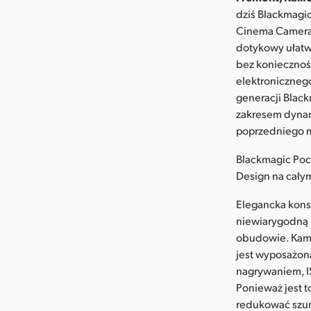
dziś Blackmagi
Cinema Camera 
dotykowy ułatw
bez koniecznoś
elektroniczneg
generacji Blac
zakresem dyna
poprzedniego 
Blackmagic Poc
Design na cały
Elegancka kons
niewiarygodną 
obudowie. Kam
jest wyposażon
nagrywaniem, IS
Ponieważ jest 
redukować szum