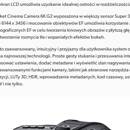
kran LCD umożliwia uzyskanie idealnej ostrości w rozdzielczościa
ket Cinema Camera 6K G2 wyposażona w większy sensor Super 
ci 6144 x 3456 i mocowanie obiektywów EF umożliwia korzystanie
graficznych EF w celu tworzenia kinowych obrazów z płytszą głęb
tworzenie rozmycia tła i wspaniałych efektów bokeh.
to zaawansowany, intuicyjny i przyjazny dla użytkownika system 
a najnowszej technologii. Proste gesty stukania i przesuwania int
osować ustawienia, dodać metadane i wyświetlić stan nagrywania.
aawansowanymi funkcjami kamery, takimi jak ekranowe narzędzia 
pozycji, LUTy 3D, HDR, wprowadzanie metadanych, kod czasowy, us
i nie tylko.