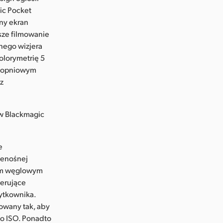
ic Pocket
ny ekran
sze filmowanie
nego wizjera
olorymetrię 5
-stopniowym
z
ów Blackmagic
e
zenośnej
em węglowym
terujące
żytkownika.
owany tak, aby
go ISO. Ponadto