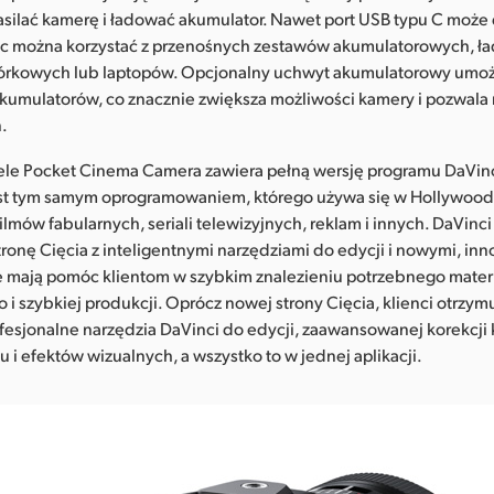
asilać kamerę i ładować akumulator. Nawet port USB typu C mo
ęc można korzystać z przenośnych zestawów akumulatorowych, ł
rkowych lub laptopów. Opcjonalny uchwyt akumulatorowy umoż
umulatorów, co znacznie zwiększa możliwości kamery i pozwala 
ń.
le Pocket Cinema Camera zawiera pełną wersję programu DaVinc
jest tym samym oprogramowaniem, którego używa się w Hollywood
filmów fabularnych, seriali telewizyjnych, reklam i innych. DaVinc
ronę Cięcia z inteligentnymi narzędziami do edycji i nowymi, in
re mają pomóc klientom w szybkim znalezieniu potrzebnego mater
i szybkiej produkcji. Oprócz nowej strony Cięcia, klienci otrzym
fesjonalne narzędzia DaVinci do edycji, zaawansowanej korekcji 
 i efektów wizualnych, a wszystko to w jednej aplikacji.