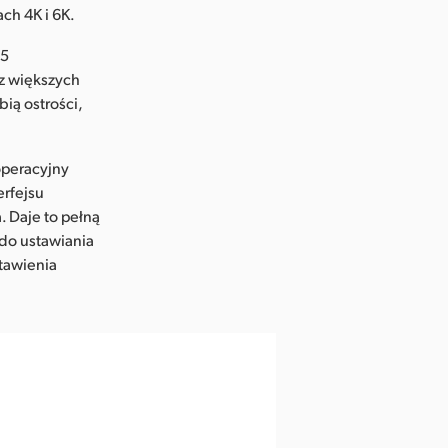
ch 4K i 6K.
35
 z większych
ią ostrości,
operacyjny
erfejsu
 Daje to pełną
do ustawiania
tawienia