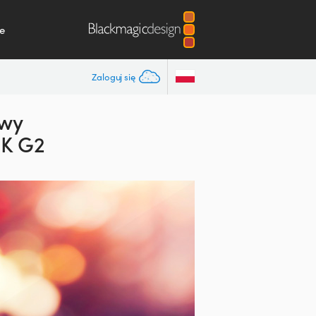
e
Zaloguj się
owy
6K G2