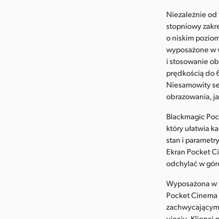
Niezależnie od 
stopniowy zakr
o niskim pozio
wyposażone w wi
i stosowanie o
prędkością do 
Niesamowity se
obrazowania, j
Blackmagic Poc
który ułatwia k
stan i parametr
Ekran Pocket C
odchylać w górę
Wyposażona w t
Pocket Cinema 
zachwycającymi
ujęciu. Klienc