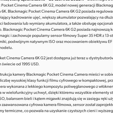
c Pocket Cinema Camera 6K G2, model nowej generacji Blackmag
6K. Blackmagic Pocket Cinema Camera 6K G2 posiada regulowa
iający kadrowanie ujęć, większy akumulator pozwalający na dłuż
ci ładowania lub wymiany akumulatora, a także obsługę opcjonal
o. Blackmagic Pocket Cinema Camera 6K G2 posiada najnowszą k
kmagic i zachowuje popularny sensor filmowy Super 35 HDR z 13
miki, podwójnym natywnym ISO oraz mocowaniem obiektywu EF 
modelu.
ket Cinema Camera 6K G2 jest dostępna już teraz u dystrybutor
m świecie od 1995 USD.
trukcja kamery Blackmagic Pocket Cinema Camera mieści w sobi
liczbę wysokiej klasy funkcji filmu cyfrowego w kompaktowej, pr
era wykonana z lekkiego kompozytu poliwęglanowego z włókn
a w wielofunkcyjny uchwyt, dzięki któremu wszystkie elementy s
O, balansem bieli i kątem migawki znajdują się w zasięgu ręki u
to zaawansowana cyfrowa kamera filmowa, sensor został zaprojekt
y termiczne, co pozwala na uzyskanie czystszych cieni i wyższe