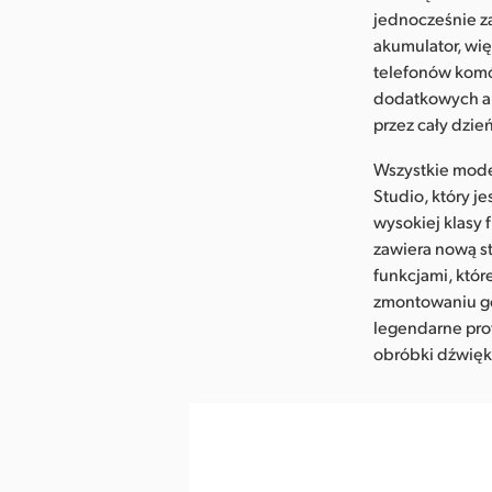
jednocześnie z
akumulator, wi
telefonów komó
dodatkowych ak
przez cały dzie
Wszystkie mode
Studio, który 
wysokiej klasy 
zawiera nową st
funkcjami, któ
zmontowaniu go 
legendarne pro
obróbki dźwięku