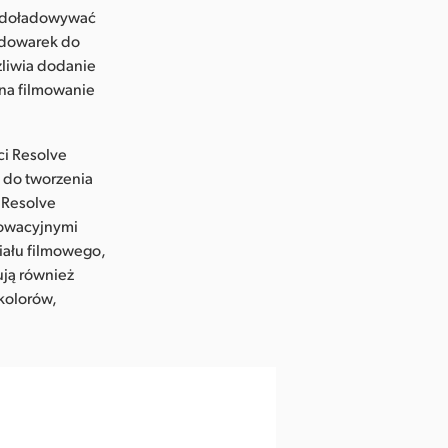
że doładowywać
adowarek do
liwia dodanie
na filmowanie
i Resolve
 do tworzenia
i Resolve
nowacyjnymi
iału filmowego,
ują również
kolorów,