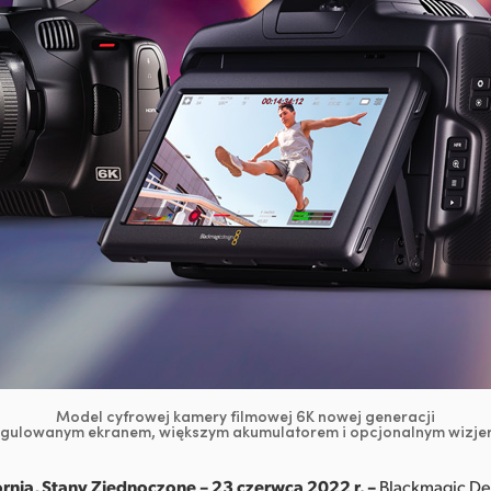
Model cyfrowej kamery filmowej 6K nowej generacji
egulowanym ekranem, większym akumulatorem i opcjonalnym wizje
ornia, Stany Zjednoczone – 23 czerwca 2022 r. –
Blackmagic Des