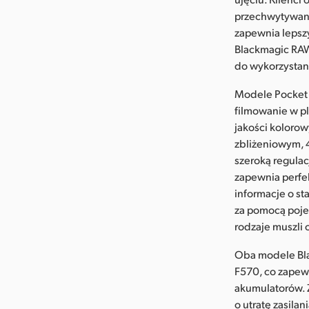
przechwytywania
zapewnia lepsz
Blackmagic RAW
do wykorzystan
Modele Pocket 
filmowanie w pl
jakości koloro
zbliżeniowym, 
szeroką regula
zapewnia perfe
informacje o st
za pomocą pojed
rodzaje muszli 
Oba modele Bla
F570, co zapew
akumulatorów. 
o utratę zasila