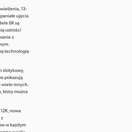
wietlenia, 13-
paniałe ujęcia
ele 6K są
ią ostrości
wanie z
owym.
mą technologię
an dotykowy,
we pokazują
i wiele innych.
, który można
 12K, nowa
 z
rów w każdym
owaną w celu