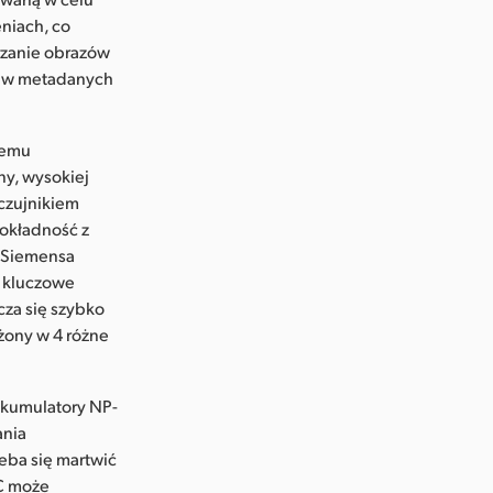
eniach, co
rzanie obrazów
ne w metadanych
zemu
any, wysokiej
czujnikiem
okładność z
a Siemensa
ć kluczowe
cza się szybko
żony w 4 różne
akumulatory NP-
ania
eba się martwić
AC może