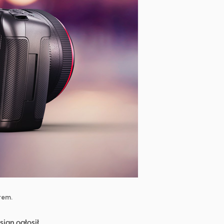
rem.
ign ogłosił