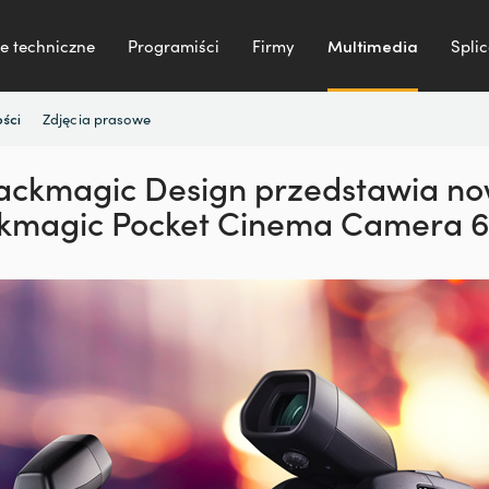
e techniczne
Programiści
Firmy
Multimedia
Splic
Zdjęcia prasowe
ści
ackmagic Design przedstawia n
kmagic Pocket Cinema Camera 