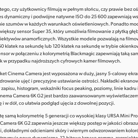
tego, czy użytkownicy filmują w pełnym słońcu, czy prawie bez oś
es dynamiczny i podwójne natywne ISO do 25 600 zapewniają ws
mie szumów w każdych warunkach oświetleniowych. Ponadto mod
ększy sensor Super 35, który umożliwia filmowanie z płytką głęb
biektywów anamorficznych. Wszystkie modele pozwalają na filmo
60 klatek na sekundę lub 120 klatek na sekundę w trybie okienk
nsor w połączeniu z kolorymetrią Blackmagic zapewniają taką sa
ak w przypadku najdroższych cyfrowych kamer filmowych.
ket Cinema Camera jest wyposażona w duży, jasny 5-calowy ekr
adrowanie ujęć i precyzyjne ustawianie ostrości. Nakładki ekrano
y zapisu, histogram, wskaźniki focus peaking, poziomy, linie kadru 
inema Camera 6K G2 jest bardzo zaawansowanym wyświetlaczem
 i w dół, co ułatwia podgląd ujęcia z dowolnej pozycji.
ę samą kolorymetrię 5 generacji co wysokiej klasy URSA Mini Pro
Camera 6K G2 zapewnia jeszcze większy postęp w jakości obrazu
, dokładnymi odcieniami skóry i wiernym odwzorowaniem kolo
i otrzymują nową dynamiczną, 12-bitową krzywą gamma, zaprojekt