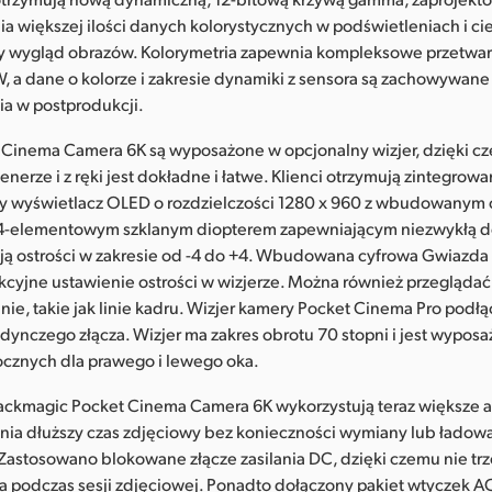
 większej ilości danych kolorystycznych w podświetleniach i ci
y wygląd obrazów. Kolorymetria zapewnia kompleksowe przetwa
, a dane o kolorze i zakresie dynamiki z sensora są zachowywa
ia w postprodukcji.
Cinema Camera 6K są wyposażone w opcjonalny wizjer, dzięki c
enerze i z ręki jest dokładne i łatwe. Klienci otrzymują zintegrow
wy wyświetlacz OLED o rozdzielczości 1280 x 960 z wbudowanym 
4-elementowym szklanym diopterem zapewniającym niezwykłą d
cją ostrości w zakresie od -4 do +4. Wbudowana cyfrowa Gwiazd
kcyjne ustawienie ostrości w wizjerze. Można również przegląda
anie, takie jak linie kadru. Wizjer kamery Pocket Cinema Pro podłą
ynczego złącza. Wizjer ma zakres obrotu 70 stopni i jest wyposa
ocznych dla prawego i lewego oka.
ckmagic Pocket Cinema Camera 6K wykorzystują teraz większe 
nia dłuższy czas zdjęciowy bez konieczności wymiany lub ładow
Zastosowano blokowane złącze zasilania DC, dzięki czemu nie trz
nia podczas sesji zdjęciowej. Ponadto dołączony pakiet wtyczek 