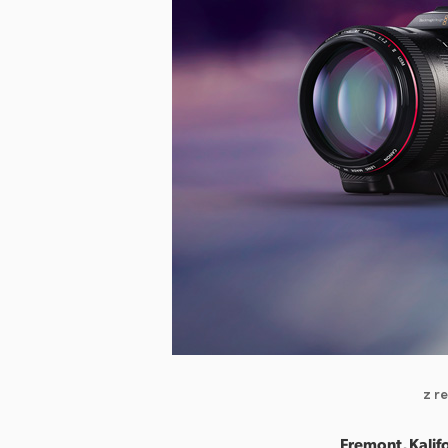
z r
Fremont, Kalif