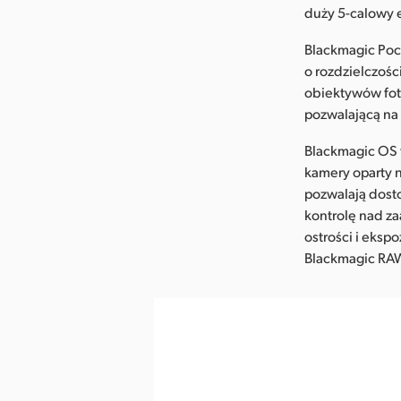
duży 5-calowy e
Blackmagic Poc
o rozdzielczoś
obiektywów foto
pozwalającą na 
Blackmagic OS 
kamery oparty n
pozwalają dost
kontrolę nad z
ostrości i eks
Blackmagic RAW 