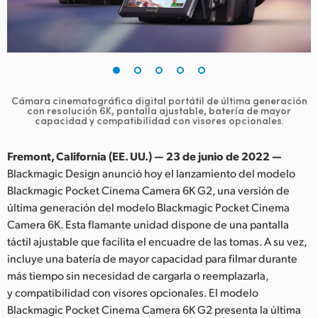
Finland
France
Germany
Cámara cinematográfica digital portátil de última generación
Hong Kong SAR, China
con resolución 6K,
pantalla ajustable, batería de mayor
capacidad y compatibilidad con visores opcionales.
India
Fremont, California (EE. UU.) — 23 de junio de 2022 —
Italy
Blackmagic Design anunció hoy el lanzamiento del modelo
Blackmagic Pocket Cinema Camera 6K G2, una versión de
Japan
última generación del modelo Blackmagic Pocket Cinema
Camera 6K. Esta flamante unidad dispone de una pantalla
Korea
táctil ajustable que facilita el encuadre de las tomas. A su vez,
incluye una batería de mayor capacidad para filmar durante
Mexico
más tiempo sin necesidad de cargarla o reemplazarla,
Malaysia
y compatibilidad con visores opcionales. El modelo
Blackmagic Pocket Cinema Camera 6K G2 presenta la última