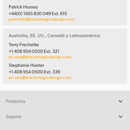
Patrick Hussey
+44(0) 1565 830 049 Ext. 615
patrickh@blackmagicdesign.com
Australia, EE. UU., Canadá y Latinoamérica
Terry Frechette
+1 408 954 0500 Ext. 321
pr-usa@blackmagicdesign.com
Stephanie Hueter
+1 408 954 0500 Ext. 339
pr-usa@blackmagicdesign.com
Productos
Cámaras profesionales
Soporte
DaVinci Resolve y Fusion
Mezcladores ATEM
Distribuidores