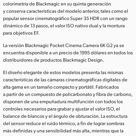
Netherlands
colorimetría de Blackmagic en su quinta generación
y conserva características del modelo anterior, tales como el
New Zealand
popular sensor cinematográfico Super 35 HDR con un rango
dinámico de 13 pasos, el valor ISO nativo dual y la montura
Norway
para objetivos EF.
Poland
La versión Blackmagic Pocket Cinema Camera 6K G2 ya se
encuentra disponible a un precio de 1995 dólares en todos los
Portugal
distribuidores de productos Blackmagic Design.
Singapore
El diseño elegante de estos modelos presenta las mismas
South Africa
características de las cámaras cinematográficas digitales de
alta gama en un tamaño compacto y portátil. Fabricados
España
a partir de un compuesto de policarbonato y fibra de carbono,
disponen de una empuñadura multifunción con todos los
Sweden
controles necesarios para grabar y ajustar el valor ISO, el
balance de blancos y el ángulo de obturación. La estructura
Chinese Taipei
del sensor reduce el ruido térmico, a fin de lograr sombras
más definidas y una sensibilidad más alta, mientras que la
Turkey