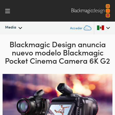
Media
Acceder
Novedades
Blackmagic Design anuncia
Argentina
nuevo modelo
Blackmagic
Australia
Archivo
Pocket Cinema Camera 6K G2
Austria
Imágenes
Brazil
Canada
China
Denmark