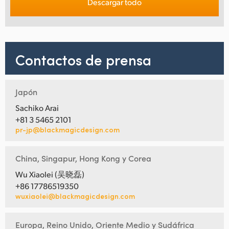
Descargar todo
Contactos de prensa
Japón
Sachiko Arai
+81 3 5465 2101
pr-jp@blackmagicdesign.com
China, Singapur, Hong Kong y Corea
Wu Xiaolei (吴晓磊)
+86 17786519350
wuxiaolei@blackmagicdesign.com
Europa, Reino Unido, Oriente Medio y Sudáfrica