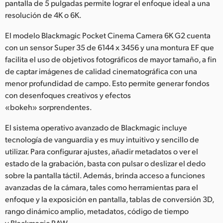
pantalla de 5 pulgadas permite lograr el enfoque ideal a una
UAE
resolución de 4K o 6K.
Ukraine
El modelo Blackmagic Pocket Cinema Camera 6K G2 cuenta
con un sensor Super 35 de 6144 x 3456 y una montura EF que
United Kingdom
facilita el uso de objetivos fotográficos de mayor tamaño, a fin
de captar imágenes de calidad cinematográfica con una
United States
menor profundidad de campo. Esto permite generar fondos
con desenfoques creativos y efectos
«bokeh» sorprendentes.
El sistema operativo avanzado de Blackmagic incluye
tecnología de vanguardia y es muy intuitivo y sencillo de
utilizar. Para configurar ajustes, añadir metadatos o ver el
estado de la grabación, basta con pulsar o deslizar el dedo
sobre la pantalla táctil. Además, brinda acceso a funciones
avanzadas de la cámara, tales como herramientas para el
enfoque y la exposición en pantalla, tablas de conversión 3D,
rango dinámico amplio, metadatos, código de tiempo
y Blackmagic RAW.