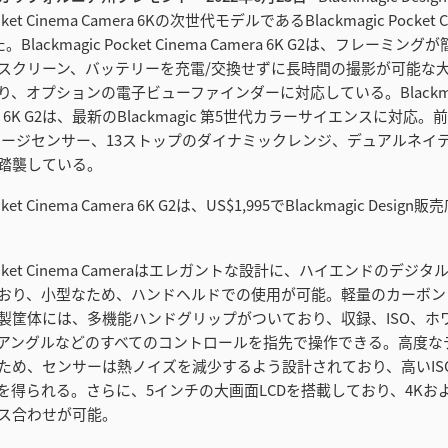
ocket Cinema Camera 6Kの次世代モデルであるBlackmagic Pocket C
。Blackmagic Pocket Cinema Camera 6K G2は、フレーミ
スクリーン、バッテリーを充電/交換せずに長時間の撮影が可能な
、オプションの電子ビューファインダーに対応している。Blackmagic
mera 6K G2は、最新のBlackmagic 第5世代カラーサイエンスに対
イメージセンサー、13ストップのダイナミックレンジ、デュアルネイティ
踏襲している。
ocket Cinema Camera 6K G2は、US$1,995でBlackmagic Desi
c Pocket Cinema Cameraはエレガントな設計に、ハイエンドのデ
おり、小型なため、ハンドヘルドでの使用が可能。軽量のカーボン
製筐体には、多機能ハンドグリップがついており、収録、ISO、ホ
アングルなどのすべてのコントロールを指先で操作できる。高度な
ため、センサーは熱ノイズを減少するよう設計されており、高いIS
を得られる。さらに、5インチの大画面LCDを搭載しており、4Kお
ス合わせが可能。