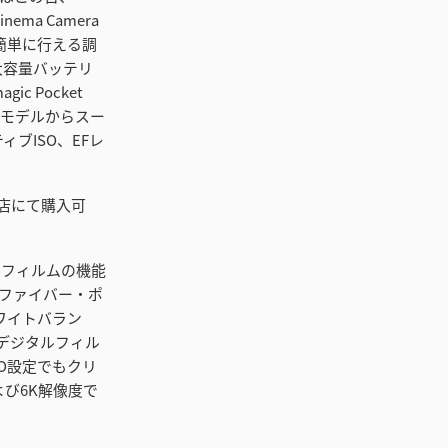
inema Camera
ングが簡単に行える調
大容量バッテリ
 Pocket
応。前モデルからスー
ブISO、EFレ
gn販売店にて購入可
ジタルフィルムの機能
ファイバー・ポ
ワイトバラン
デジタルフィル
O設定でもクリ
よび6K解像度で