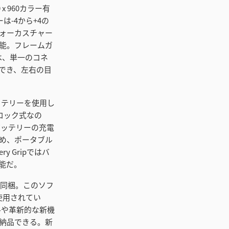
 960カラー有
-4から+4の
ォーカスチャー
能。フレームガ
VFは、単一のコネ
でき、左右の目
70バッテリーを使用し
ロック式なの
バッテリーの充電
ため、ポータブル
 Gripではバ
能だ。
dioを同梱。このソフ
使用されてい
ールや革新的な新機
納品できる。新