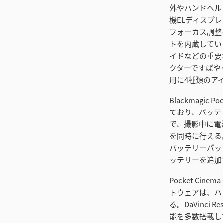
外やハンドヘルド
機ELディスプ
フォーカス調整
トを内蔵してい
イドなどの重要なス
クターですばや
用に4種類のア
Blackmagic
ており、バッテ
で、撮影中に電
を同時に行える
バッテリーパック
ッテリーを追加
Pocket Cin
トウェアは、ハ
る。DaVinc
能を多数搭載し