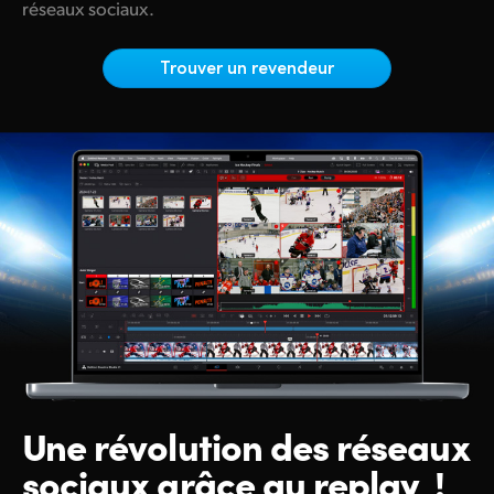
Netherlands
réseaux sociaux.
New Zealand
Trouver un revendeur
Norway
Poland
Portugal
Singapore
South Africa
Spain
Sweden
Chinese Taipei
Une révolution des
réseaux
sociaux grâce au replay !
Turkey