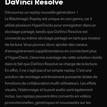
DaVinci Resolve
Finland
Découvrez un replay nouvelle génération !
France
Le Blackmagic Replay est unique en son genre, car il
utilise plusieurs HyperDecks pour enregistrer dans un
Germany
stockage partagé, tandis que DaVinci Resolve est
Hong Kong SAR, China
connecté au même stockage partagé en tant que moteur
de lecture. Vous pouvez donc ajouter des canaux
India
d’enregistrement supplémentaires en connectant plus
Italy
d’HyperDeck. L’énorme avantage de cette solution réside
dans le fait que DaVinci Resolve se charge de la lecture.
Japan
En effet, il ne s'agit pas d'un simple replay. C’est une
solution de montage extrêmement puissante dotée de
Korea
fonctions de collaboration multi-utilisateurs. Les effets
Mexico
visuels, l’étalonnage et la post audio sont également
inclus. Les replays peuvent être convertis en vidéos
Malaysia
promotionnelles, génériques et nouveautés sur les