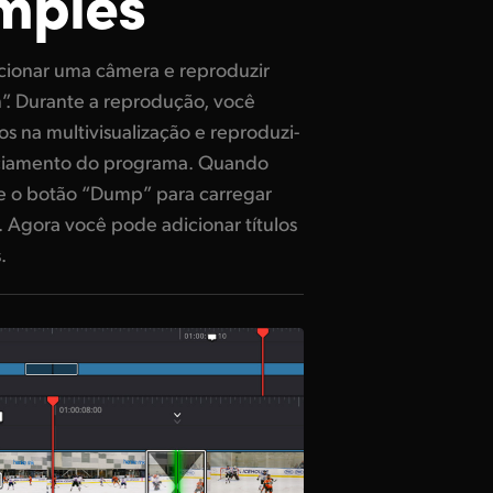
mples
.