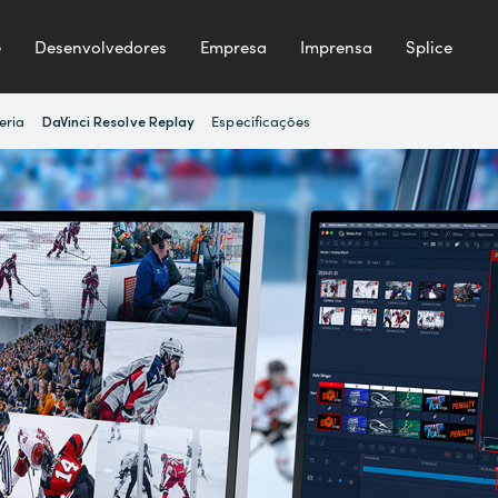
e
Desenvolvedores
Empresa
Imprensa
Splice
eria
Especificações
DaVinci Resolve Replay