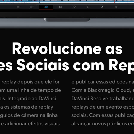
Revolucione as
s Sociais com Re
 replay depois que ele for
des sociais em segundos.
o em uma linha de tempo de
el ter mais de um sistema
ais. Integrado ao DaVinci
ine transformar todos os
a os sistemas de replay
ma publicação nas redes
ngulos de câmera na linha
instantâneas, você pode
e adicionar efeitos visuais
alcançar novos públicos e