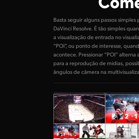
Come
Basta seguir alguns passos simples 
retroceder um pouco, selecionar uma
DaVinci Resolve. É tão simples qu
pressionando o botão “Run”. Durante a
a visualização de entrada no visual
pode conferir outros ângulos na mul
“POI”, ou ponto de interesse, quan
los no ar usando o sequenciame
acontece. Pressionar “POI” alterna 
o replay terminar, pressione o bo
para a reprodução de mídias, possib
o replay na linha de tempo. Agora v
ângulos de câmera na multivisualiz