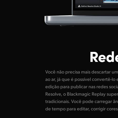
Rede
Você não precisa mais descartar um
e publicar essas edições nas re
ao ar, já que é possível convertê-l
Com a Blackmagic Cloud, é possív
edição para publicar nas redes soci
DaVinci Resolve trabalhando. Imag
Resolve, o Blackmagic Replay super
replays de um evento esportivo em u
tradicionais. Você pode carregar â
sociais. Com essas publicações 
de tempo para editar, corrigir cores 