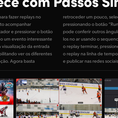
ce com Passos Si
para fazer replays no
 câmera e reproduzir
anto acompanhar
 reprodução, você
izador e pressionar o botão
tivisualização e reproduzi-
do um evento interessante
nto do programa. Quando
a visualização da entrada
tão “Dump” para carregar
ilitando ver os diferentes
ocê pode adicionar títulos
ação. Agora basta
e publicar nas redes sociais