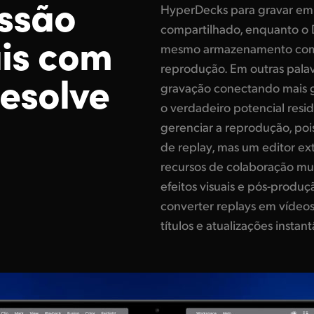
ssão
HyperDecks para gravar e
compartilhado, enquanto o 
ais
com
mesmo armazenamento com
reprodução. Em outras palav
Resolve
gravação conectando mais 
o verdadeiro potencial resi
gerenciar a reprodução, poi
de replay, mas um editor e
recursos de colaboração mul
efeitos visuais e pós-produ
converter replays em vídeo
títulos e atualizações instan