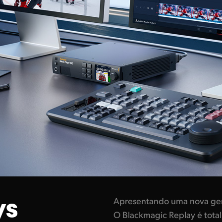
ys
Apresentando uma nova gera
O Blackmagic Replay é totalm