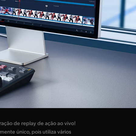
ção de replay de ação ao vivo!
ente único, pois utiliza vários