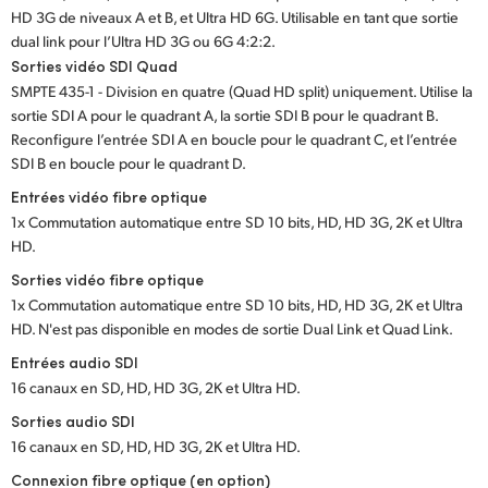
HD 3G de niveaux A et B, et Ultra HD 6G. Utilisable en tant que sortie
UAE
dual link pour l’Ultra HD 3G ou 6G 4:2:2.
Sorties vidéo SDI Quad
Ukraine
SMPTE 435-1 - Division en quatre (Quad HD split) uniquement. Utilise la
sortie SDI A pour le quadrant A, la sortie SDI B pour le quadrant B.
United Kingdom
Reconfigure l’entrée SDI A en boucle pour le quadrant C, et l’entrée
SDI B en boucle pour le quadrant D.
United States
Entrées vidéo fibre optique
1x Commutation automatique entre SD 10 bits, HD, HD 3G, 2K et Ultra
HD.
Sorties vidéo fibre optique
1x Commutation automatique entre SD 10 bits, HD, HD 3G, 2K et Ultra
HD. N'est pas disponible en modes de sortie Dual Link et Quad Link.
Entrées audio SDI
16 canaux en SD, HD, HD 3G, 2K et Ultra HD.
Sorties audio SDI
16 canaux en SD, HD, HD 3G, 2K et Ultra HD.
Connexion fibre optique (en option)