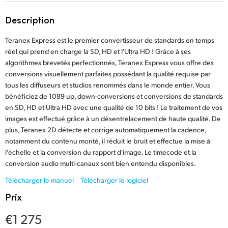
Finland
Description
France
Teranex Express est le premier convertisseur de standards en temps
réel qui prend en charge la SD, HD et l'Ultra HD ! Grâce à ses
Germany
algorithmes brevetés perfectionnés, Teranex Express vous offre des
conversions visuellement parfaites possédant la qualité requise par
Hong Kong SAR, China
tous les diffuseurs et studios renommés dans le monde entier. Vous
bénéficiez de 1089 up, down-conversions et conversions de standards
India
en SD, HD et Ultra HD avec une qualité de 10 bits ! Le traitement de vos
images est effectué grâce à un désentrelacement de haute qualité. De
Italy
plus, Teranex 2D détecte et corrige automatiquement la cadence,
Japan
notamment du contenu monté, il réduit le bruit et effectue la mise à
l'échelle et la conversion du rapport d'image. Le timecode et la
Korea
conversion audio multi-canaux sont bien entendu disponibles.
Télécharger le manuel
Télécharger le logiciel
Mexico
Prix
Malaysia
€1 275