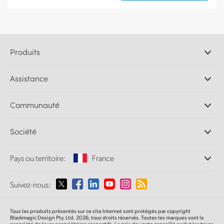
Produits
Caméras professionnelles
Assistance
Logiciels DaVinci Resolve et Fusion
Mélangeurs de production ATEM
Distributeurs
Communauté
Ultimatte
Centre d'assistance technique
Enregistreurs à disques
Contact
Communauté Splice
Société
Capture et lecture
Numérisation
de film Cintel
Bureaux
Conversion de standards
Pays ou territoire:
France
À propos de Blackmagic Design
Convertisseurs broadcast
Partenaires
Monitoring
Sélectionnez un pays
Suivez-nous:
Médias
Stockage en réseau
MultiView
Argentina
Tous les produits présentés sur ce site Internet sont protégés par copyright
Routage et distribution
Blackmagic Design Pty. Ltd. 2026, tous droits réservés. Toutes les marques sont la