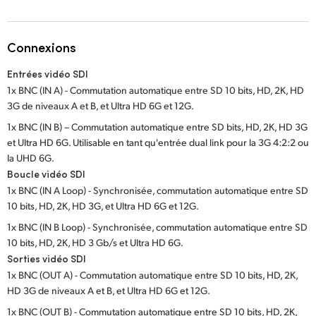
Netherlands
New Zealand
Connexions
Norway
Entrées vidéo SDI
1x BNC (IN A) - Commutation automatique entre SD 10 bits, HD, 2K, HD
Poland
3G de niveaux A et B, et Ultra HD 6G et 12G.
Portugal
1x BNC (IN B) – Commutation automatique entre SD bits, HD, 2K, HD 3G
et Ultra HD 6G. Utilisable en tant qu'entrée dual link pour la 3G 4:2:2 ou
Singapore
la UHD 6G.
Boucle vidéo SDI
South Africa
1x BNC (IN A Loop) - Synchronisée, commutation automatique entre SD
10 bits, HD, 2K, HD 3G, et Ultra HD 6G et 12G.
Spain
1x BNC (IN B Loop) - Synchronisée, commutation automatique entre SD
10 bits, HD, 2K, HD 3 Gb/s et Ultra HD 6G.
Sweden
Sorties vidéo SDI
Chinese Taipei
1x BNC (OUT A) - Commutation automatique entre SD 10 bits, HD, 2K,
HD 3G de niveaux A et B, et Ultra HD 6G et 12G.
Turkey
1x BNC (OUT B) - Commutation automatique entre SD 10 bits, HD, 2K,