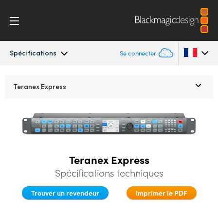
Spécifications
Se connecter
Teranex Standards Converters
Argentina
Teranex Express
Australia
Workflow
Austria
Conversions
Brazil
Teranex Express
Design
Canada
Spécifications techniques
Technologie
China
Trouver un revendeur
Imprimer le PDF
Denmark
Spécifications