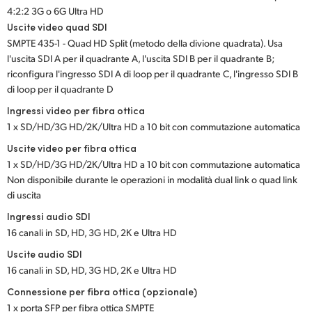
4:2:2 3G o 6G Ultra HD
UAE
Uscite video quad SDI
SMPTE 435-1 - Quad HD Split (metodo della divione quadrata). Usa
Ukraine
l'uscita SDI A per il quadrante A, l'uscita SDI B per il quadrante B;
riconfigura l'ingresso SDI A di loop per il quadrante C, l'ingresso SDI B
United Kingdom
di loop per il quadrante D
United States
Ingressi video per fibra ottica
1 x SD/HD/3G HD/2K/Ultra HD a 10 bit con commutazione automatica
Uscite video per fibra ottica
1 x SD/HD/3G HD/2K/Ultra HD a 10 bit con commutazione automatica
Non disponibile durante le operazioni in modalità dual link o quad link
di uscita
Ingressi audio SDI
16 canali in SD, HD, 3G HD, 2K e Ultra HD
Uscite audio SDI
16 canali in SD, HD, 3G HD, 2K e Ultra HD
Connessione per fibra ottica (opzionale)
1 x porta SFP per fibra ottica SMPTE