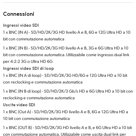
Netherlands
Connessioni
New Zealand
Ingressi video SDI
Norway
1 x BNC (IN A) - SD/HD/2K/3G HD livello A e B, 6G e 12G Ultra HD a 10
bit con commutazione automatica
Poland
1 x BNC (IN B) - SD/HD/2K/3G HD livello A e B, 3G e 6G Ultra HD a 10
Portugal
bit con commutazione automatica. Utilizzabile come ingresso dual link
per 4:2:2 3G o Ultra HD 6G
Singapore
Ingressi video SDI di loop
1 x BNC (IN A di loop) - SD/HD/2K/3G HD/6G e 12G Ultra HD a 10 bit
South Africa
con reclocking e commutazione automatica
1 x BNC (IN B di loop) - SD/HD/2K/3 Gb/s HD e 6G Ultra HD a 10 bit con
Spain
reclocking e commutazione automatica
Uscite video SDI
Sweden
1 x BNC (Out A) - SD/HD/2K/3G HD livello A e B, 6G e 12G Ultra HD a
Chinese Taipei
10 bit con commutazione automatica
1 x BNC (OUT B) - SD/HD/2K/3G HD livello A e B, e 6G Ultra HD a 10 bit
Turkey
con commutazione automatica. Utilizzabile come uscita dual link per