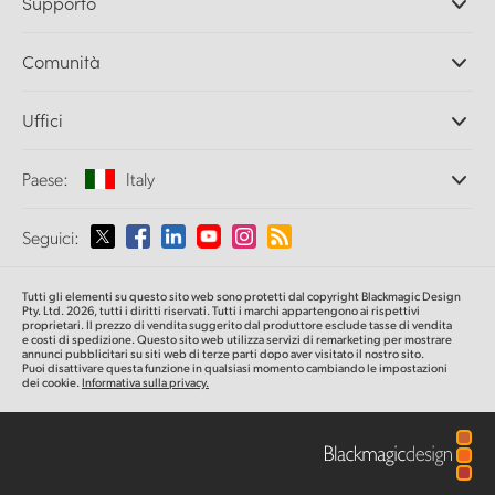
Supporto
DaVinci Resolve e Fusion
Switcher di produzione ATEM
Rivenditori
Comunità
Ultimatte
Centro assistenza
Registratori su disco
Contattaci
Splice Community
Uffici
Acquisizione e riproduzione
Cintel Scanner
Uffici
Conversione di standard
Paese:
Italy
Chi siamo
Convertitori broadcast
Partner
Monitoraggio
Seleziona un Paese
Seguici:
Media
Archiviazione in rete
MultiView
Argentina
Tutti gli elementi su questo sito web sono protetti dal copyright Blackmagic Design
Routing e distribuzione
Pty. Ltd. 2026, tutti i diritti riservati. Tutti i marchi appartengono ai rispettivi
proprietari. Il prezzo di vendita suggerito dal produttore esclude tasse di vendita
Streaming e codifica
Australia
e costi di spedizione. Questo sito web utilizza servizi di remarketing per mostrare
annunci pubblicitari su siti web di terze parti dopo aver visitato il nostro sito.
Puoi disattivare questa funzione in qualsiasi momento cambiando le impostazioni
dei cookie.
Informativa sulla privacy.
Austria
Brazil
Canada