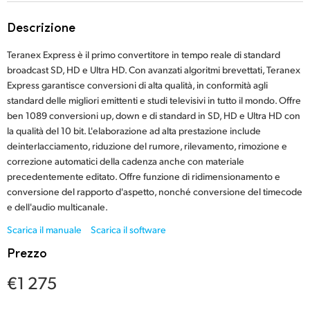
Finland
Descrizione
France
Teranex Express è il primo convertitore in tempo reale di standard
broadcast SD, HD e Ultra HD. Con avanzati algoritmi brevettati, Teranex
Germany
Express garantisce conversioni di alta qualità, in conformità agli
standard delle migliori emittenti e studi televisivi in tutto il mondo. Offre
Hong Kong SAR, China
ben 1089 conversioni up, down e di standard in SD, HD e Ultra HD con
la qualità del 10 bit. L'elaborazione ad alta prestazione include
India
deinterlacciamento, riduzione del rumore, rilevamento, rimozione e
correzione automatici della cadenza anche con materiale
Italia
precedentemente editato. Offre funzione di ridimensionamento e
Japan
conversione del rapporto d'aspetto, nonché conversione del timecode
e dell'audio multicanale.
Korea
Scarica il manuale
Scarica il software
Prezzo
Mexico
€1 275
Malaysia