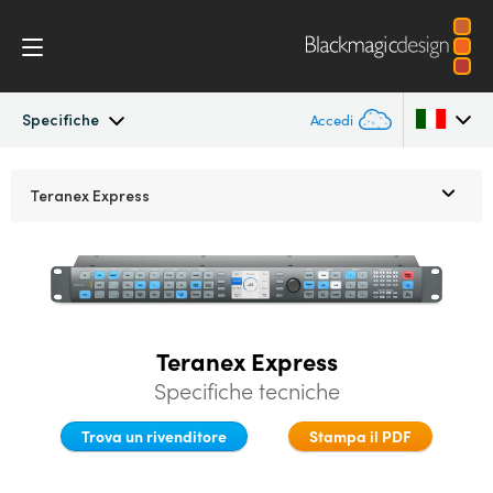
Specifiche
Accedi
Teranex Standards Converters
Argentina
Teranex Express
Australia
Flusso di lavoro
Austria
Conversioni
Brazil
Teranex Express
Design
Canada
Specifiche tecniche
Tecnologia
China
Trova un rivenditore
Stampa il PDF
Denmark
Specifiche