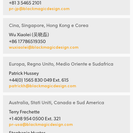
+81 3 5465 2101
pr-jp@blackmagicdesign.com
Cina, Singapore, Hong Kong e Corea
Wu Xiaolei (吴晓磊)
+86 17786519350
wuxiaolei@blackmagicdesign.com
Europa, Regno Unito, Medio Oriente e Sudafrica
Patrick Hussey
+44(0) 1565 830 049 Ext. 615
patrickh@blackmagicdesign.com
Australia, Stati Uniti, Canada e Sud America
Terry Frechette
+1 408 954 0500 Ext. 321
pr-usa@blackmagicdesign.com
Stephanie Hueter