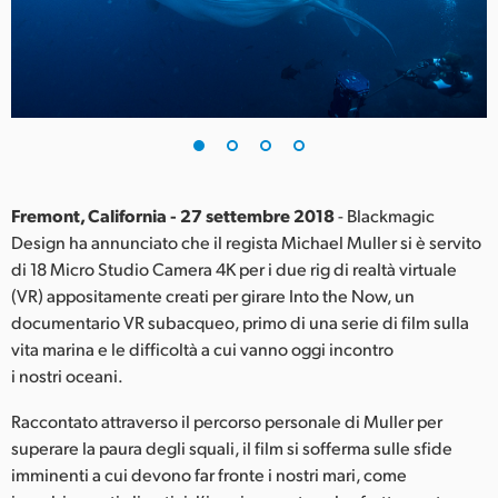
Finland
France
Germany
Hong Kong SAR, China
India
Fremont, California - 27 settembre 2018
- Blackmagic
Design ha annunciato che il regista Michael Muller si è servito
Italia
di 18 Micro Studio Camera 4K per i due rig di realtà virtuale
(VR) appositamente creati per girare Into the Now, un
Japan
documentario VR subacqueo, primo di una serie di film sulla
vita marina e le difficoltà a cui vanno oggi incontro
Korea
i nostri oceani.
Mexico
Raccontato attraverso il percorso personale di Muller per
superare la paura degli squali, il film si sofferma sulle sfide
Malaysia
imminenti a cui devono far fronte i nostri mari, come