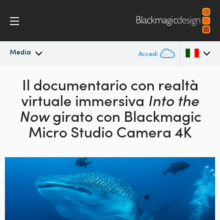
Media
Accedi
In primo piano
Il documentario con
realtà
Argentina
virtuale
immersiva
Into the
Australia
Archivio
Now
girato con
Blackmagic
Austria
Micro Studio Camera 4K
Immagini per i media
Brazil
Canada
China
Denmark