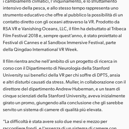
Netherlands
i cambiamenti climatici, l’inquinamento, e lo sfruttamento
intensivo della pesca, e allo stesso tempo rappresenta uno
New Zealand
strumento educativo che offre al pubblico la possibilità di un
contatto diretto con gli oceani attraverso la VR. Prodotto da
Norway
RSA VR e Vanishing Oceans, LLC, il film ha debuttato al Tribeca
Film Festival 2018 e, sempre quest’anno, è stato proiettato al
Poland
Festival di Cannes e al Sandbox Immersive Festival, parte
della Qingdao International VR Week.
Portugal
Il film rientra anche nell’ambito di un progetto di ricerca in
Singapore
corso con il Dipartimento di Neurologia della Stanford
University sui benefici della VR per chi soffre di DPTS, ansia
South Africa
e altri disturbi causati da stress. Muller, in collaborazione con il
Spain
direttore del dipartimento Andrew Huberman, e un team di
cinque scienziati della Stanford University, aveva inizialmente
Sweden
girato un promo, giungendo alla conclusione che gli sarebbe
servito un sistema di camere di qualità più elevata.
Chinese Taipei
“La difficoltà è stata avere solo due mesi e mezzo per
Turkey
raccogliere fondi, e l’assenza di un sistema di camere con