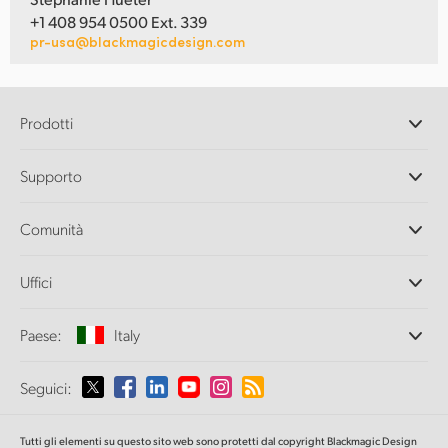
+1 408 954 0500 Ext. 339
pr-usa@blackmagicdesign.com
Prodotti
Camere professionali
Supporto
DaVinci Resolve e Fusion
Switcher di produzione ATEM
Rivenditori
Comunità
Ultimatte
Centro assistenza
Registratori su disco
Contattaci
Splice Community
Uffici
Acquisizione e riproduzione
Cintel Scanner
Uffici
Conversione di standard
Paese:
Italy
Chi siamo
Convertitori broadcast
Partner
Monitoraggio
Seleziona un Paese
Seguici:
Media
Archiviazione in rete
MultiView
Argentina
Tutti gli elementi su questo sito web sono protetti dal copyright Blackmagic Design