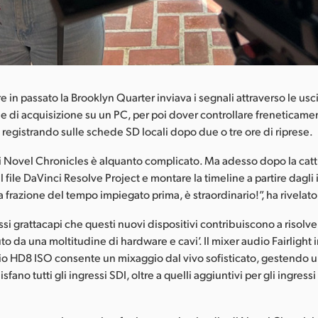
e in passato la Brooklyn Quarter inviava i segnali attraverso le us
e di acquisizione su un PC, per poi dover controllare freneticame
 registrando sulle schede SD locali dopo due o tre ore di riprese.
i Novel Chronicles è alquanto complicato. Ma adesso dopo la cattu
l file DaVinci Resolve Project e montare la timeline a partire dagli 
 frazione del tempo impiegato prima, è straordinario!”, ha rivela
si grattacapi che questi nuovi dispositivi contribuiscono a risolve
to da una moltitudine di hardware e cavi’. Il mixer audio Fairlight
io HD8 ISO consente un mixaggio dal vivo sofisticato, gestendo 
sfano tutti gli ingressi SDI, oltre a quelli aggiuntivi per gli ingress