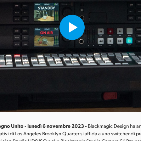
gno Unito - lunedì 6 novembre 2023 -
Blackmagic Design ha an
eativi di Los Angeles Brooklyn Quarter si affida a uno switcher di 
ision Studio HD8 ISO e alle Blackmagic Studio Camera 6K Pro per