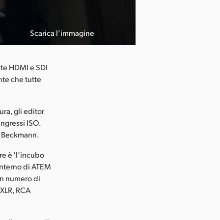
Scarica l’immagine
cite HDMI e SDI
nte che tutte
ra, gli editor
ingressi ISO.
to Beckmann.
re è ‘l’incubo
 interno di ATEM
un numero di
i XLR, RCA