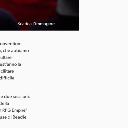
Scarica l’immagine
 convention:
n, che abbiamo
sultare
est’anno la
cilitare
ifficile
re due sessioni:
della
an RPG Empire’
ouse di Beadle