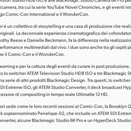
camera, tra cui la serie YouTube Novel Chronicles, e gli eventi int
ego Comic-Con International e il WonderCon.
 è un collettivo di storytelling e una casa di produzione che real
originali. La decennale esperienza cinematografica dei cofondator
thy Reese e Danielle Beckmann, fa la differenza nella realizzazio
 performance multimediali dal vivo. I due sono anche tra gli ospiti p
e il Comic-Con e il WonderCon.
treaming e per la cattura degli eventi da curare in post produzione,
to lo switcher ATEM Television Studio HD8 ISO e tre Blackmagic 
una serie di altri prodotti Blackmagic Design. Tra questi, lo switch
DI Extreme ISO, gli ATEM Studio Converter, il deck broadcast H
ocessore di compositing in tempo reale Ultimatte 12 HD.
uori sede come le loro recenti sessioni al Comic-Con, la Brooklyn 
ack soprannominato Penelope-02, che include un ATEM SDI Extrem
nverter, alcune Blackmagic Studio 6K Pro e un HyperDeck Studio