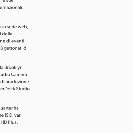
ernazionali,
izza serie web,
i della
ne di eventi
iù gettonati di
 la Brooklyn
Studio Camera
er di produzione
yperDeck Studio
Quarter ha
e ISO, vari
 HD Plus.