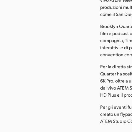
produzioni multi
come il San Di
Brooklyn Quarter
film e podcast 
compagnia, Timo
interattivi e di
convention com
Per la diretta s
Quarter ha scel
6K Pro, oltre a 
dal vivo ATEM S
HD Plus e il pr
Per gli eventi f
creato un flyp
ATEM Studio Co