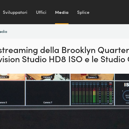
Sviluppatori
Uffici
Media
Splice
media
 streaming della
Brooklyn Quarter
ision Studio HD8 ISO
e le Studi