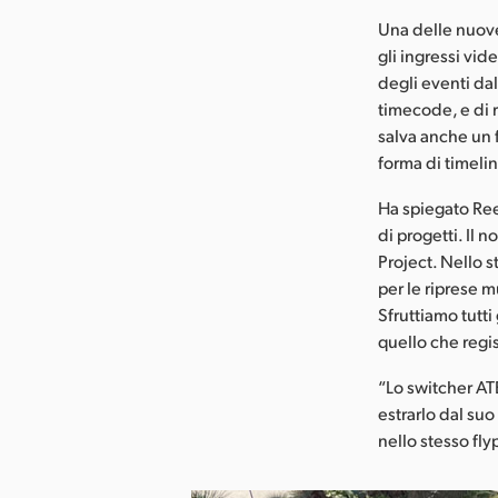
Una delle nuove 
gli ingressi vi
degli eventi dal 
timecode, e di r
salva anche un 
forma di timelin
Ha spiegato Re
di progetti. Il 
Project. Nello 
per le riprese 
Sfruttiamo tutti
quello che regis
“Lo switcher AT
estrarlo dal su
nello stesso fl