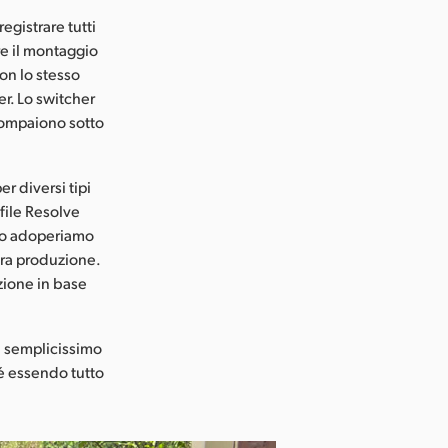
egistrare tutti
re il montaggio
con lo stesso
er. Lo switcher
 compaiono sotto
 diversi tipi
 file Resolve
 Lo adoperiamo
tra produzione.
azione in base
 È semplicissimo
hé essendo tutto