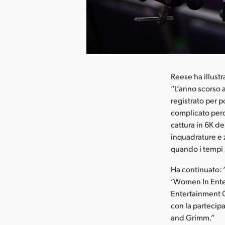
Reese ha illustr
“L’anno scorso
registrato per p
complicato perc
cattura in 6K de
inquadrature e 
quando i tempi 
Ha continuato: 
‘Women In Enter
Entertainment O
con la partecip
and Grimm.”