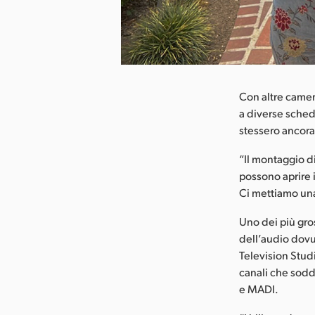
ca l’immagine
Con altre camer
a diverse sched
stessero ancora
“Il montaggio d
possono aprire i
Ci mettiamo una
Uno dei più gros
dell’audio dovu
Television Stud
canali che soddi
e MADI.