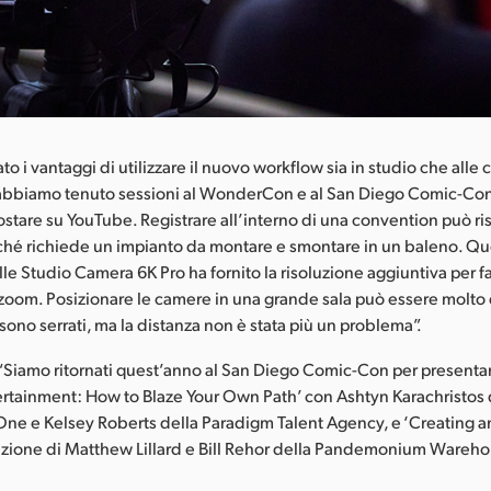
ato i vantaggi di utilizzare il nuovo workflow sia in studio che alle
 abbiamo tenuto sessioni al WonderCon e al San Diego Comic-Co
ostare su YouTube. Registrare all’interno di una convention può ri
hé richiede un impianto da montare e smontare in un baleno. Qu
lle Studio Camera 6K Pro ha fornito la risoluzione aggiuntiva per fa
zoom. Posizionare le camere in una grande sala può essere molto d
sono serrati, ma la distanza non è stata più un problema”.
“Siamo ritornati quest’anno al San Diego Comic-Con per presenta
tainment: How to Blaze Your Own Path’ con Ashtyn Karachristos 
ne e Kelsey Roberts della Paradigm Talent Agency, e ‘Creating 
azione di Matthew Lillard e Bill Rehor della Pandemonium Wareh