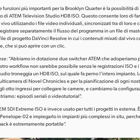
funzioni più importanti per la Brooklyn Quarter è la possibilità di r
deo di ATEM Television Studio HD8 ISO. Questo consente loro di fa
vivo utilizzando i file video individuali, sincronizzati tra di loro e 
egistrare separatamente il flusso del programma in un file di mast
file di progetto DaVinci Resolve in cui i contenuti mixati dal vivo
e, che si può aprire con un clic.
ese: “Abbiamo in dotazione due switcher ATEM che adoperiamo per
nostro workflow non sarebbe possibile senza le registrazioni ISO e i
studio troneggia un HD8 ISO, sul quale fa perno l’intero impianto.
multicamera di Novel Chronicles e per la pianificazione di ogni nos
 gli otto ingressi per collegare le camere, e cambiamo la configur
triamo: episodi seriali o videotutorial”.
EM SDI Extreme ISO è invece usato per tutti i progetti in esterna.
o Penelope-02 e impiegarlo in impianti più complessi in situ, perc
ypack è estremamente portatile”.