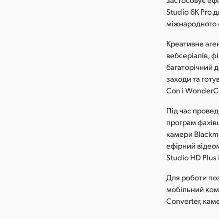
Studio 6K Pro 
міжнародного 
Креативне аген
вебсеріалів, ф
багаторічний д
заходи та готу
Con і WonderC
Під час провед
програм фахівц
камери Blackma
ефірний відео
Studio HD Plus
Для роботи поз
мобільний комп
Converter, кам