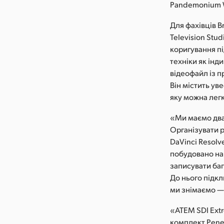
Pandemonium W
Для фахівців 
Television Stu
коригування пі
техніки як інд
відеофайл із 
Він містить ув
яку можна легк
«Ми маємо два
Організувати 
DaVinci Resolv
побудовано на 
записувати баг
До нього підкл
ми знімаємо —
«ATEM SDI Extr
комплект Pene