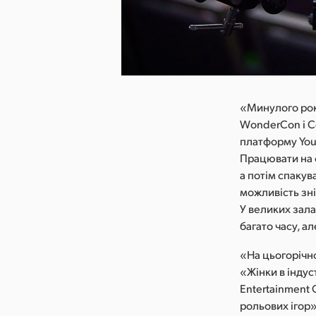
«Минулого року
WonderCon і Co
платформу You
Працювати на 
а потім спакув
можливість зні
У великих зал
багато часу, а
«На цьогорічно
«Жінки в індус
Entertainment 
рольових ігор»