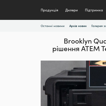
Продукція
Дилери
Підтримка
Останні новини
Галерея 
Архів новин
Brooklyn Qua
рішення
ATEM Te