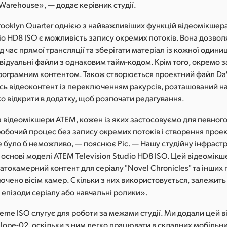
arehouse», — додає керівник студії.
Brooklyn Quarter однією з найважливіших функцій відеомікше
dio HD8 ISO є можливість запису окремих потоків. Вона дозво
д час прямої трансляції та зберігати матеріал із кожної одини
ивідуальні файли з однаковим тайм-кодом. Крім того, окремо 
програмним контентом. Також створюється проектний файл DaV
есь відеоконтент із переключенням ракурсів, розташований на
о відкрити в додатку, щоб розпочати редагування.
 відеомікшери ATEM, кожен із яких застосовуємо для певного
робочий процес без запису окремих потоків і створення прое
e було б неможливо, — пояснює Ріс. — Нашу студійну інфраст
основі моделі ATEM Television Studio HD8 ISO. Цей відеомік
атокамерний контент для серіалу "Novel Chronicles" та інших 
ючено вісім камер. Скільки з них використовується, залежить 
 епізоди серіалу або навчальні ролики».
eme ISO слугує для роботи за межами студії. Ми додали цей 
lope-02, оскільки з ним легко працювати в складних мобільни