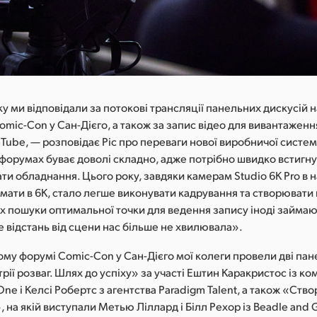
 ми відповідали за потокові трансляції панельних дискусій н
mic-Con у Сан-Дієго, а також за запис відео для вивантаженн
Tube, — розповідає Ріс про переваги нової виробничої систем
форумах буває доволі складно, адже потрібно швидко встигну
ати обладнання. Цього року, завдяки камерам Studio 6K Pro в н
мати в 6K, стало легше виконувати кадрування та створювати 
ах пошуки оптимальної точки для ведення запису іноді займаю
ле відстань від сцени нас більше не хвилювала».
му форумі Comic-Con у Сан-Дієго мої колеги провели дві пане
трії розваг. Шлях до успіху» за участі Ештин Каракристос із ко
One і Келсі Робертс з агентства Paradigm Talent, а також «Ство
, на якій виступали Метью Ліллард і Білл Рехор із Beadle and 