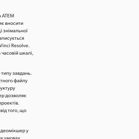
ра ATEM
ляє вносити
ці знімальної
записується
inci Resolve.
 часовій шкалі,
 типу завдань.
ктного файлу
руктуру
шер дозволяє
проектів.
від того, що
відеомікшер у
х умовах.