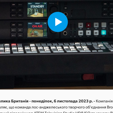
лика Британія - понеділок, 6 листопада 2023 р. -
Компанія
мляє, що команда лос-анджелеського творчого об'єднання Bro
рний відеомікшер ATEM Television Studio HD8 ISO та камери B