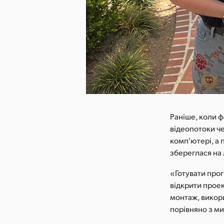
 зображення
Раніше, коли ф
відеопотоки че
комп'ютері, а 
збереглася на
«Готувати прог
відкрити проек
монтаж, викор
порівняно з м