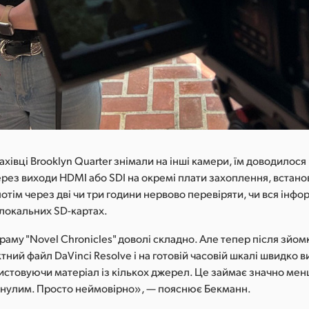
ахівці Brooklyn Quarter знімали на інші камери, їм доводилос
рез виходи HDMI або SDI на окремі плати захоплення, встано
потім через дві чи три години нервово перевіряти, чи вся інфо
 локальних SD-картах.
раму "Novel Chronicles" доволі складно. Але тепер після зйо
тний файл DaVinci Resolve і на готовій часовій шкалі швидко 
истовуючи матеріал із кількох джерел. Це займає значно мен
инулим. Просто неймовірно», — пояснює Бекманн.