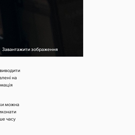
Завантажити зображення
я виводити
влені на
рмація
мки можна
виконати
ше часу