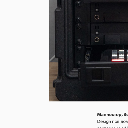
Манчестер, Ве
Design повідо
застосовує ефі