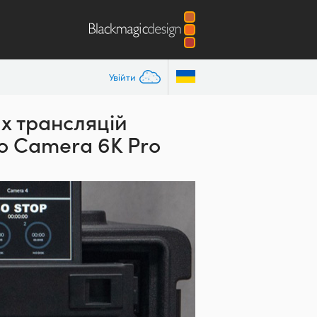
Увійти
их трансляцій
io Camera 6K Pro