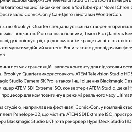
для багатокамерної зйомки епізодів YouTube-гри "Novel Chronic
фестивалю Comic-Con у Сан-Дієго і виставки WonderCon.
тство Brooklyn Quarter спеціалізується на створенні оригіна
ільмів і подкастів. Його співзасновники, Тімоті Ріс і Даніель Б
освід у кіноіндустрії, що допомагає їм краще висвітлювати інт
вати мультимедійний контент. Вони також є доповідачами фор
on.
ення прямих трансляцій і запису контенту для підготовки оста
і Brooklyn Quarter використовують ATEM Television Studio HD8
gic Studio Camera 6K Pro, а також інші рішення Blackmagic Desi
мікшер ATEM SDI Extreme ISO, конвертери ATEM Studio, дека 
 і процесор для композитингу в режимі реального часу Ultimatt
а студією, наприклад на фестивалі Comic-Con, у компанії ст
лект Penelope-02, що містить ATEM SDI Extreme ISO, пристро
ери Blackmagic Studio 6K Pro та рекордер HyperDeck Studio HD 