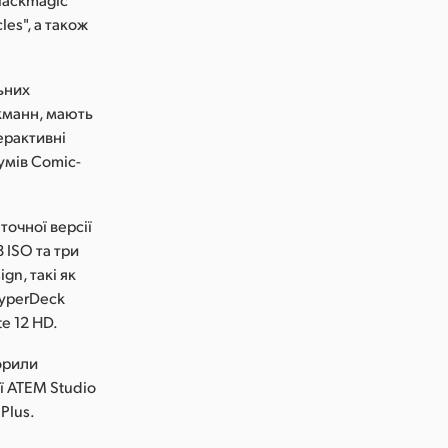
les", а також
льних
екманн, мають
ерактивні
умів Comic-
точної версії
 ISO та три
gn, такі як
HyperDeck
e 12 HD.
ворили
ї ATEM Studio
Plus.