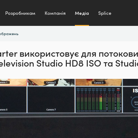
Розробникам
Компанія
Медіа
Splice
зображень
rter використовує для потоков
levision Studio HD8 ISO
та Stud