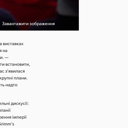
Завантажити зображення
а виставках
я на
и. —
ти встановити,
ас з'явилася
крупні плани.
ть надто
льні дискусії:
мпанії
рення імперії
Grimm's