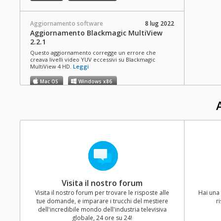
Aggiornamento software
8 lug 2022
Aggiornamento Blackmagic MultiView
2.2.1
Questo aggiornamento corregge un errore che
creava livelli video YUV eccessivi su Blackmagic
MultiView 4 HD.
Leggi
Mac OS
Windows x86
Aggiornamento software
9 apr 2018
Aggiornamento Blackmagic MultiView 2.2
Questo update offre il supporto per il nuovo
MultiView 4 HD.
Leggi
Mac OS
Windows x86
Aggiornamento software
19 ott 2017
Visita il nostro forum
Aggiornamento Blackmagic MultiView
Visita il nostro forum per trovare le risposte alle
Hai una 
2.1.1
tue domande, e imparare i trucchi del mestiere
r
Questo update corregge un errore occasionale che
dell'incredibile mondo dell'industria televisiva
impedisce la visualizzazione degli overlay sul monitor
globale, 24 ore su 24!