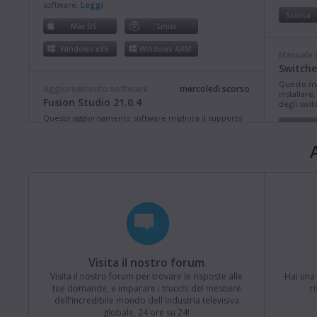
software.
Leggi
Scarica
Mac OS
Linux
Windows x86
Windows ARM
Manuale d
Switche
Questo ma
Aggiornamento software
mercoledì scorso
installar
Fusion Studio 21.0.4
degli swit
Questo aggiornamento software migliora il supporto
Scarica
per i percorsi lunghi su Windows e offre
miglioramenti generali di prestazioni e stabilità.
Questa versione richiede una chiave con licenza
Fusion Studio oppure una chiave con licenza o un
Manuale d
codice di attivazione DaVinci Resolve Studio.
Leggi
Manuale
Mac OS
Linux
Switche
Questo ma
Windows x86
Windows ARM
installare
funzioni 
ATEM Tele
Aggiornamento software
lunedì scorso
Scarica
Visita il nostro forum
Blackmagic Converter 12.3
Visita il nostro forum per trovare le risposte alle
Hai una 
Questo aggiornamento software offre compatibilità
tue domande, e imparare i trucchi del mestiere
r
con il nuovo Blackmagic SDI Expander 8x12G.
Leggi
Manuale d
dell'incredibile mondo dell'industria televisiva
Manual
globale, 24 ore su 24!
Mac OS
Windows x86