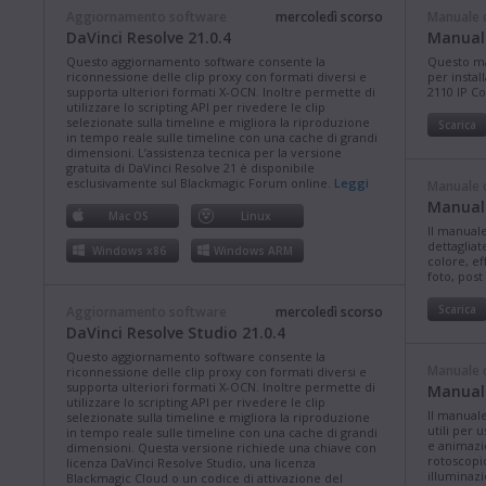
Aggiornamento software
mercoledì scorso
Manuale d
DaVinci Resolve 21.0.4
Manuale
Questo aggiornamento software consente la
Questo ma
riconnessione delle clip proxy con formati diversi e
per instal
supporta ulteriori formati X-OCN. Inoltre permette di
2110 IP C
utilizzare lo scripting API per rivedere le clip
selezionate sulla timeline e migliora la riproduzione
Scarica
in tempo reale sulle timeline con una cache di grandi
dimensioni. L’assistenza tecnica per la versione
gratuita di DaVinci Resolve 21 è disponibile
esclusivamente sul Blackmagic Forum online.
Leggi
Manuale d
Manuale
Mac OS
Linux
Il manuale
dettaglia
Windows x86
Windows ARM
colore, ef
foto, post 
Scarica
Aggiornamento software
mercoledì scorso
DaVinci Resolve Studio 21.0.4
Questo aggiornamento software consente la
Manuale d
riconnessione delle clip proxy con formati diversi e
supporta ulteriori formati X-OCN. Inoltre permette di
Manuale
utilizzare lo scripting API per rivedere le clip
Il manuale
selezionate sulla timeline e migliora la riproduzione
utili per 
in tempo reale sulle timeline con una cache di grandi
e animazio
dimensioni. Questa versione richiede una chiave con
rotoscopi
licenza DaVinci Resolve Studio, una licenza
illuminazi
Blackmagic Cloud o un codice di attivazione del