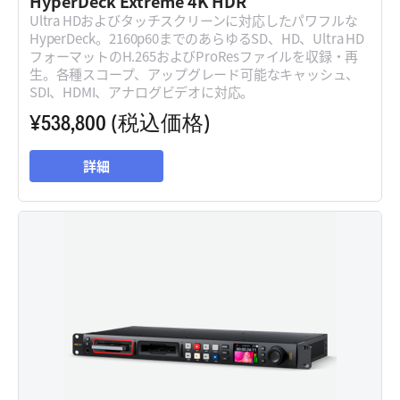
HyperDeck Extreme 4K HDR
Ultra HDおよびタッチスクリーンに対応したパワフルな
HyperDeck。2160p60までのあらゆるSD、HD、Ultra HD
フォーマットのH.265およびProResファイルを収録・再
生。各種スコープ、アップグレード可能なキャッシュ、
SDI、HDMI、アナログビデオに対応。
¥538,800
(税込価格)
詳細