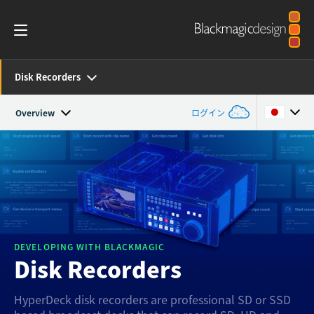
Disk Recorders
Overview
ログイン
Overview
Argentina
Australia
SDK and Software
Austria
Resources
Brazil
DEVELOPING WITH BLACKMAGIC
Tech Specs
Disk Recorders
Canada
HyperDeck disk recorders are professional SD or SSD
China