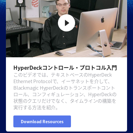
Malaysia
Netherlands
New Zealand
Norway
Poland
HyperDeckコントロー
ル・プロトコル入門
Portugal
このビデオでは、テキストベースのHyperDeck
Ethernet Protocolで、イーサネットを介して、
Singapore
Blackmagic HyperDeckのトランスポートコント
ロール、コンフィギュレーション、HyperDeckの
South Africa
状態のクエリだけでなく、タイムラインの構築を
実行する方法を紹介。
Spain
Download Resources
Sweden