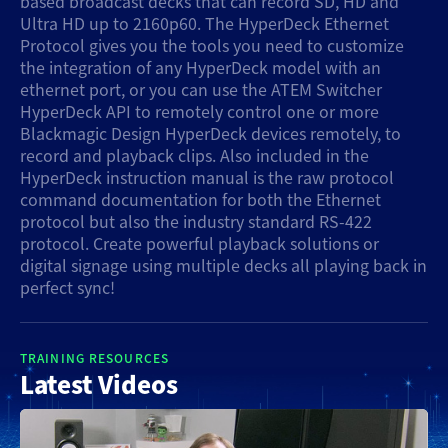
based broadcast decks that can record SD, HD and
Ultra HD up to 2160p60. The HyperDeck Ethernet
Denmark
Protocol gives you the tools you need to customize
the integration of any HyperDeck model with an
Finland
ethernet port, or you can use the ATEM Switcher
HyperDeck API to remotely control one or more
France
Blackmagic Design HyperDeck devices remotely, to
record and playback clips. Also included in the
Germany
HyperDeck instruction manual is the raw protocol
command documentation for both the Ethernet
Hong Kong SAR, China
protocol but also the industry standard RS-422
protocol. Create powerful playback solutions or
India
digital signage using multiple decks all playing back in
perfect sync!
Italy
Japan
TRAINING RESOURCES
Latest Videos
Korea
Mexico