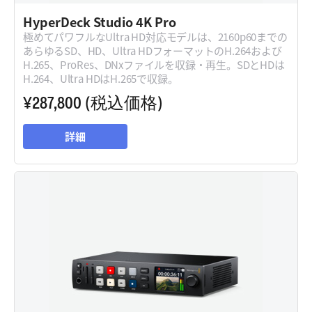
HyperDeck Studio 4K Pro
極めてパワフルなUltra HD対応モデルは、2160p60までの
あらゆるSD、HD、Ultra HDフォーマットのH.264および
H.265、ProRes、DNxファイルを収録・再生。SDとHDは
H.264、Ultra HDはH.265で収録。
¥287,800
(税込価格)
詳細