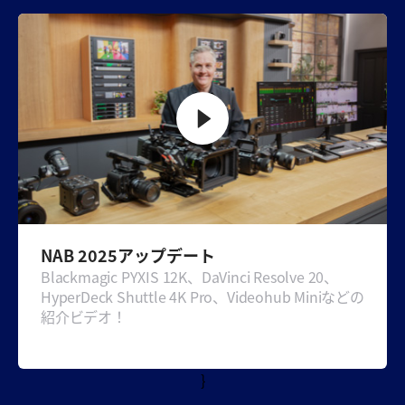
Chinese Taipei
Turkey
UAE
Ukraine
United Kingdom
United States
NAB 2025アップデート
Blackmagic PYXIS 12K、DaVinci Resolve 20、
HyperDeck Shuttle 4K Pro、Videohub Miniなどの
紹介ビデオ！
}