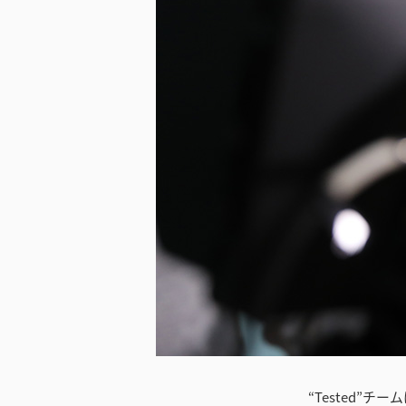
ダウンロード
“Tested”チ