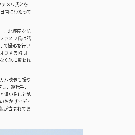
た。ファメリ氏と彼
8日間にわたって
します。北極圏を航
ファメリ氏は話
けて撮影を行い
オフする瞬間
なく氷に覆われ
シュカム映像も撮り
固定し、運転手、
と濃い影に対処
ンジのおかげでディ
報が含まれてお