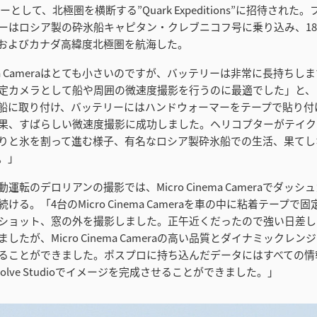
ンバーとして、北極圏を横断する”Quark Expeditions”に招待され
ーはロシア製の砕氷船キャピタン・クレブニコフ号に乗り込み、1
およびカナダ高緯度北極圏を航海した。
inema Cameraはとても小さいのですが、バッテリーは非常に長持ち
定カメラとして船や周囲の微速度撮影を行うのに最適でした」と、
船に取り付け、バッテリーにはハンドウォーマーをテープで貼り付
果、すばらしい微速度撮影に成功しました。ヘリコプターがテイク
りと氷を割って進む様子、有名なロシア製砕氷船での生活、果てし
。」
運転のデロリアンの撮影では、Micro Cinema Cameraでダッ
ける。「4台のMicro Cinema Cameraを車の中に粘着テープで
ショット、窓の外を撮影しました。正午近くだったので強い日差し
したが、Micro Cinema Cameraの高い品質とダイナミックレ
ることができました。ポスプロに持ち込んだデータにはすべての情
 Resolve Studioでイメージを完成させることができました。」