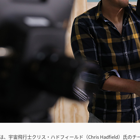
ームは、宇宙飛行士クリス・ハドフィールド（Chris Hadfield）氏のチーム”