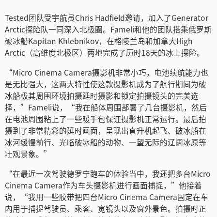
Turkey
Tested团队受宇航员Chris Hadfield邀请，加入了Generator
UAE
Arctic探险队一同深入北极圈。Fameli和他的团队搭乘俄罗斯
破冰船Kapitan Khlebnikov，在格陵兰岛和加拿大High
Ukraine
Arctic（高维度北极区）两地完成了历时18天的冰上探险。
United Kingdom
“Micro Cinema Camera摄影机非常小巧，电池续航能力也
是无比强大，这两大特性使这款摄影机成为了航行期间为破
United States
冰船极其周围环境拍摄延时摄影和锁定拍摄镜头的完美选
择，”Fameli说，“我在船体周围部署了几台摄影机，然后
在电池周围粘上了一些暖手包保证摄影机正常运行。最后拍
摄到了非常精彩的延时画面，呈现出直升机起飞、破冰船在
冰河缓慢前行、光临破冰船的动物、一望无际的辽阔冰原等
壮观景象。”
“在最近一次驾驶德罗宁跑车的体验当中，我还把多台Micro
Cinema Camera作为车头摄影机进行画面捕捉，”他接着
说，“我用一些胶带把四台Micro Cinema Camera固定在车
内用于捕捉驾驶员、乘客、宽镜头以及窗外景色。拍摄时正