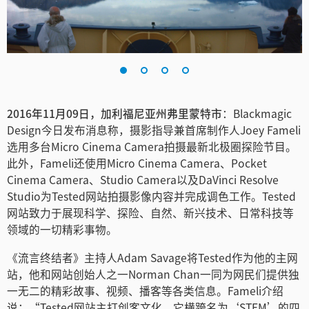
Finland
France
Germany
中国香港
2016年11月09日，加利福尼亚州弗里蒙特市
：Blackmagic
Design今日发布消息称，摄影指导兼首席制作人Joey Fameli
India
选用多台Micro Cinema Camera拍摄最新北极圈探险节目。
此外，Fameli还使用Micro Cinema Camera、Pocket
Italy
Cinema Camera、Studio Camera以及DaVinci Resolve
Studio为Tested网站拍摄影像内容并完成调色工作。Tested
Japan
网站致力于展现科学、探险、自然、新兴技术、日常科技等
Korea
领域的一切精彩事物。
《流言终结者》主持人Adam Savage将Tested作为他的主网
Mexico
站，他和网站创始人之一Norman Chan一同为网民们提供独
Malaysia
一无二的精彩故事、视频、播客等各类信息。Fameli介绍
说：“Tested网站主打创客文化，它横跨名为‘STEM’的四