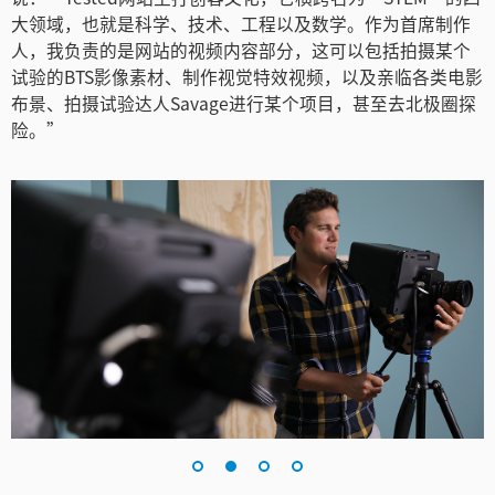
Netherlands
大领域，也就是科学、技术、工程以及数学。作为首席制作
人，我负责的是网站的视频内容部分，这可以包括拍摄某个
New Zealand
试验的BTS影像素材、制作视觉特效视频，以及亲临各类电影
布景、拍摄试验达人Savage进行某个项目，甚至去北极圈探
Norway
险。”
Poland
Portugal
Singapore
South Africa
Spain
Sweden
中华台北