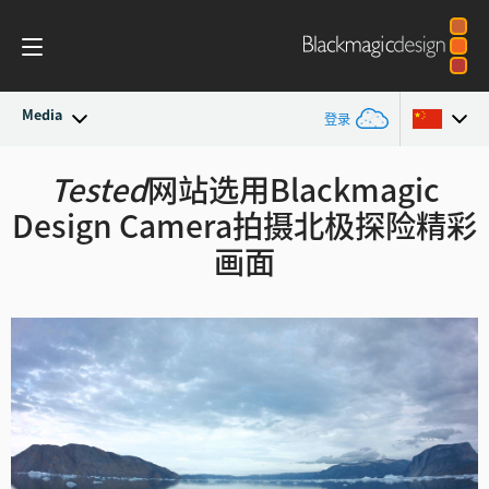
Media
登录
最新动态
Tested
网站选用Blackmagic
Argentina
Design Camera拍摄北极探险精彩
Australia
新闻存档
画面
Austria
新闻图片
Brazil
Canada
中国
Denmark