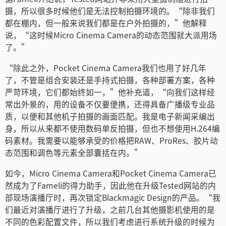
摄，所以很多时候他们是无法控制拍摄环境的。“除非我们
都在棚内，但一般来说我们都是在户外拍摄的，”他解释
说，“这时候Micro Cinema Camera的动态范围就大派用场
了。”
“除此之外，Pocket Cinema Camera我们也用了好几年
了，不管是组合安装还是手持式拍摄，各种部署方案，各种
严苛环境，它们都始终如一，”他补充道，“向我们这样经
常出外景的，用的设备不仅要便携，还得具备广播级专业品
质，以便和其他机子拍摄的画面匹配。我是电子新闻采编出
身，所以从来都不使用数码单反拍摄，但也不想使用H.264编
码素材。我需要以能够承受的价格把RAW、ProRes、胶片动
态范围和调色等元素全部囊括在内。”
如今，Micro Cinema Camera和Pocket Cinema Camera已
然成为了Fameli的得力助手，因此他在升级Tested网站的内
部现场演播厅时，再次锁定Blackmagic Design的产品。“我
们最近对演播厅进行了升级，之前几台其他摄影机使用的是
不同的色彩配置文件，所以我们考虑进行系统升级的时候为